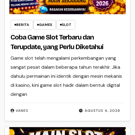
BERITA
GAMES
SLOT
Coba Game Slot Terbaru dan
Terupdate, yang Perlu Diketahui
Game slot telah mengalami perkembangan yang
sangat pesat dalam beberapa tahun terakhir. Jika
dahulu permainan ini identik dengan mesin mekanis
di kasino, kini game slot hadir dalam bentuk digital
dengan
VANES
AGUSTUS 4, 2026