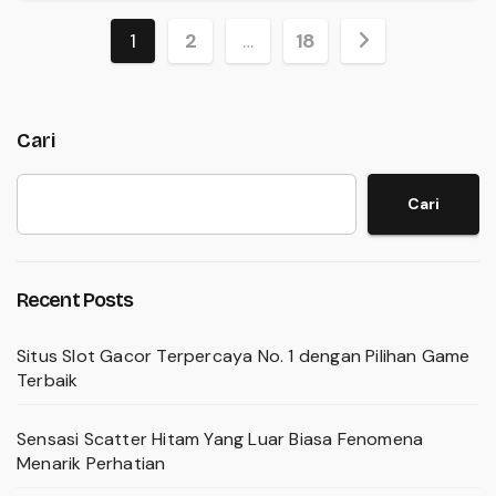
Paginasi
1
2
…
18
pos
Cari
Cari
Recent Posts
Situs Slot Gacor Terpercaya No. 1 dengan Pilihan Game
Terbaik
Sensasi Scatter Hitam Yang Luar Biasa Fenomena
Menarik Perhatian