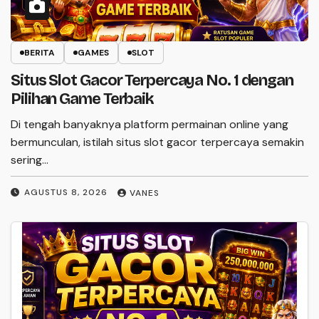
BERITA
GAMES
SLOT
Situs Slot Gacor Terpercaya No. 1 dengan
Pilihan Game Terbaik
Di tengah banyaknya platform permainan online yang
bermunculan, istilah situs slot gacor terpercaya semakin
sering…
AGUSTUS 8, 2026
VANES