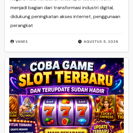
menjadi bagian dari transformasi industri digital,
didukung peningkatan akses internet, penggunaan
perangkat
VANES
AGUSTUS 5, 2026