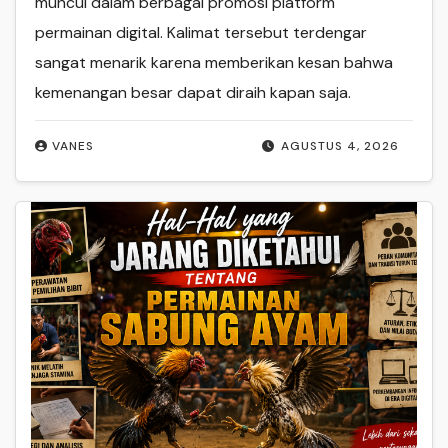
muncul dalam berbagai promosi platform
permainan digital. Kalimat tersebut terdengar
sangat menarik karena memberikan kesan bahwa
kemenangan besar dapat diraih kapan saja.
VANES
AGUSTUS 4, 2026