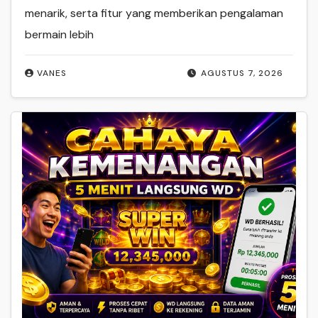
menarik, serta fitur yang memberikan pengalaman
bermain lebih
VANES
AGUSTUS 7, 2026