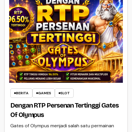
BERITA
GAMES
SLOT
Dengan RTP Persenan Tertinggi Gates
Of Olympus
Gates of Olympus menjadi salah satu permainan