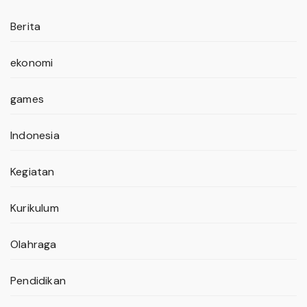
Berita
ekonomi
games
Indonesia
Kegiatan
Kurikulum
Olahraga
Pendidikan