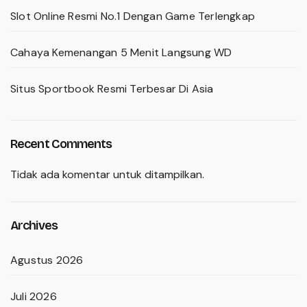
Slot Online Resmi No.1 Dengan Game Terlengkap
Cahaya Kemenangan 5 Menit Langsung WD
Situs Sportbook Resmi Terbesar Di Asia
Recent Comments
Tidak ada komentar untuk ditampilkan.
Archives
Agustus 2026
Juli 2026