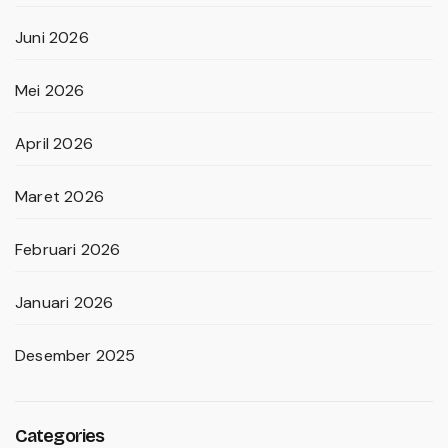
Juni 2026
Mei 2026
April 2026
Maret 2026
Februari 2026
Januari 2026
Desember 2025
Categories