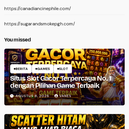
https://canadiancinephile.com/
https://sugarandsmokepgh.com/
You missed
BERITA
GAMES
SLOT
Situs Slot Gacor Terpercaya No. 1
dengan Pilihan Game Terbaik
AGUSTUS 8, 2026
VANES