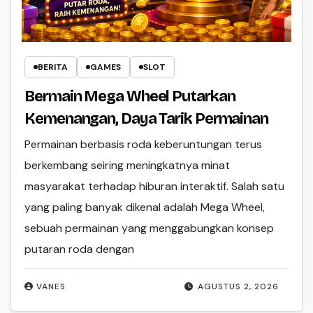
BERITA
GAMES
SLOT
Bermain Mega Wheel Putarkan
Kemenangan, Daya Tarik Permainan
Permainan berbasis roda keberuntungan terus
berkembang seiring meningkatnya minat
masyarakat terhadap hiburan interaktif. Salah satu
yang paling banyak dikenal adalah Mega Wheel,
sebuah permainan yang menggabungkan konsep
putaran roda dengan
VANES
AGUSTUS 2, 2026