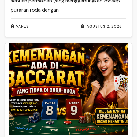
sebuah permainan yang menggabungkan konsep
putaran roda dengan
VANES
AGUSTUS 2, 2026