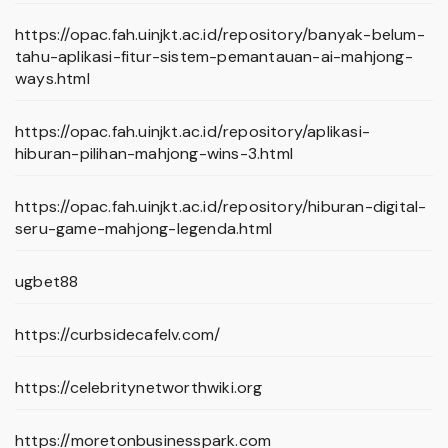
https://opac.fah.uinjkt.ac.id/repository/banyak-belum-
tahu-aplikasi-fitur-sistem-pemantauan-ai-mahjong-
ways.html
https://opac.fah.uinjkt.ac.id/repository/aplikasi-
hiburan-pilihan-mahjong-wins-3.html
https://opac.fah.uinjkt.ac.id/repository/hiburan-digital-
seru-game-mahjong-legenda.html
ugbet88
https://curbsidecafelv.com/
https://celebritynetworthwiki.org
https://moretonbusinesspark.com