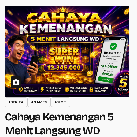
S
SLOT
BERITA
GAMES
Kemenangan 5
Situs Spo
angsung WD
Terbesar D