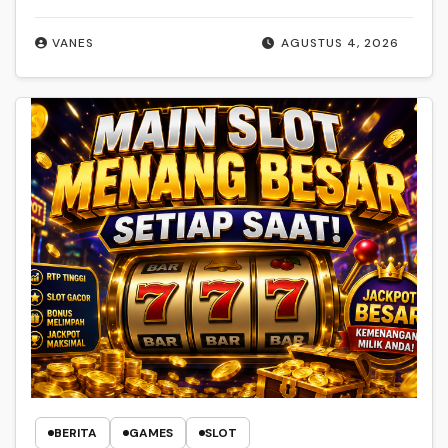
VANES
AGUSTUS 4, 2026
BERITA
GAMES
SLOT