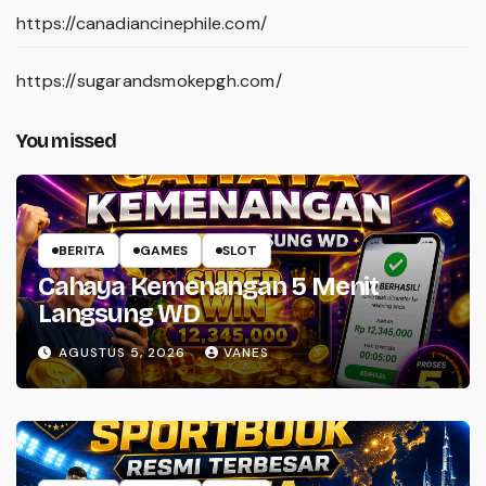
https://canadiancinephile.com/
https://sugarandsmokepgh.com/
You missed
BERITA
GAMES
SLOT
Cahaya Kemenangan 5 Menit
Langsung WD
AGUSTUS 5, 2026
VANES