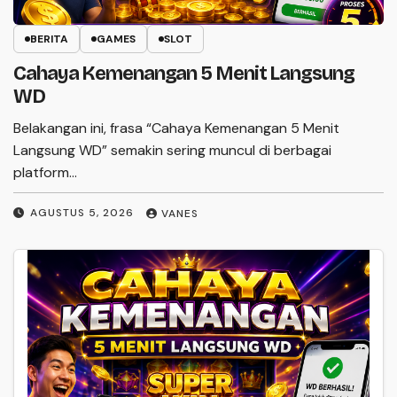
BERITA
GAMES
SLOT
Cahaya Kemenangan 5 Menit Langsung
WD
Belakangan ini, frasa “Cahaya Kemenangan 5 Menit
Langsung WD” semakin sering muncul di berbagai
platform…
AGUSTUS 5, 2026
VANES