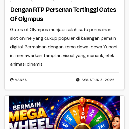
Dengan RTP Persenan Tertinggi Gates
Of Olympus
Gates of Olympus menjadi salah satu permainan
slot online yang cukup populer di kalangan pemain
digital. Permainan dengan tema dewa-dewa Yunani
ini menawarkan tampilan visual yang menarik, efek
animasi dinamis,
VANES
AGUSTUS 3, 2026