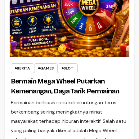
BERITA
GAMES
SLOT
Bermain Mega Wheel Putarkan
Kemenangan, Daya Tarik Permainan
Permainan berbasis roda keberuntungan terus
berkembang seiring meningkatnya minat
masyarakat terhadap hiburan interaktif. Salah satu
yang paling banyak dikenal adalah Mega Wheel,