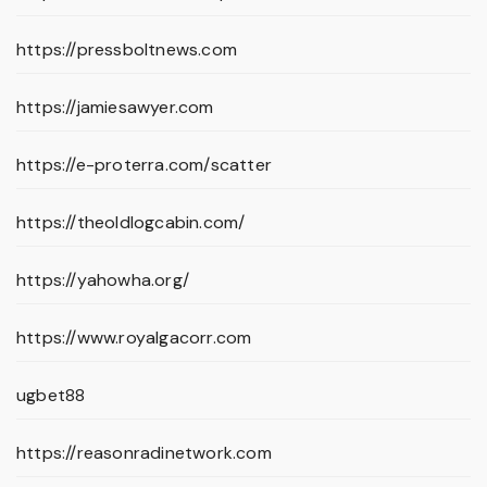
https://pressboltnews.com
https://jamiesawyer.com
https://e-proterra.com/scatter
https://theoldlogcabin.com/
https://yahowha.org/
https://www.royalgacorr.com
ugbet88
https://reasonradinetwork.com