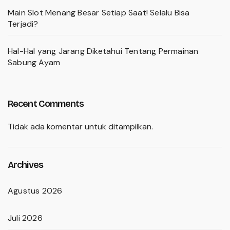
Main Slot Menang Besar Setiap Saat! Selalu Bisa
Terjadi?
Hal-Hal yang Jarang Diketahui Tentang Permainan
Sabung Ayam
Recent Comments
Tidak ada komentar untuk ditampilkan.
Archives
Agustus 2026
Juli 2026