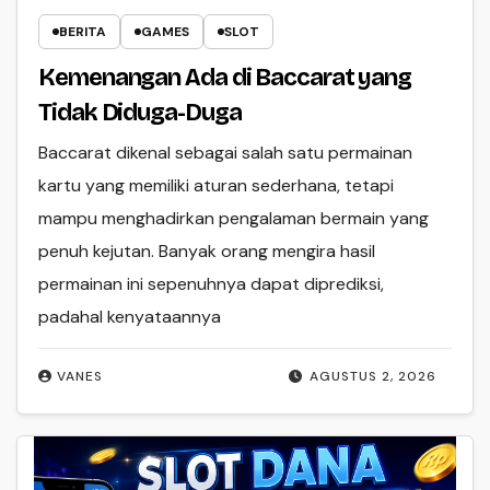
BERITA
GAMES
SLOT
Kemenangan Ada di Baccarat yang
Tidak Diduga-Duga
Baccarat dikenal sebagai salah satu permainan
kartu yang memiliki aturan sederhana, tetapi
mampu menghadirkan pengalaman bermain yang
penuh kejutan. Banyak orang mengira hasil
permainan ini sepenuhnya dapat diprediksi,
padahal kenyataannya
VANES
AGUSTUS 2, 2026