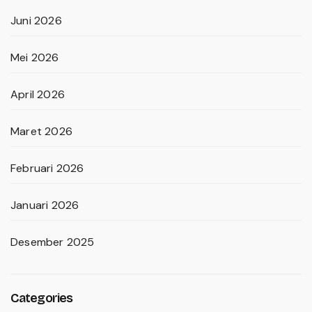
Juni 2026
Mei 2026
April 2026
Maret 2026
Februari 2026
Januari 2026
Desember 2025
Categories