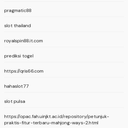
pragmatic88
slot thailand
royalspin88.it.com
prediksi togel
https://qris66.com
hahaslot77
slot pulsa
https://opac.fah.uinjkt.ac.id/repository/petunjuk-
praktis-fitur-terbaru-mahjong-ways-2.html