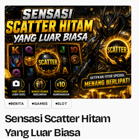
ITA
GAMES
SLOT
BERITA
nsasi Scatter Hitam
Slot
ng Luar Biasa
Deng