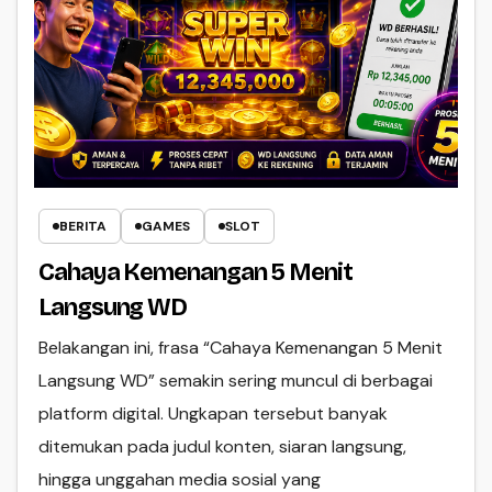
BERITA
GAMES
SLOT
Cahaya Kemenangan 5 Menit
Langsung WD
Belakangan ini, frasa “Cahaya Kemenangan 5 Menit
Langsung WD” semakin sering muncul di berbagai
platform digital. Ungkapan tersebut banyak
ditemukan pada judul konten, siaran langsung,
hingga unggahan media sosial yang