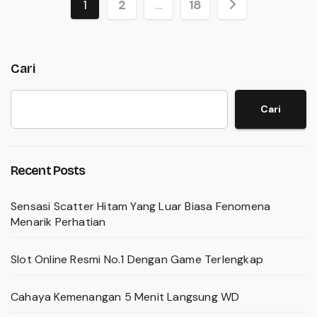
Paginasi
1
2
…
18
pos
Cari
Cari
Recent Posts
Sensasi Scatter Hitam Yang Luar Biasa Fenomena
Menarik Perhatian
Slot Online Resmi No.1 Dengan Game Terlengkap
Cahaya Kemenangan 5 Menit Langsung WD