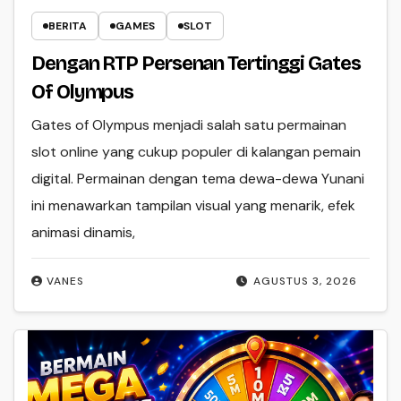
BERITA
GAMES
SLOT
Dengan RTP Persenan Tertinggi Gates
Of Olympus
Gates of Olympus menjadi salah satu permainan
slot online yang cukup populer di kalangan pemain
digital. Permainan dengan tema dewa-dewa Yunani
ini menawarkan tampilan visual yang menarik, efek
animasi dinamis,
VANES
AGUSTUS 3, 2026