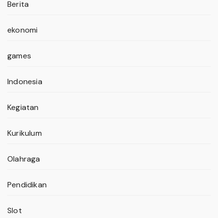
Berita
ekonomi
games
Indonesia
Kegiatan
Kurikulum
Olahraga
Pendidikan
Slot