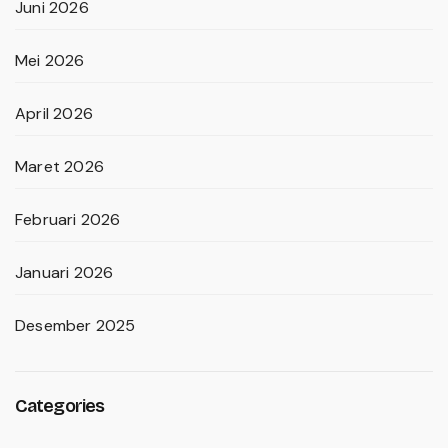
Juni 2026
Mei 2026
April 2026
Maret 2026
Februari 2026
Januari 2026
Desember 2025
Categories