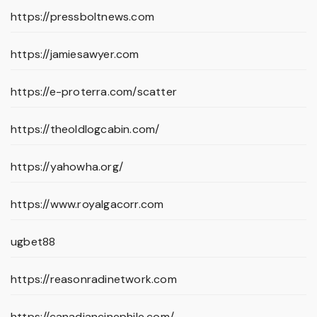
https://pressboltnews.com
https://jamiesawyer.com
https://e-proterra.com/scatter
https://theoldlogcabin.com/
https://yahowha.org/
https://www.royalgacorr.com
ugbet88
https://reasonradinetwork.com
https://canadiancinephile.com/