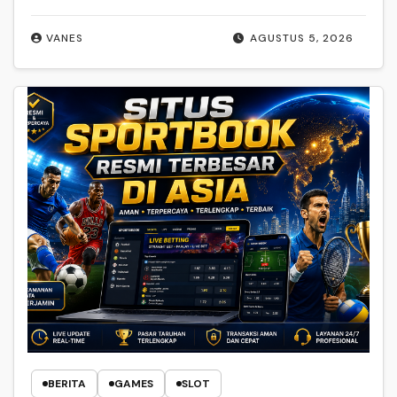
VANES
AGUSTUS 5, 2026
BERITA
GAMES
SLOT