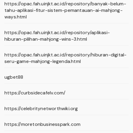
https://opac.fah.uinjkt.ac.id/repository/banyak-belum-
tahu-aplikasi-fitur-sistem-pemantauan-ai-mahjong-
ways.html
https://opac.fah.uinjkt.ac.id/repository/aplikasi-
hiburan-pilihan-mahjong-wins-3.html
https://opac.fah.uinjkt.ac.id/repository/hiburan-digital-
seru-game-mahjong-legenda.html
ugbet88
https://curbsidecafelv.com/
https://celebritynetworthwiki.org
https://moretonbusinesspark.com