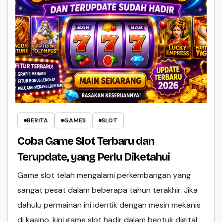
BERITA
GAMES
SLOT
Coba Game Slot Terbaru dan
Terupdate, yang Perlu Diketahui
Game slot telah mengalami perkembangan yang
sangat pesat dalam beberapa tahun terakhir. Jika
dahulu permainan ini identik dengan mesin mekanis
di kasino, kini game slot hadir dalam bentuk digital