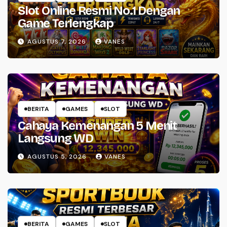
Slot Online Resmi No.1 Dengan
Game Terlengkap
AGUSTUS 7, 2026
VANES
BERITA
GAMES
SLOT
Cahaya Kemenangan 5 Menit
Langsung WD
AGUSTUS 5, 2026
VANES
BERITA
GAMES
SLOT