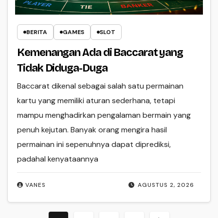
BERITA
GAMES
SLOT
Kemenangan Ada di Baccarat yang
Tidak Diduga-Duga
Baccarat dikenal sebagai salah satu permainan
kartu yang memiliki aturan sederhana, tetapi
mampu menghadirkan pengalaman bermain yang
penuh kejutan. Banyak orang mengira hasil
permainan ini sepenuhnya dapat diprediksi,
padahal kenyataannya
VANES
AGUSTUS 2, 2026