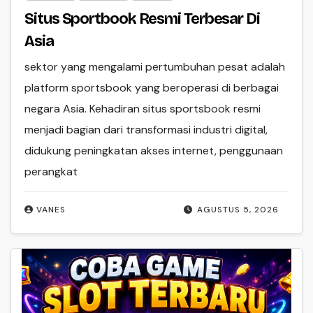
Situs Sportbook Resmi Terbesar Di
Asia
sektor yang mengalami pertumbuhan pesat adalah
platform sportsbook yang beroperasi di berbagai
negara Asia. Kehadiran situs sportsbook resmi
menjadi bagian dari transformasi industri digital,
didukung peningkatan akses internet, penggunaan
perangkat
VANES
AGUSTUS 5, 2026