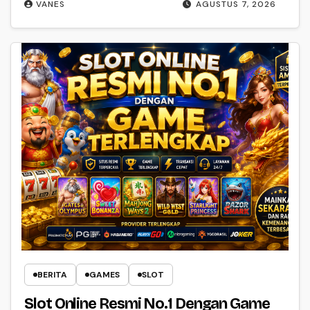
VANES
AGUSTUS 7, 2026
BERITA
GAMES
SLOT
Slot Online Resmi No.1 Dengan Game