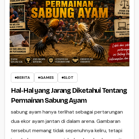
BERITA
GAMES
SLOT
Hal-Hal yang Jarang Diketahui Tentang
Permainan Sabung Ayam
sabung ayam hanya terlihat sebagai pertarungan
dua ekor ayam jantan di dalam arena. Gambaran
tersebut memang tidak sepenuhnya keliru, tetapi