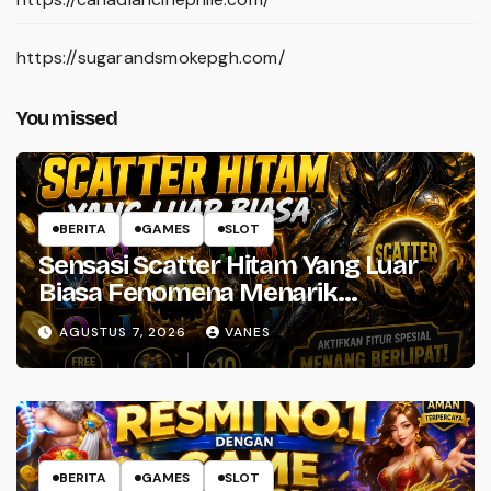
https://sugarandsmokepgh.com/
You missed
BERITA
GAMES
SLOT
Sensasi Scatter Hitam Yang Luar
Biasa Fenomena Menarik
Perhatian
AGUSTUS 7, 2026
VANES
BERITA
GAMES
SLOT