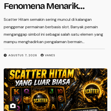
nomena Menarik
kategori 
rhatian
online. K
er Hitam semakin sering muncul di kalangan
koleksi p
emar permainan berbasis slot. Banyak pemain
teknologi
nggap simbol ini sebagai salah satu elemen yang
u menghadirkan pengalaman bermain…
AGUSTU
STUS 7, 2026
VANES