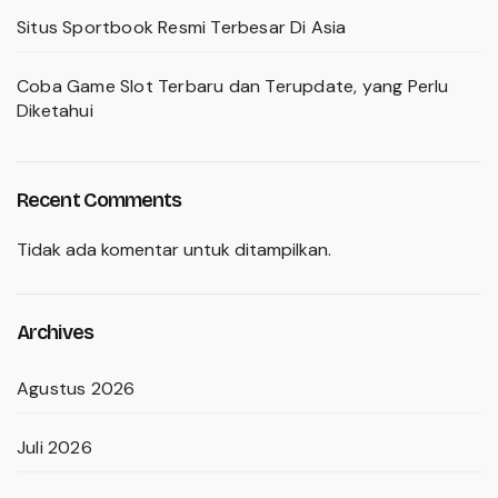
Situs Sportbook Resmi Terbesar Di Asia
Coba Game Slot Terbaru dan Terupdate, yang Perlu
Diketahui
Recent Comments
Tidak ada komentar untuk ditampilkan.
Archives
Agustus 2026
Juli 2026