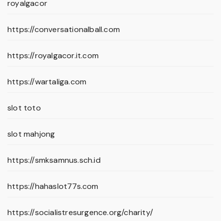
royalgacor
https://conversationalball.com
https://royalgacor.it.com
https://wartaliga.com
slot toto
slot mahjong
https://smksamnus.sch.id
https://hahaslot77s.com
https://socialistresurgence.org/charity/