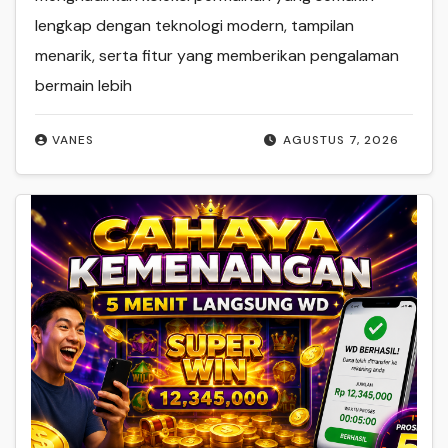
lengkap dengan teknologi modern, tampilan
menarik, serta fitur yang memberikan pengalaman
bermain lebih
VANES
AGUSTUS 7, 2026