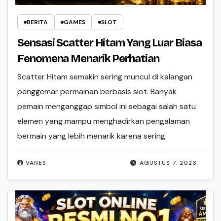
BERITA
GAMES
SLOT
Sensasi Scatter Hitam Yang Luar Biasa
Fenomena Menarik Perhatian
Scatter Hitam semakin sering muncul di kalangan
penggemar permainan berbasis slot. Banyak
pemain menganggap simbol ini sebagai salah satu
elemen yang mampu menghadirkan pengalaman
bermain yang lebih menarik karena sering
VANES
AGUSTUS 7, 2026