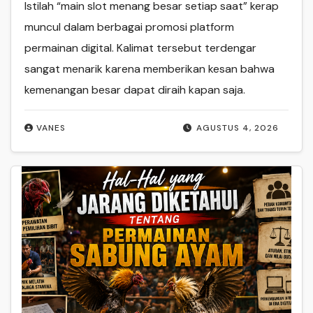
Istilah “main slot menang besar setiap saat” kerap
muncul dalam berbagai promosi platform
permainan digital. Kalimat tersebut terdengar
sangat menarik karena memberikan kesan bahwa
kemenangan besar dapat diraih kapan saja.
VANES
AGUSTUS 4, 2026