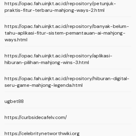
https://opac.fah.uinjkt.ac.id/repository/petunjuk-
praktis-fitur-terbaru-mahjong-ways-2.html
https://opac.fah.uinjkt.ac.id/repository/banyak-belum-
tahu-aplikasi-fitur-sistem-pemantauan-ai-mahjong-
ways.html
https://opac.fah.uinjkt.ac.id/repository/aplikasi-
hiburan-pilihan-mahjong-wins-3.html
https://opac.fah.uinjkt.ac.id/repository/hiburan-digital-
seru-game-mahjong-legenda.html
ugbet88
https://curbsidecafelv.com/
https://celebritynetworthwiki.org