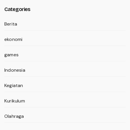
Categories
Berita
ekonomi
games
Indonesia
Kegiatan
Kurikulum
Olahraga