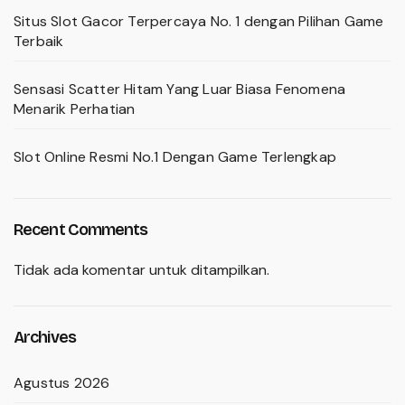
Situs Slot Gacor Terpercaya No. 1 dengan Pilihan Game
Terbaik
Sensasi Scatter Hitam Yang Luar Biasa Fenomena
Menarik Perhatian
Slot Online Resmi No.1 Dengan Game Terlengkap
Recent Comments
Tidak ada komentar untuk ditampilkan.
Archives
Agustus 2026