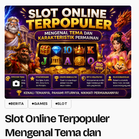
SLOT
BERITA
GAMES
S
e Terpopuler
Mengenal Sl
 Tema dan
Cara Bermai