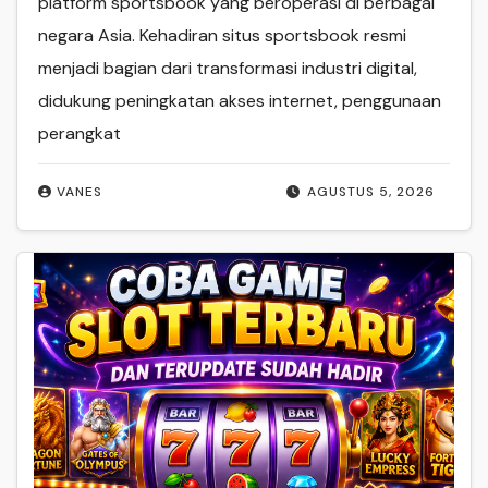
platform sportsbook yang beroperasi di berbagai
negara Asia. Kehadiran situs sportsbook resmi
menjadi bagian dari transformasi industri digital,
didukung peningkatan akses internet, penggunaan
perangkat
VANES
AGUSTUS 5, 2026