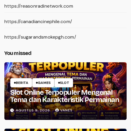
https://reasonradinetwork.com
https://canadiancinephile.com/
https://sugarandsmokepgh.com/
You missed
BERITA
GAMES
SLOT
Slot Online Terpopuler Mengenal
Tema dan Karakteristik Permainan
AGUSTUS 9, 2026
VANES