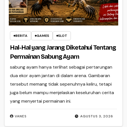
BERITA
GAMES
SLOT
Hal-Hal yang Jarang Diketahui Tentang
Permainan Sabung Ayam
sabung ayam hanya terlihat sebagai pertarungan
dua ekor ayam jantan di dalam arena. Gambaran
tersebut memang tidak sepenuhnya keliru, tetapi
juga belum mampu menjelaskan keseluruhan cerita
yang menyertai permainan ini.
VANES
AGUSTUS 3, 2026