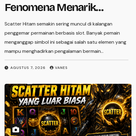
mena Menarik
kategori yang 
atian
online. Kini, 
tam semakin sering muncul di kalangan
koleksi perma
 permainan berbasis slot. Banyak pemain
teknologi mode
 simbol ini sebagai salah satu elemen yang
ghadirkan pengalaman bermain…
AGUSTUS 7, 
 7, 2026
VANES