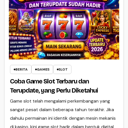
BERITA
GAMES
SLOT
Coba Game Slot Terbaru dan
Terupdate, yang Perlu Diketahui
Game slot telah mengalami perkembangan yang
sangat pesat dalam beberapa tahun terakhir. Jika
dahulu permainan ini identik dengan mesin mekanis
di kasino, kini game slot hadir dalam bentuk digital