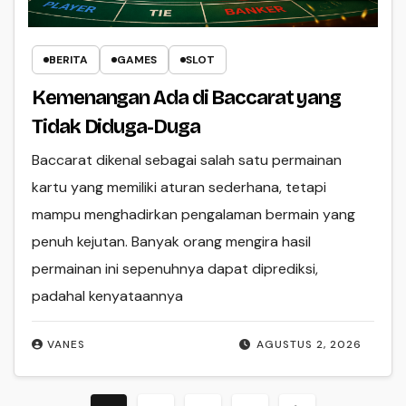
BERITA
GAMES
SLOT
Kemenangan Ada di Baccarat yang
Tidak Diduga-Duga
Baccarat dikenal sebagai salah satu permainan
kartu yang memiliki aturan sederhana, tetapi
mampu menghadirkan pengalaman bermain yang
penuh kejutan. Banyak orang mengira hasil
permainan ini sepenuhnya dapat diprediksi,
padahal kenyataannya
VANES
AGUSTUS 2, 2026