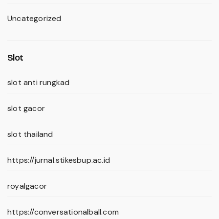
Uncategorized
Slot
slot anti rungkad
slot gacor
slot thailand
https://jurnal.stikesbup.ac.id
royalgacor
https://conversationalball.com