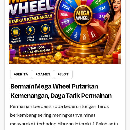
BERITA
GAMES
SLOT
Bermain Mega Wheel Putarkan
Kemenangan, Daya Tarik Permainan
Permainan berbasis roda keberuntungan terus
berkembang seiring meningkatnya minat
masyarakat terhadap hiburan interaktif. Salah satu