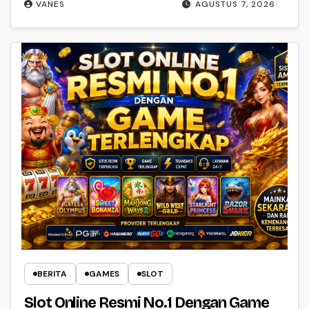
VANES
AGUSTUS 7, 2026
BERITA
GAMES
SLOT
Slot Online Resmi No.1 Dengan Game