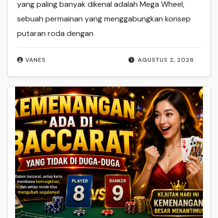
yang paling banyak dikenal adalah Mega Wheel,
sebuah permainan yang menggabungkan konsep
putaran roda dengan
VANES
AGUSTUS 2, 2026