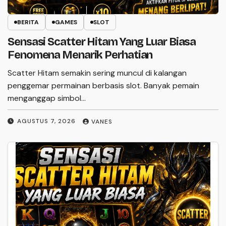
BERITA
GAMES
SLOT
Sensasi Scatter Hitam Yang Luar Biasa
Fenomena Menarik Perhatian
Scatter Hitam semakin sering muncul di kalangan
penggemar permainan berbasis slot. Banyak pemain
menganggap simbol…
AGUSTUS 7, 2026
VANES