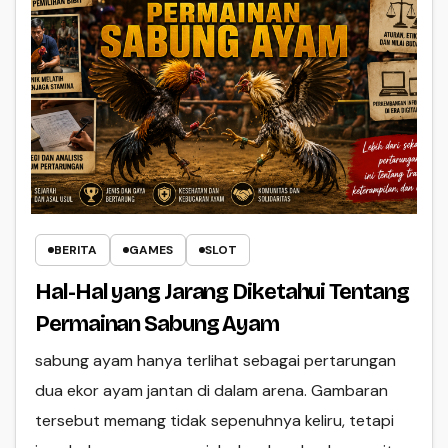
BERITA
GAMES
SLOT
Hal-Hal yang Jarang Diketahui Tentang
Permainan Sabung Ayam
sabung ayam hanya terlihat sebagai pertarungan
dua ekor ayam jantan di dalam arena. Gambaran
tersebut memang tidak sepenuhnya keliru, tetapi