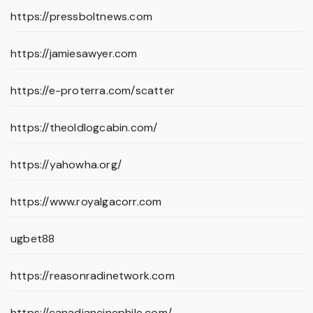
https://pressboltnews.com
https://jamiesawyer.com
https://e-proterra.com/scatter
https://theoldlogcabin.com/
https://yahowha.org/
https://www.royalgacorr.com
ugbet88
https://reasonradinetwork.com
https://canadiancinephile.com/