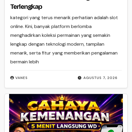
Terlengkap
kategori yang terus menarik perhatian adalah slot
online. Kini, banyak platform berlomba
menghadirkan koleksi permainan yang semakin
lengkap dengan teknologi modern, tampilan
menarik, serta fitur yang memberikan pengalaman
bermain lebih
VANES
AGUSTUS 7, 2026