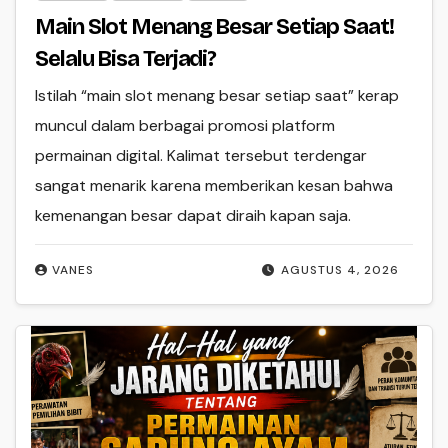
Main Slot Menang Besar Setiap Saat!
Selalu Bisa Terjadi?
Istilah “main slot menang besar setiap saat” kerap
muncul dalam berbagai promosi platform
permainan digital. Kalimat tersebut terdengar
sangat menarik karena memberikan kesan bahwa
kemenangan besar dapat diraih kapan saja.
VANES
AGUSTUS 4, 2026