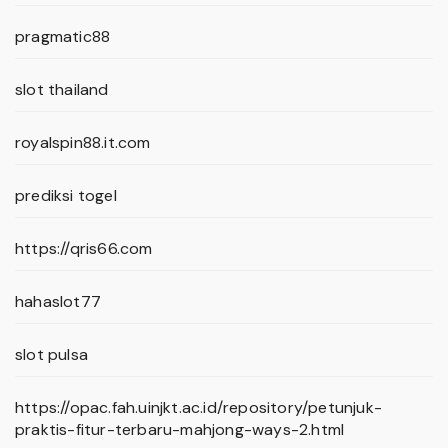
pragmatic88
slot thailand
royalspin88.it.com
prediksi togel
https://qris66.com
hahaslot77
slot pulsa
https://opac.fah.uinjkt.ac.id/repository/petunjuk-
praktis-fitur-terbaru-mahjong-ways-2.html