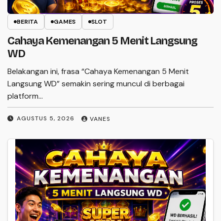
BERITA
GAMES
SLOT
Cahaya Kemenangan 5 Menit Langsung
WD
Belakangan ini, frasa “Cahaya Kemenangan 5 Menit
Langsung WD” semakin sering muncul di berbagai
platform…
AGUSTUS 5, 2026
VANES