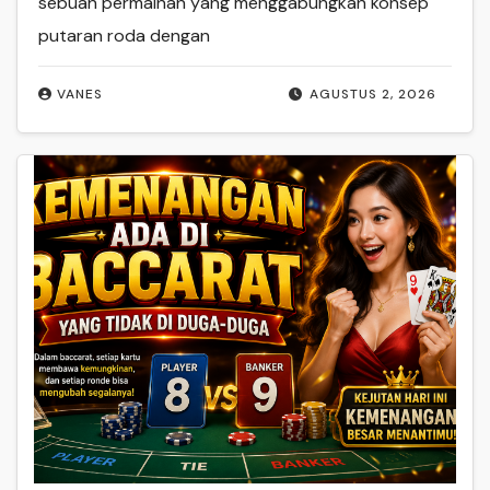
sebuah permainan yang menggabungkan konsep
putaran roda dengan
VANES
AGUSTUS 2, 2026