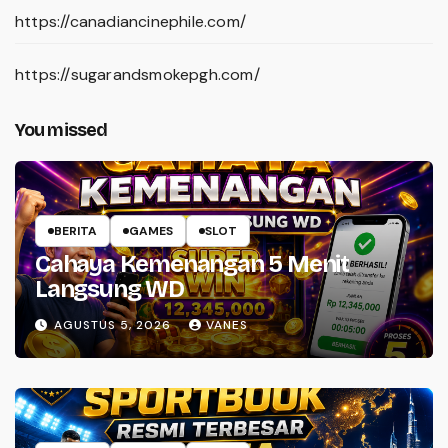
https://canadiancinephile.com/
https://sugarandsmokepgh.com/
You missed
BERITA
GAMES
SLOT
Cahaya Kemenangan 5 Menit
Langsung WD
AGUSTUS 5, 2026
VANES