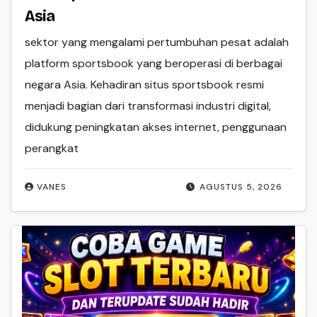
Asia
sektor yang mengalami pertumbuhan pesat adalah
platform sportsbook yang beroperasi di berbagai
negara Asia. Kehadiran situs sportsbook resmi
menjadi bagian dari transformasi industri digital,
didukung peningkatan akses internet, penggunaan
perangkat
VANES
AGUSTUS 5, 2026