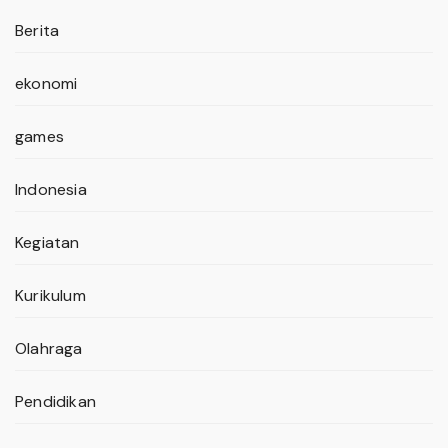
Berita
ekonomi
games
Indonesia
Kegiatan
Kurikulum
Olahraga
Pendidikan