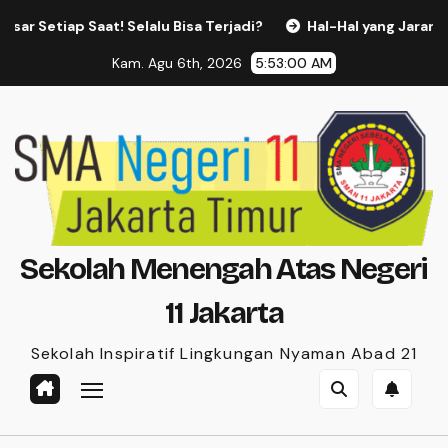
Skip
u Bisa Terjadi?
Hal-Hal yang Jarang Diketahui Tentang P
to
Kam. Agu 6th, 2026
5:53:02 AM
content
Sekolah Menengah Atas Negeri
11 Jakarta
Sekolah Inspiratif Lingkungan Nyaman Abad 21