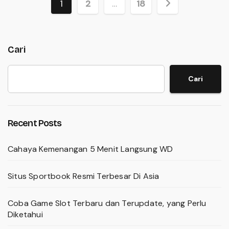
Paginasi
1
2
…
18
pos
Cari
Cari
Recent Posts
Cahaya Kemenangan 5 Menit Langsung WD
Situs Sportbook Resmi Terbesar Di Asia
Coba Game Slot Terbaru dan Terupdate, yang Perlu
Diketahui