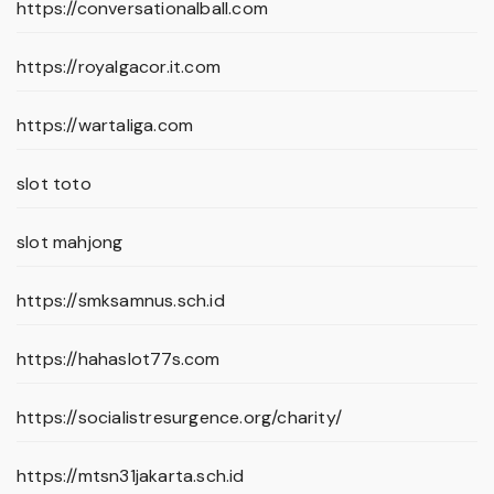
https://conversationalball.com
https://royalgacor.it.com
https://wartaliga.com
slot toto
slot mahjong
https://smksamnus.sch.id
https://hahaslot77s.com
https://socialistresurgence.org/charity/
https://mtsn31jakarta.sch.id