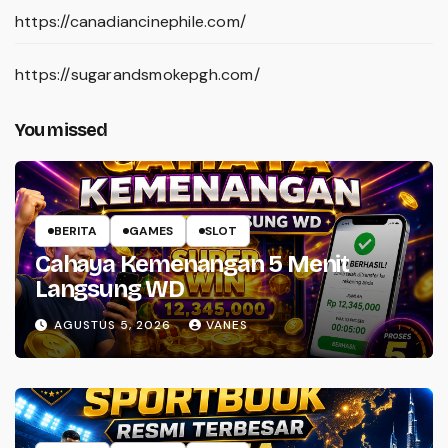
https://canadiancinephile.com/
https://sugarandsmokepgh.com/
You missed
BERITA
GAMES
SLOT
Cahaya Kemenangan 5 Menit
Langsung WD
AGUSTUS 5, 2026
VANES