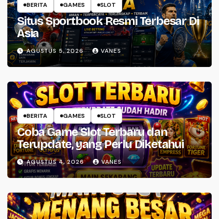
BERITA
GAMES
SLOT
Situs Sportbook Resmi Terbesar Di
Asia
AGUSTUS 5, 2026
VANES
BERITA
GAMES
SLOT
Coba Game Slot Terbaru dan
Terupdate, yang Perlu Diketahui
AGUSTUS 4, 2026
VANES