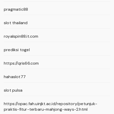
pragmatic88
slot thailand
royalspin88.it.com
prediksi togel
https://qris66.com
hahaslot77
slot pulsa
https://opac.fah.uinjkt.ac.id/repository/petunjuk-
praktis-fitur-terbaru-mahjong-ways-2.html