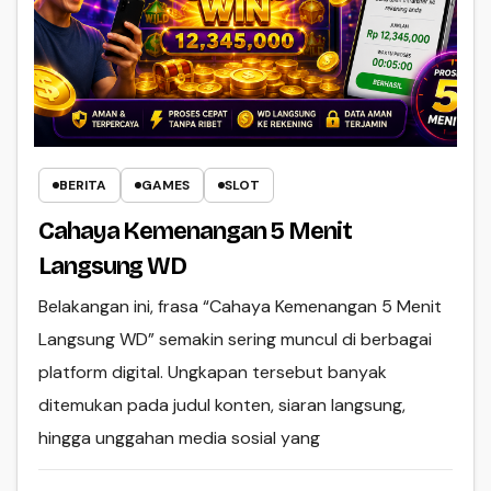
BERITA
GAMES
SLOT
Cahaya Kemenangan 5 Menit
Langsung WD
Belakangan ini, frasa “Cahaya Kemenangan 5 Menit
Langsung WD” semakin sering muncul di berbagai
platform digital. Ungkapan tersebut banyak
ditemukan pada judul konten, siaran langsung,
hingga unggahan media sosial yang