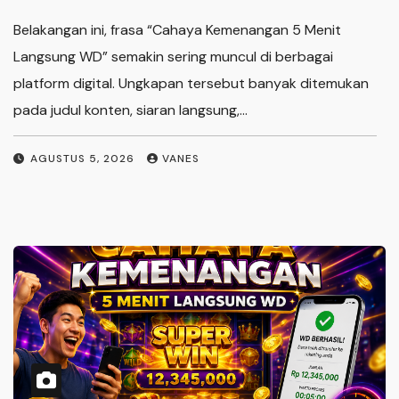
akangan ini, frasa “Cahaya Kemenangan 5 Menit
sektor 
gsung WD” semakin sering muncul di berbagai
platfor
tform digital. Ungkapan tersebut banyak ditemukan
negara 
a judul konten, siaran langsung,…
bagian d
GUSTUS 5, 2026
VANES
AGUS