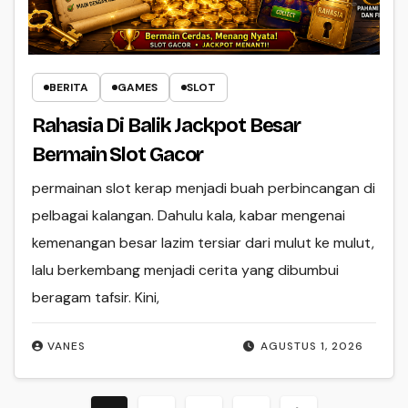
BERITA
GAMES
SLOT
Rahasia Di Balik Jackpot Besar
Bermain Slot Gacor
permainan slot kerap menjadi buah perbincangan di
pelbagai kalangan. Dahulu kala, kabar mengenai
kemenangan besar lazim tersiar dari mulut ke mulut,
lalu berkembang menjadi cerita yang dibumbui
beragam tafsir. Kini,
VANES
AGUSTUS 1, 2026