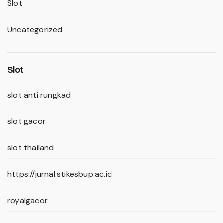
Slot
Uncategorized
Slot
slot anti rungkad
slot gacor
slot thailand
https://jurnal.stikesbup.ac.id
royalgacor