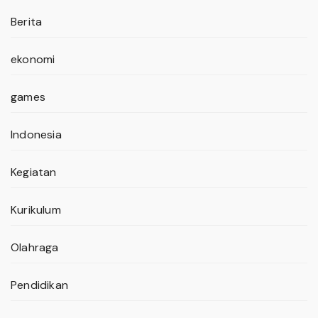
Berita
ekonomi
games
Indonesia
Kegiatan
Kurikulum
Olahraga
Pendidikan