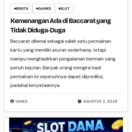
BERITA
GAMES
SLOT
Kemenangan Ada di Baccarat yang
Tidak Diduga-Duga
Baccarat dikenal sebagai salah satu permainan
kartu yang memiliki aturan sederhana, tetapi
mampu menghadirkan pengalaman bermain yang
penuh kejutan. Banyak orang mengira hasil
permainan ini sepenuhnya dapat diprediksi,
padahal kenyataannya
VANES
AGUSTUS 2, 2026