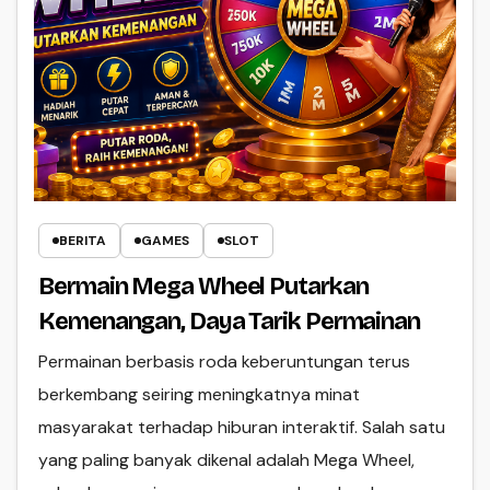
BERITA
GAMES
SLOT
Bermain Mega Wheel Putarkan
Kemenangan, Daya Tarik Permainan
Permainan berbasis roda keberuntungan terus
berkembang seiring meningkatnya minat
masyarakat terhadap hiburan interaktif. Salah satu
yang paling banyak dikenal adalah Mega Wheel,