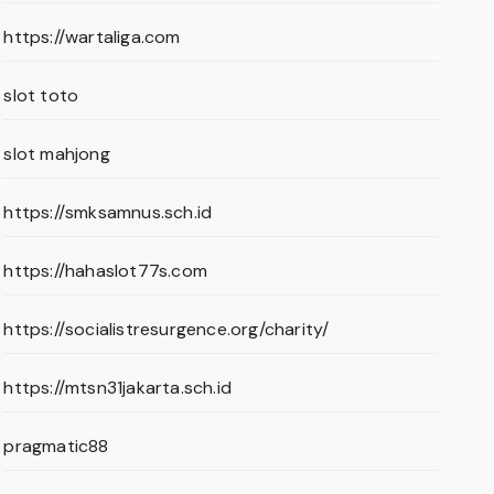
https://wartaliga.com
slot toto
slot mahjong
https://smksamnus.sch.id
https://hahaslot77s.com
https://socialistresurgence.org/charity/
https://mtsn31jakarta.sch.id
pragmatic88