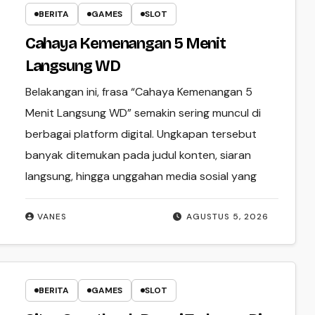
BERITA
GAMES
SLOT
Cahaya Kemenangan 5 Menit
Langsung WD
Belakangan ini, frasa “Cahaya Kemenangan 5
Menit Langsung WD” semakin sering muncul di
berbagai platform digital. Ungkapan tersebut
banyak ditemukan pada judul konten, siaran
langsung, hingga unggahan media sosial yang
VANES
AGUSTUS 5, 2026
BERITA
GAMES
SLOT