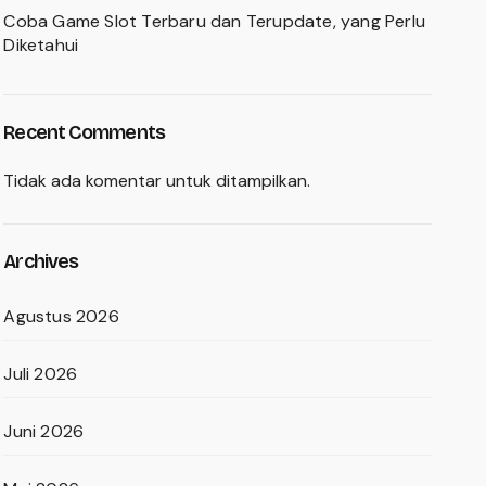
Coba Game Slot Terbaru dan Terupdate, yang Perlu
Diketahui
Recent Comments
Tidak ada komentar untuk ditampilkan.
Archives
Agustus 2026
Juli 2026
Juni 2026