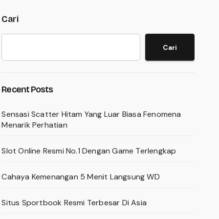
Cari
Cari
Recent Posts
Sensasi Scatter Hitam Yang Luar Biasa Fenomena
Menarik Perhatian
Slot Online Resmi No.1 Dengan Game Terlengkap
Cahaya Kemenangan 5 Menit Langsung WD
Situs Sportbook Resmi Terbesar Di Asia