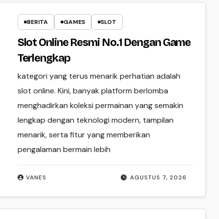
BERITA
GAMES
SLOT
Slot Online Resmi No.1 Dengan Game
Terlengkap
kategori yang terus menarik perhatian adalah
slot online. Kini, banyak platform berlomba
menghadirkan koleksi permainan yang semakin
lengkap dengan teknologi modern, tampilan
menarik, serta fitur yang memberikan
pengalaman bermain lebih
VANES
AGUSTUS 7, 2026