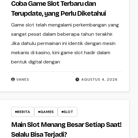
Coba Game Slot Terbaru dan
Terupdate, yang Perlu Diketahui
Game slot telah mengalami perkembangan yang
sangat pesat dalam beberapa tahun terakhir.
Jika dahulu permainan ini identik dengan mesin
mekanis di kasino, kini game slot hadir dalam
bentuk digital dengan
VANES
AGUSTUS 4, 2026
BERITA
GAMES
SLOT
Main Slot Menang Besar Setiap Saat!
Selalu Bisa Terjadi?