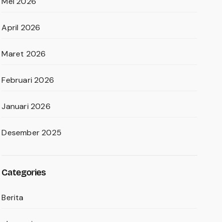
Mei 2026
April 2026
Maret 2026
Februari 2026
Januari 2026
Desember 2025
Categories
Berita