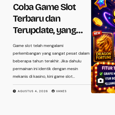
Sensasi Scatter
Hitam Yang Luar
Biasa Fenomena
Menarik Perhatian
Scatter Hitam semakin sering muncul di
kalangan penggemar permainan berbasis
slot. Banyak pemain menganggap simbol
ini sebagai salah satu elemen yang
mampu menghadirkan pengalaman
bermain…
AGUSTUS 7, 2026
VANES