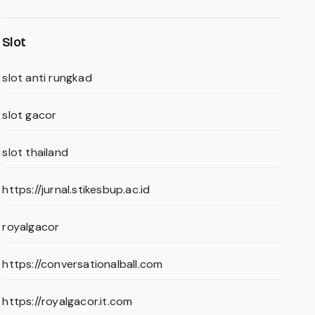
Slot
slot anti rungkad
slot gacor
slot thailand
https://jurnal.stikesbup.ac.id
royalgacor
https://conversationalball.com
https://royalgacor.it.com