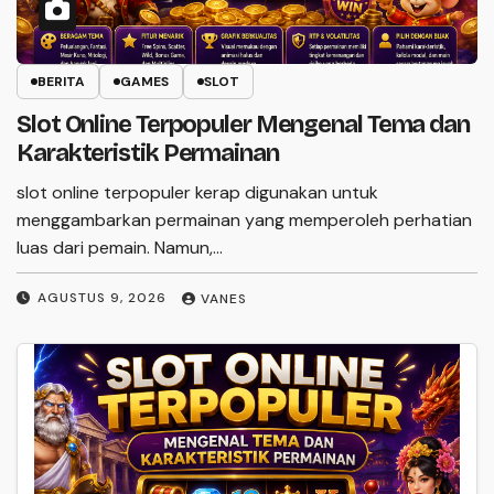
BERITA
GAMES
SLOT
Slot Online Terpopuler Mengenal Tema dan
Karakteristik Permainan
slot online terpopuler kerap digunakan untuk
menggambarkan permainan yang memperoleh perhatian
luas dari pemain. Namun,…
AGUSTUS 9, 2026
VANES