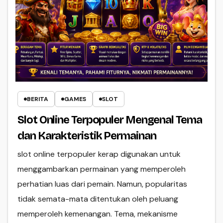
BERITA
GAMES
SLOT
Slot Online Terpopuler Mengenal Tema
dan Karakteristik Permainan
slot online terpopuler kerap digunakan untuk
menggambarkan permainan yang memperoleh
perhatian luas dari pemain. Namun, popularitas
tidak semata-mata ditentukan oleh peluang
memperoleh kemenangan. Tema, mekanisme