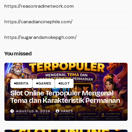
https://reasonradinetwork.com
https://canadiancinephile.com/
https://sugarandsmokepgh.com/
You missed
BERITA
GAMES
SLOT
Slot Online Terpopuler Mengenal
Tema dan Karakteristik Permainan
AGUSTUS 9, 2026
VANES