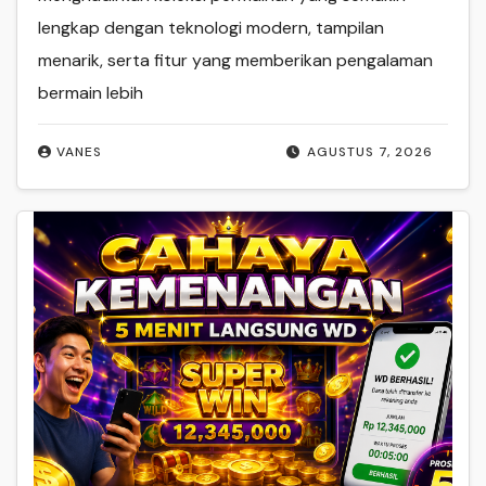
lengkap dengan teknologi modern, tampilan
menarik, serta fitur yang memberikan pengalaman
bermain lebih
VANES
AGUSTUS 7, 2026