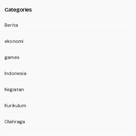
Categories
Berita
ekonomi
games
Indonesia
Kegiatan
Kurikulum
Olahraga