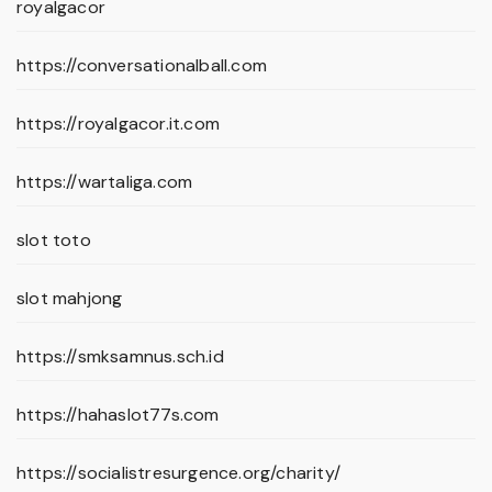
royalgacor
https://conversationalball.com
https://royalgacor.it.com
https://wartaliga.com
slot toto
slot mahjong
https://smksamnus.sch.id
https://hahaslot77s.com
https://socialistresurgence.org/charity/