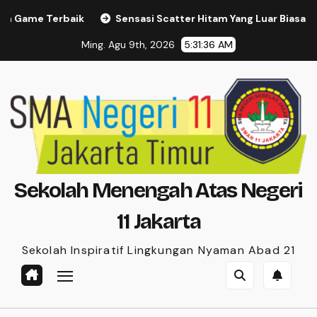
Skip
Sensasi Scatter Hitam Yang Luar Biasa Fenomena Menarik Perh
to
Ming. Agu 9th, 2026
5:31:38 AM
content
Sekolah Menengah Atas Negeri
11 Jakarta
Sekolah Inspiratif Lingkungan Nyaman Abad 21