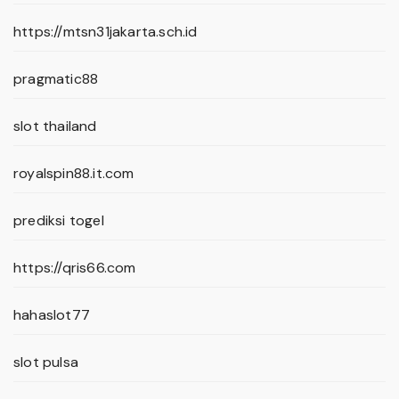
https://mtsn31jakarta.sch.id
pragmatic88
slot thailand
royalspin88.it.com
prediksi togel
https://qris66.com
hahaslot77
slot pulsa