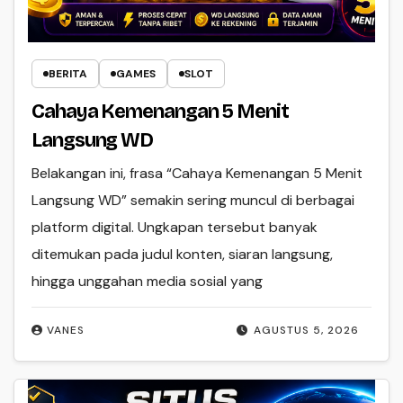
BERITA
GAMES
SLOT
Cahaya Kemenangan 5 Menit
Langsung WD
Belakangan ini, frasa “Cahaya Kemenangan 5 Menit
Langsung WD” semakin sering muncul di berbagai
platform digital. Ungkapan tersebut banyak
ditemukan pada judul konten, siaran langsung,
hingga unggahan media sosial yang
VANES
AGUSTUS 5, 2026