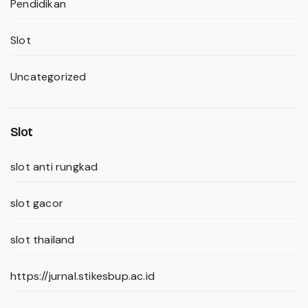
Pendidikan
Slot
Uncategorized
Slot
slot anti rungkad
slot gacor
slot thailand
https://jurnal.stikesbup.ac.id