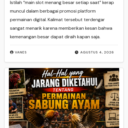
Istilah “main slot menang besar setiap saat” kerap
muncul dalam berbagai promosi platform
permainan digital. Kalimat tersebut terdengar
sangat menarik karena memberikan kesan bahwa
kemenangan besar dapat diraih kapan saja.
VANES
AGUSTUS 4, 2026