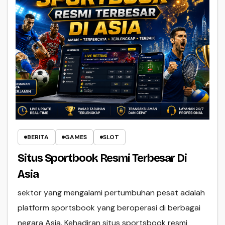
BERITA
GAMES
SLOT
Situs Sportbook Resmi Terbesar Di
Asia
sektor yang mengalami pertumbuhan pesat adalah
platform sportsbook yang beroperasi di berbagai
negara Asia. Kehadiran situs sportsbook resmi