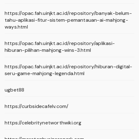
https://opac.fah.uinjkt.ac.id/repository/banyak-belum-
tahu-aplikasi-fitur-sistem-pemantauan-ai-mahjong-
ways.html
https://opac.fah.uinjkt.ac.id/repository/aplikasi-
hiburan-pilihan-mahjong-wins-3.html
https://opac.fah.uinjkt.ac.id/repository/hiburan-digital-
seru-game-mahjong-legenda.html
ugbet88
https://curbsidecafelv.com/
https://celebritynetworthwiki.org