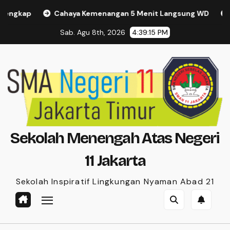
Skip
Kemenangan 5 Menit Langsung WD
Situs Sportbook Resmi
to
Sab. Agu 8th, 2026
4:39:17 PM
content
Sekolah Menengah Atas Negeri
11 Jakarta
Sekolah Inspiratif Lingkungan Nyaman Abad 21