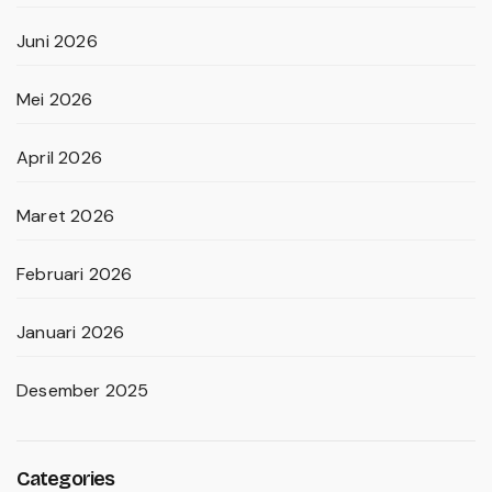
Juni 2026
Mei 2026
April 2026
Maret 2026
Februari 2026
Januari 2026
Desember 2025
Categories