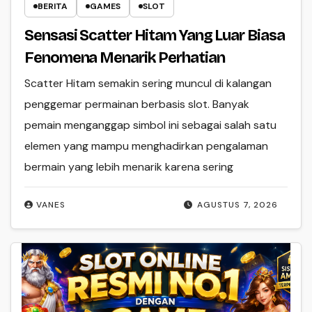
BERITA
GAMES
SLOT
Sensasi Scatter Hitam Yang Luar Biasa
Fenomena Menarik Perhatian
Scatter Hitam semakin sering muncul di kalangan
penggemar permainan berbasis slot. Banyak
pemain menganggap simbol ini sebagai salah satu
elemen yang mampu menghadirkan pengalaman
bermain yang lebih menarik karena sering
VANES
AGUSTUS 7, 2026