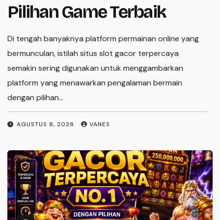
ame Terbaik
Fenomena 
Perhatian
 platform permainan online yang
Scatter Hitam semakin se
situs slot gacor terpercaya
penggemar permainan ber
nakan untuk menggambarkan
menganggap simbol ini se
warkan pengalaman bermain
mampu menghadirkan pe
AGUSTUS 7, 2026
VA
VANES