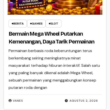
BERITA
GAMES
SLOT
Bermain Mega Wheel Putarkan
Kemenangan, Daya Tarik Permainan
Permainan berbasis roda keberuntungan terus
berkembang seiring meningkatnya minat
masyarakat terhadap hiburan interaktif. Salah satu
yang paling banyak dikenal adalah Mega Wheel,
sebuah permainan yang menggabungkan konsep
putaran roda dengan
VANES
AGUSTUS 2, 2026