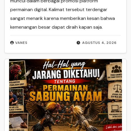
muncul dalam berbagai promosi platform
permainan digital. Kalimat tersebut terdengar
sangat menarik karena memberikan kesan bahwa
kemenangan besar dapat diraih kapan saja.
VANES
AGUSTUS 4, 2026