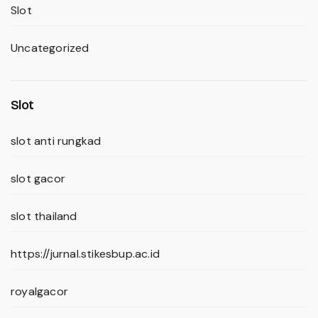
Slot
Uncategorized
Slot
slot anti rungkad
slot gacor
slot thailand
https://jurnal.stikesbup.ac.id
royalgacor