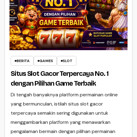
BERITA
GAMES
SLOT
Situs Slot Gacor Terpercaya No. 1
dengan Pilihan Game Terbaik
Di tengah banyaknya platform permainan online
yang bermunculan, istilah situs slot gacor
terpercaya semakin sering digunakan untuk
menggambarkan platform yang menawarkan
pengalaman bermain dengan pilihan permainan