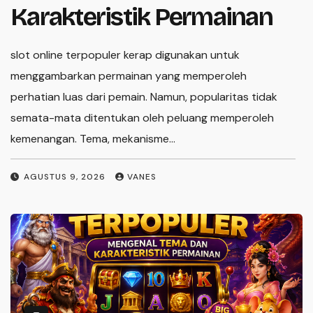
akteristik Permainan
Mena
line terpopuler kerap digunakan untuk
Secara umum
mbarkan permainan yang memperoleh
mesin slot 
n luas dari pemain. Namun, popularitas tidak
digital den
mata ditentukan oleh peluang memperoleh
simbol, anim
ngan. Tema, mekanisme…
AGUSTUS 
US 9, 2026
VANES