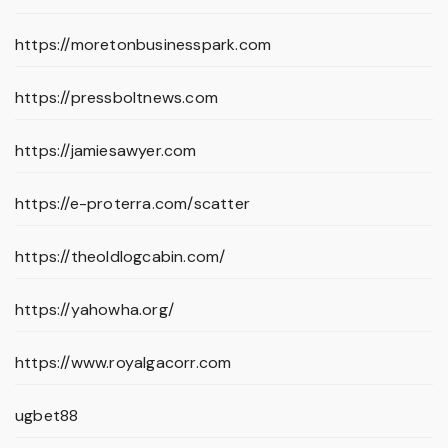
https://moretonbusinesspark.com
https://pressboltnews.com
https://jamiesawyer.com
https://e-proterra.com/scatter
https://theoldlogcabin.com/
https://yahowha.org/
https://www.royalgacorr.com
ugbet88