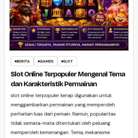
BERITA
GAMES
SLOT
Slot Online Terpopuler Mengenal Tema
dan Karakteristik Permainan
slot online terpopuler kerap digunakan untuk
menggambarkan permainan yang memperoleh
perhatian luas dari pemain. Namun, popularitas
tidak semata-mata ditentukan oleh peluang
memperoleh kemenangan. Tema, mekanisme