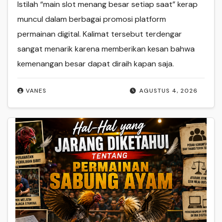
Istilah “main slot menang besar setiap saat” kerap
muncul dalam berbagai promosi platform
permainan digital. Kalimat tersebut terdengar
sangat menarik karena memberikan kesan bahwa
kemenangan besar dapat diraih kapan saja.
VANES
AGUSTUS 4, 2026