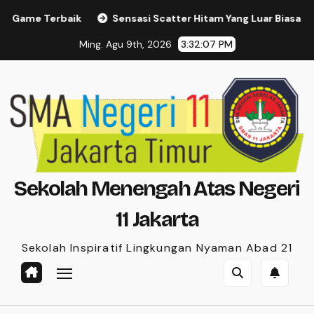
Skip
Sensasi Scatter Hitam Yang Luar Biasa Fenomena Menarik Perh
to
Ming. Agu 9th, 2026
3:32:09 PM
content
Sekolah Menengah Atas Negeri
11 Jakarta
Sekolah Inspiratif Lingkungan Nyaman Abad 21