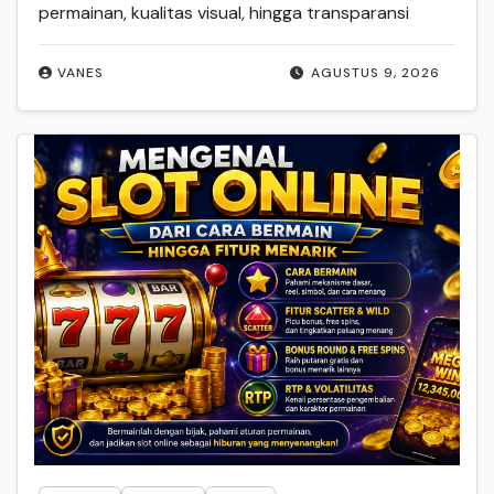
permainan, kualitas visual, hingga transparansi
VANES
AGUSTUS 9, 2026