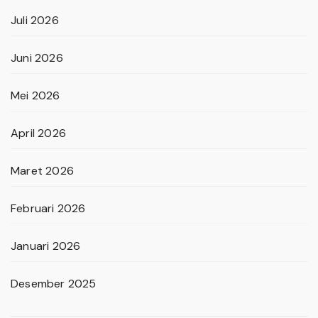
Juli 2026
Juni 2026
Mei 2026
April 2026
Maret 2026
Februari 2026
Januari 2026
Desember 2025