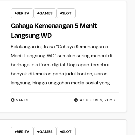
BERITA
GAMES
SLOT
Cahaya Kemenangan 5 Menit
Langsung WD
Belakangan ini, frasa “Cahaya Kemenangan 5
Menit Langsung WD” semakin sering muncul di
berbagai platform digital. Ungkapan tersebut
banyak ditemukan pada judul konten, siaran
langsung, hingga unggahan media sosial yang
VANES
AGUSTUS 5, 2026
BERITA
GAMES
SLOT