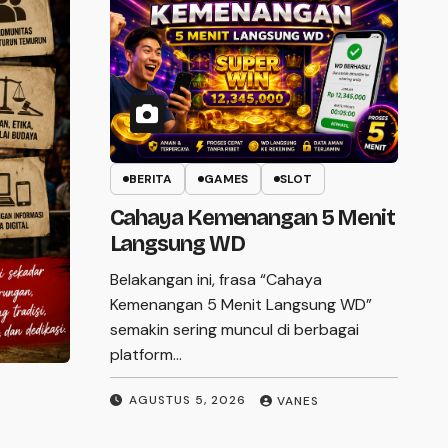
Situs Sportbook
Resmi Terbesar Di
Asia
sektor yang mengalami pertumbuhan
BERITA
GAMES
SLOT
pesat adalah platform sportsbook yang
Cahaya Kemenangan 5 Menit
beroperasi di berbagai negara Asia.
Langsung WD
Kehadiran situs sportsbook resmi menjadi
Belakangan ini, frasa “Cahaya
bagian dari transformasi industri digital,
Kemenangan 5 Menit Langsung WD”
didukung…
semakin sering muncul di berbagai
platform…
AGUSTUS 5, 2026
VANES
AGUSTUS 5, 2026
VANES