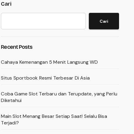
Cari
Cari
Recent Posts
Cahaya Kemenangan 5 Menit Langsung WD
Situs Sportbook Resmi Terbesar Di Asia
Coba Game Slot Terbaru dan Terupdate, yang Perlu
Diketahui
Main Slot Menang Besar Setiap Saat! Selalu Bisa
Terjadi?