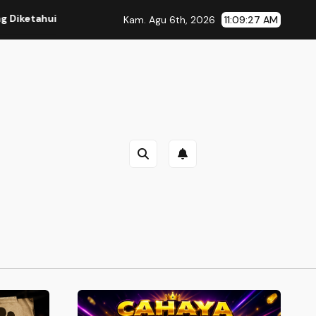
entang Permainan Sabung Ayam
Cahaya Kemenangan 5 M
Kam. Agu 6th, 2026
11:09:28 AM
BERITA
GAMES
SLOT