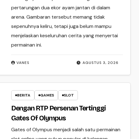
pertarungan dua ekor ayam jantan di dalam
arena. Gambaran tersebut memang tidak
sepenuhnya keliru, tetapi juga belum mampu
menjelaskan keseluruhan cerita yang menyertai
permainan ini.
VANES
AGUSTUS 3, 2026
BERITA
GAMES
SLOT
Dengan RTP Persenan Tertinggi
Gates Of Olympus
Gates of Olympus menjadi salah satu permainan
slot online yang cukup populer di kalangan