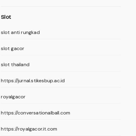
Slot
slot anti rungkad
slot gacor
slot thailand
https://jurnal.stikesbup.ac.id
royalgacor
https://conversationalball.com
https://royalgacor.it.com