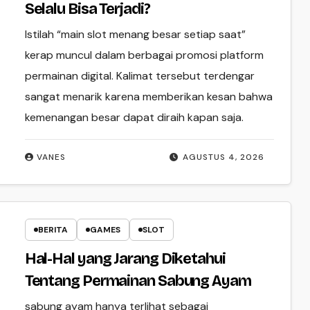
Selalu Bisa Terjadi?
Istilah “main slot menang besar setiap saat”
kerap muncul dalam berbagai promosi platform
permainan digital. Kalimat tersebut terdengar
sangat menarik karena memberikan kesan bahwa
kemenangan besar dapat diraih kapan saja.
VANES
AGUSTUS 4, 2026
BERITA
GAMES
SLOT
Hal-Hal yang Jarang Diketahui
Tentang Permainan Sabung Ayam
sabung ayam hanya terlihat sebagai