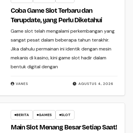
Coba Game Slot Terbaru dan
Terupdate, yang Perlu Diketahui
Game slot telah mengalami perkembangan yang
sangat pesat dalam beberapa tahun terakhir.
Jika dahulu permainan ini identik dengan mesin
mekanis di kasino, kini game slot hadir dalam
bentuk digital dengan
VANES
AGUSTUS 4, 2026
BERITA
GAMES
SLOT
Main Slot Menang Besar Setiap Saat!