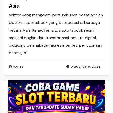
Asia
sektor yang mengalami pertumbuhan pesat adalah
platform sportsbook yang beroperasi di berbagai
negara Asia. Kehadiran situs sportsbook resmi
menjadi bagian dari transformasi industri digital,
didukung peningkatan akses internet, penggunaan
perangkat
VANES
AGUSTUS 5, 2026