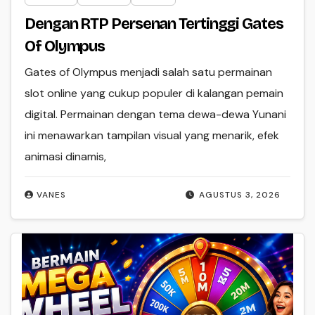
Dengan RTP Persenan Tertinggi Gates
Of Olympus
Gates of Olympus menjadi salah satu permainan
slot online yang cukup populer di kalangan pemain
digital. Permainan dengan tema dewa-dewa Yunani
ini menawarkan tampilan visual yang menarik, efek
animasi dinamis,
VANES
AGUSTUS 3, 2026