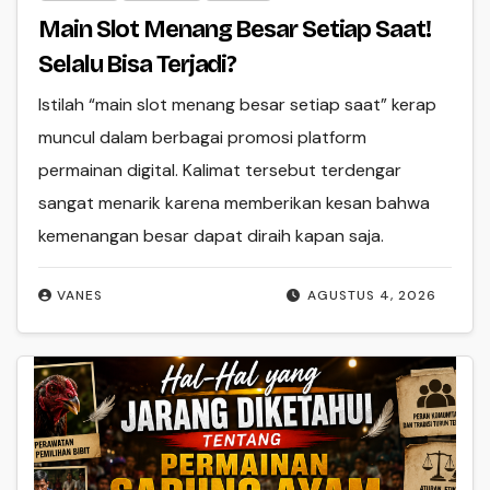
Main Slot Menang Besar Setiap Saat!
Selalu Bisa Terjadi?
Istilah “main slot menang besar setiap saat” kerap
muncul dalam berbagai promosi platform
permainan digital. Kalimat tersebut terdengar
sangat menarik karena memberikan kesan bahwa
kemenangan besar dapat diraih kapan saja.
VANES
AGUSTUS 4, 2026