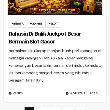
BERITA
GAMES
SLOT
Rahasia Di Balik Jackpot Besar
Bermain Slot Gacor
permainan slot kerap menjadi buah perbincangan di
pelbagai kalangan. Dahulu kala, kabar mengenai
kemenangan besar lazim tersiar dari mulut ke mulut,
lalu berkembang menjadi cerita yang dibumbui
beragam tafsir. Kini,
VANES
AGUSTUS 1, 2026