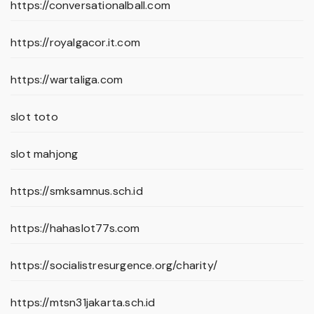
https://conversationalball.com
https://royalgacor.it.com
https://wartaliga.com
slot toto
slot mahjong
https://smksamnus.sch.id
https://hahaslot77s.com
https://socialistresurgence.org/charity/
https://mtsn31jakarta.sch.id