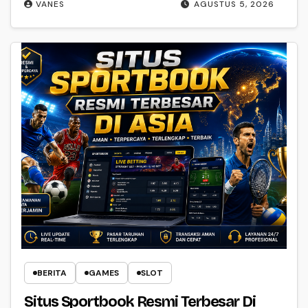
VANES
AGUSTUS 5, 2026
BERITA
GAMES
SLOT
Situs Sportbook Resmi Terbesar Di