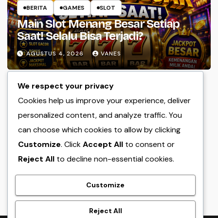
BERITA
GAMES
SLOT
Main Slot Menang Besar Setiap
Saat! Selalu Bisa Terjadi?
AGUSTUS 4, 2026
VANES
We respect your privacy
Cookies help us improve your experience, deliver
personalized content, and analyze traffic. You
can choose which cookies to allow by clicking
Customize
. Click
Accept All
to consent or
Reject All
to decline non-essential cookies.
Sekolah Menengah Atas
Negeri 11 Jakarta
Customize
Reject All