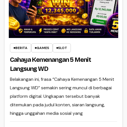
BERITA
GAMES
SLOT
Cahaya Kemenangan 5 Menit
Langsung WD
Belakangan ini, frasa “Cahaya Kemenangan 5 Menit
Langsung WD” semakin sering muncul di berbagai
platform digital. Ungkapan tersebut banyak
ditemukan pada judul konten, siaran langsung,
hingga unggahan media sosial yang