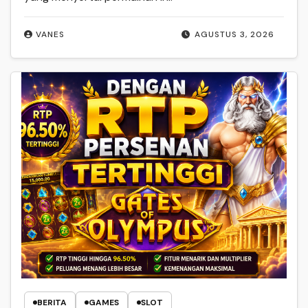
VANES
AGUSTUS 3, 2026
BERITA
GAMES
SLOT