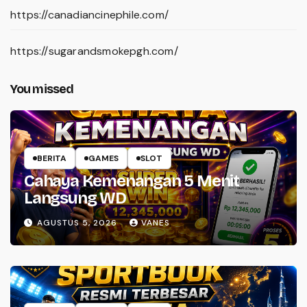
https://canadiancinephile.com/
https://sugarandsmokepgh.com/
You missed
BERITA
GAMES
SLOT
Cahaya Kemenangan 5 Menit
Langsung WD
AGUSTUS 5, 2026
VANES