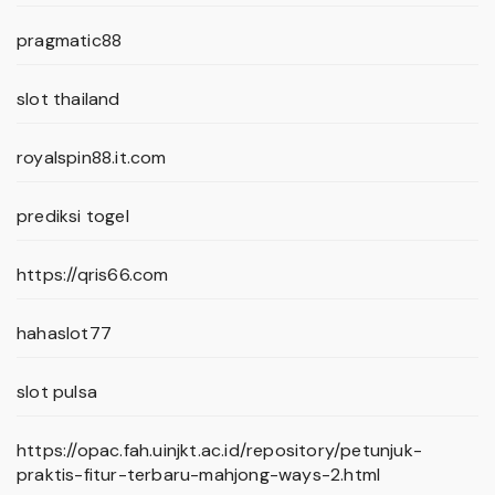
pragmatic88
slot thailand
royalspin88.it.com
prediksi togel
https://qris66.com
hahaslot77
slot pulsa
https://opac.fah.uinjkt.ac.id/repository/petunjuk-
praktis-fitur-terbaru-mahjong-ways-2.html