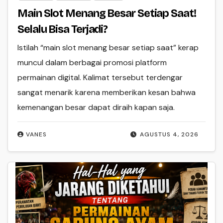
Main Slot Menang Besar Setiap Saat!
Selalu Bisa Terjadi?
Istilah “main slot menang besar setiap saat” kerap
muncul dalam berbagai promosi platform
permainan digital. Kalimat tersebut terdengar
sangat menarik karena memberikan kesan bahwa
kemenangan besar dapat diraih kapan saja.
VANES
AGUSTUS 4, 2026