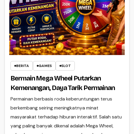
BERITA
GAMES
SLOT
Bermain Mega Wheel Putarkan
Kemenangan, Daya Tarik Permainan
Permainan berbasis roda keberuntungan terus
berkembang seiring meningkatnya minat
masyarakat terhadap hiburan interaktif. Salah satu
yang paling banyak dikenal adalah Mega Wheel,