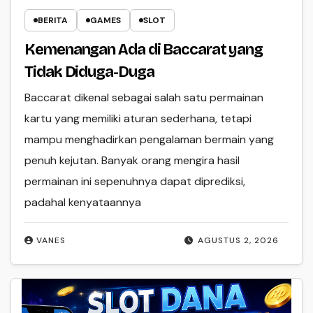
BERITA
GAMES
SLOT
Kemenangan Ada di Baccarat yang
Tidak Diduga-Duga
Baccarat dikenal sebagai salah satu permainan
kartu yang memiliki aturan sederhana, tetapi
mampu menghadirkan pengalaman bermain yang
penuh kejutan. Banyak orang mengira hasil
permainan ini sepenuhnya dapat diprediksi,
padahal kenyataannya
VANES
AGUSTUS 2, 2026