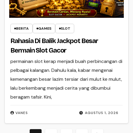
BERITA
GAMES
SLOT
Rahasia Di Balik Jackpot Besar
Bermain Slot Gacor
permainan slot kerap menjadi buah perbincangan di
pelbagai kalangan. Dahulu kala, kabar mengenai
kemenangan besar lazim tersiar dari mulut ke mulut,
lalu berkembang menjadi cerita yang dibumbui
beragam tafsir. Kini,
VANES
AGUSTUS 1, 2026