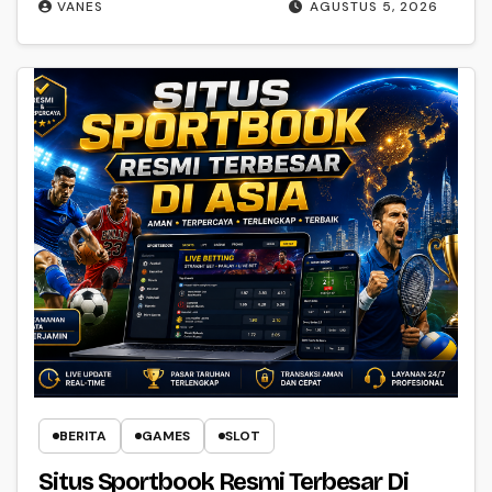
VANES
AGUSTUS 5, 2026
BERITA
GAMES
SLOT
Situs Sportbook Resmi Terbesar Di