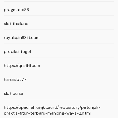
pragmatic88
slot thailand
royalspin88.it.com
prediksi togel
https://qris66.com
hahaslot77
slot pulsa
https://opac.fah.uinjkt.ac.id/repository/petunjuk-
praktis-fitur-terbaru-mahjong-ways-2.html