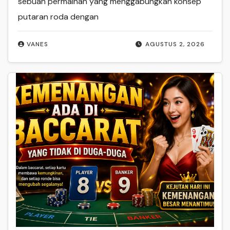
sebuah permainan yang menggabungkan konsep
putaran roda dengan
VANES
AGUSTUS 2, 2026