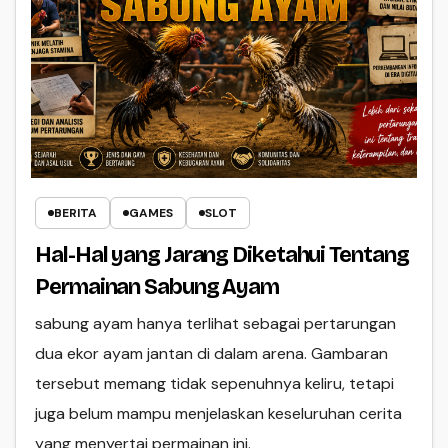
BERITA
GAMES
SLOT
Hal-Hal yang Jarang Diketahui Tentang
Permainan Sabung Ayam
sabung ayam hanya terlihat sebagai pertarungan
dua ekor ayam jantan di dalam arena. Gambaran
tersebut memang tidak sepenuhnya keliru, tetapi
juga belum mampu menjelaskan keseluruhan cerita
yang menyertai permainan ini.