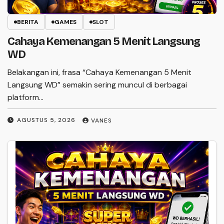
BERITA
GAMES
SLOT
Cahaya Kemenangan 5 Menit Langsung
WD
Belakangan ini, frasa “Cahaya Kemenangan 5 Menit
Langsung WD” semakin sering muncul di berbagai
platform…
AGUSTUS 5, 2026
VANES