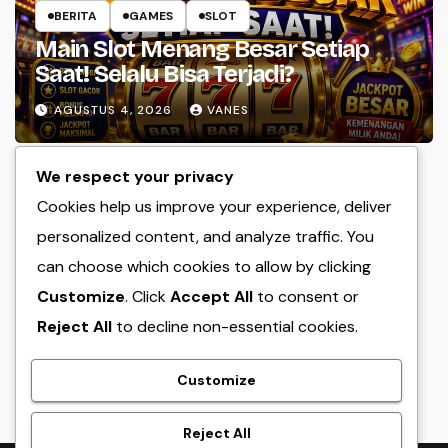
BERITA
GAMES
SLOT
Main Slot Menang Besar Setiap
Saat! Selalu Bisa Terjadi?
AGUSTUS 4, 2026
VANES
We respect your privacy
Cookies help us improve your experience, deliver
personalized content, and analyze traffic. You
can choose which cookies to allow by clicking
Customize
. Click
Accept All
to consent or
Reject All
to decline non-essential cookies.
Sekolah Menengah Atas
Negeri 11 Jakarta
Customize
Reject All