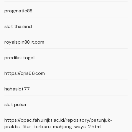
pragmatic88
slot thailand
royalspin88.it.com
prediksi togel
https://qris66.com
hahaslot77
slot pulsa
https://opac.fah.uinjkt.ac.id/repository/petunjuk-
praktis-fitur-terbaru-mahjong-ways-2.html