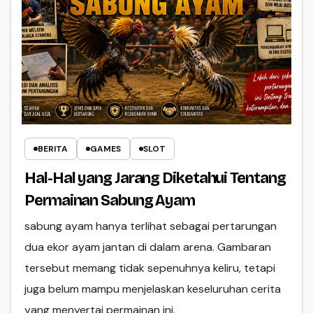
BERITA
GAMES
SLOT
Hal-Hal yang Jarang Diketahui Tentang
Permainan Sabung Ayam
sabung ayam hanya terlihat sebagai pertarungan
dua ekor ayam jantan di dalam arena. Gambaran
tersebut memang tidak sepenuhnya keliru, tetapi
juga belum mampu menjelaskan keseluruhan cerita
yang menyertai permainan ini.