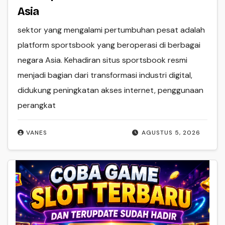
Asia
sektor yang mengalami pertumbuhan pesat adalah
platform sportsbook yang beroperasi di berbagai
negara Asia. Kehadiran situs sportsbook resmi
menjadi bagian dari transformasi industri digital,
didukung peningkatan akses internet, penggunaan
perangkat
VANES
AGUSTUS 5, 2026