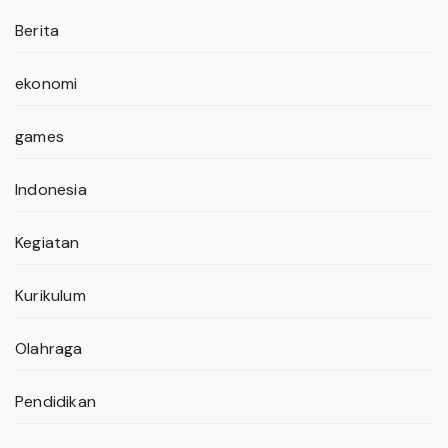
Berita
ekonomi
games
Indonesia
Kegiatan
Kurikulum
Olahraga
Pendidikan