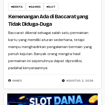
BERITA
GAMES
SLOT
Kemenangan Ada di Baccarat yang
Tidak Diduga-Duga
Baccarat dikenal sebagai salah satu permainan
kartu yang memiliki aturan sederhana, tetapi
mampu menghadirkan pengalaman bermain yang
penuh kejutan. Banyak orang mengira hasil
permainan ini sepenuhnya dapat diprediksi,
padahal kenyataannya
VANES
AGUSTUS 2, 2026