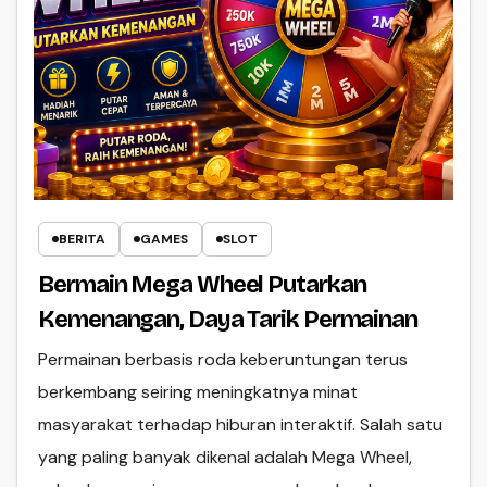
BERITA
GAMES
SLOT
Bermain Mega Wheel Putarkan
Kemenangan, Daya Tarik Permainan
Permainan berbasis roda keberuntungan terus
berkembang seiring meningkatnya minat
masyarakat terhadap hiburan interaktif. Salah satu
yang paling banyak dikenal adalah Mega Wheel,