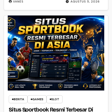
VANES
AGUSTUS 5, 2026
BERITA
GAMES
SLOT
Situs Sportbook Resmi Terbesar Di