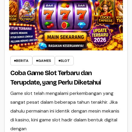
BERITA
GAMES
SLOT
Coba Game Slot Terbaru dan
Terupdate, yang Perlu Diketahui
Game slot telah mengalami perkembangan yang
sangat pesat dalam beberapa tahun terakhir. Jika
dahulu permainan ini identik dengan mesin mekanis
di kasino, kini game slot hadir dalam bentuk digital
dengan