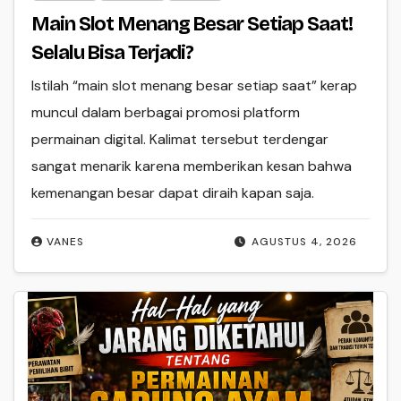
Main Slot Menang Besar Setiap Saat!
Selalu Bisa Terjadi?
Istilah “main slot menang besar setiap saat” kerap
muncul dalam berbagai promosi platform
permainan digital. Kalimat tersebut terdengar
sangat menarik karena memberikan kesan bahwa
kemenangan besar dapat diraih kapan saja.
VANES
AGUSTUS 4, 2026