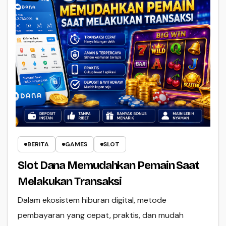
BERITA
GAMES
SLOT
Slot Dana Memudahkan Pemain Saat
Melakukan Transaksi
Dalam ekosistem hiburan digital, metode
pembayaran yang cepat, praktis, dan mudah