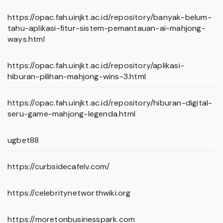
https://opac.fah.uinjkt.ac.id/repository/banyak-belum-
tahu-aplikasi-fitur-sistem-pemantauan-ai-mahjong-
ways.html
https://opac.fah.uinjkt.ac.id/repository/aplikasi-
hiburan-pilihan-mahjong-wins-3.html
https://opac.fah.uinjkt.ac.id/repository/hiburan-digital-
seru-game-mahjong-legenda.html
ugbet88
https://curbsidecafelv.com/
https://celebritynetworthwiki.org
https://moretonbusinesspark.com