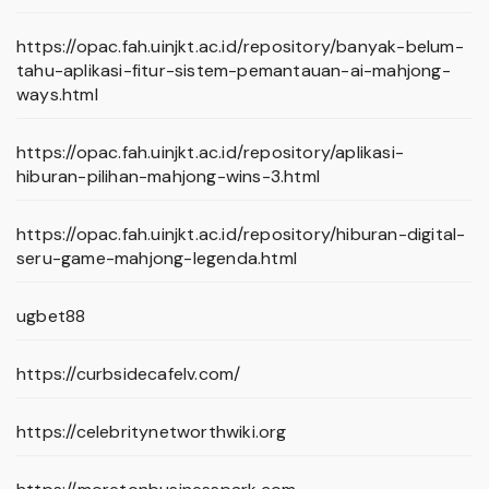
https://opac.fah.uinjkt.ac.id/repository/banyak-belum-
tahu-aplikasi-fitur-sistem-pemantauan-ai-mahjong-
ways.html
https://opac.fah.uinjkt.ac.id/repository/aplikasi-
hiburan-pilihan-mahjong-wins-3.html
https://opac.fah.uinjkt.ac.id/repository/hiburan-digital-
seru-game-mahjong-legenda.html
ugbet88
https://curbsidecafelv.com/
https://celebritynetworthwiki.org