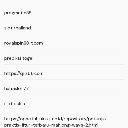
pragmatic88
slot thailand
royalspin88.it.com
prediksi togel
https://qris66.com
hahaslot77
slot pulsa
https://opac.fah.uinjkt.ac.id/repository/petunjuk-
praktis-fitur-terbaru-mahjong-ways-2.html