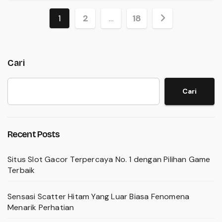
Paginasi
1
2
…
18
pos
Cari
Cari
Recent Posts
Situs Slot Gacor Terpercaya No. 1 dengan Pilihan Game
Terbaik
Sensasi Scatter Hitam Yang Luar Biasa Fenomena
Menarik Perhatian