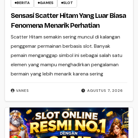
BERITA
GAMES
SLOT
Sensasi Scatter Hitam Yang Luar Biasa
Fenomena Menarik Perhatian
Scatter Hitam semakin sering muncul di kalangan
penggemar permainan berbasis slot. Banyak
pemain menganggap simbol ini sebagai salah satu
elemen yang mampu menghadirkan pengalaman
bermain yang lebih menarik karena sering
VANES
AGUSTUS 7, 2026