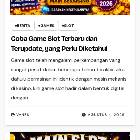
BERITA
GAMES
SLOT
Coba Game Slot Terbaru dan
Terupdate, yang Perlu Diketahui
Game slot telah mengalami perkembangan yang
sangat pesat dalam beberapa tahun terakhir. Jika
dahulu permainan ini identik dengan mesin mekanis
di kasino, kini game slot hadir dalam bentuk digital
dengan
VANES
AGUSTUS 4, 2026