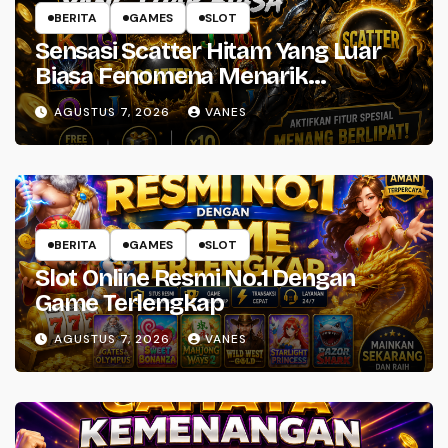
BERITA
GAMES
SLOT
Sensasi Scatter Hitam Yang Luar
Biasa Fenomena Menarik
Perhatian
AGUSTUS 7, 2026
VANES
BERITA
GAMES
SLOT
Slot Online Resmi No.1 Dengan
Game Terlengkap
AGUSTUS 7, 2026
VANES