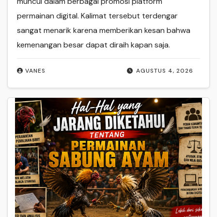
muncul dalam berbagai promosi platform
permainan digital. Kalimat tersebut terdengar
sangat menarik karena memberikan kesan bahwa
kemenangan besar dapat diraih kapan saja.
VANES
AGUSTUS 4, 2026