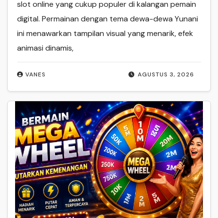
slot online yang cukup populer di kalangan pemain
digital. Permainan dengan tema dewa-dewa Yunani
ini menawarkan tampilan visual yang menarik, efek
animasi dinamis,
VANES
AGUSTUS 3, 2026