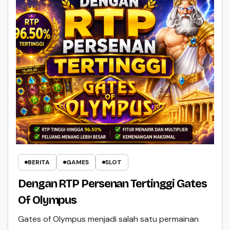
BERITA
GAMES
SLOT
Dengan RTP Persenan Tertinggi Gates
Of Olympus
Gates of Olympus menjadi salah satu permainan