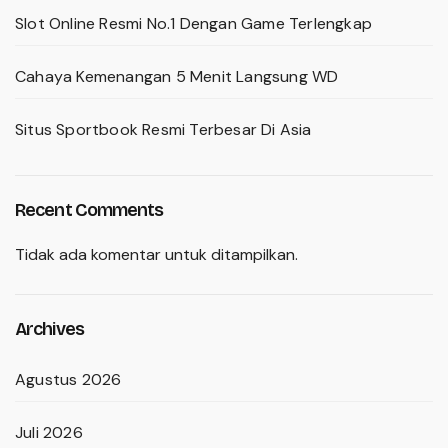
Slot Online Resmi No.1 Dengan Game Terlengkap
Cahaya Kemenangan 5 Menit Langsung WD
Situs Sportbook Resmi Terbesar Di Asia
Recent Comments
Tidak ada komentar untuk ditampilkan.
Archives
Agustus 2026
Juli 2026