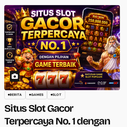
BERITA
GAMES
SLOT
BER
Situs Slot Gacor
Se
Terpercaya No. 1 dengan
Ya