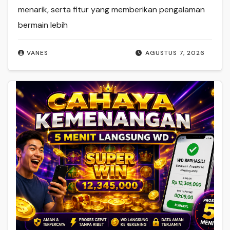
menarik, serta fitur yang memberikan pengalaman
bermain lebih
VANES
AGUSTUS 7, 2026