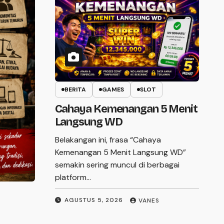
BERITA
GAMES
SLOT
Cahaya Kemenangan 5 Menit
Langsung WD
Belakangan ini, frasa “Cahaya
Kemenangan 5 Menit Langsung WD”
semakin sering muncul di berbagai
platform…
AGUSTUS 5, 2026
VANES