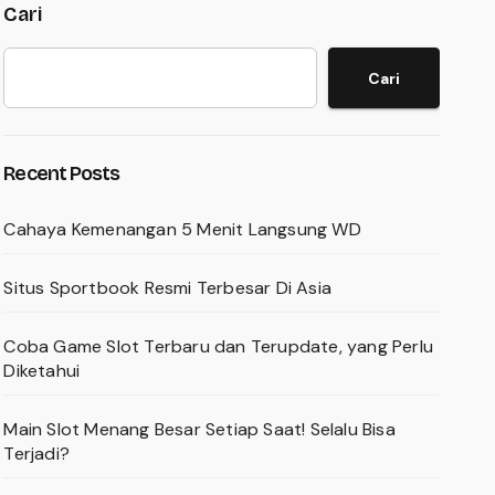
Cari
Cari
Recent Posts
Cahaya Kemenangan 5 Menit Langsung WD
Situs Sportbook Resmi Terbesar Di Asia
Coba Game Slot Terbaru dan Terupdate, yang Perlu
Diketahui
Main Slot Menang Besar Setiap Saat! Selalu Bisa
Terjadi?