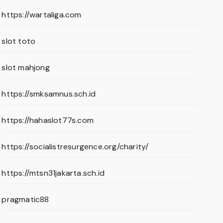
https://wartaliga.com
slot toto
slot mahjong
https://smksamnus.sch.id
https://hahaslot77s.com
https://socialistresurgence.org/charity/
https://mtsn31jakarta.sch.id
pragmatic88