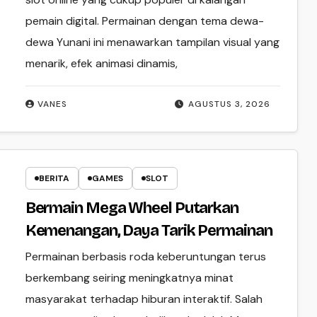
pemain digital. Permainan dengan tema dewa-
dewa Yunani ini menawarkan tampilan visual yang
menarik, efek animasi dinamis,
VANES
AGUSTUS 3, 2026
BERITA
GAMES
SLOT
Bermain Mega Wheel Putarkan
Kemenangan, Daya Tarik Permainan
Permainan berbasis roda keberuntungan terus
berkembang seiring meningkatnya minat
masyarakat terhadap hiburan interaktif. Salah