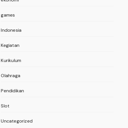
games
Indonesia
Kegiatan
Kurikulum
Olahraga
Pendidikan
Slot
Uncategorized