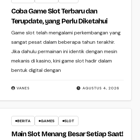
Coba Game Slot Terbaru dan
Terupdate, yang Perlu Diketahui
Game slot telah mengalami perkembangan yang
sangat pesat dalam beberapa tahun terakhir.
Jika dahulu permainan ini identik dengan mesin
mekanis di kasino, kini game slot hadir dalam
bentuk digital dengan
VANES
AGUSTUS 4, 2026
BERITA
GAMES
SLOT
Main Slot Menang Besar Setiap Saat!