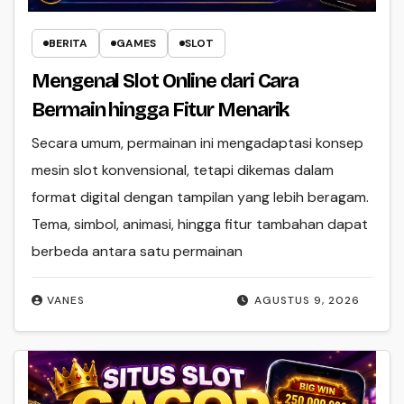
BERITA
GAMES
SLOT
Mengenal Slot Online dari Cara
Bermain hingga Fitur Menarik
Secara umum, permainan ini mengadaptasi konsep
mesin slot konvensional, tetapi dikemas dalam
format digital dengan tampilan yang lebih beragam.
Tema, simbol, animasi, hingga fitur tambahan dapat
berbeda antara satu permainan
VANES
AGUSTUS 9, 2026