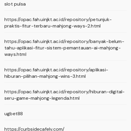
slot pulsa
https://opac.fah.uinjkt.ac.id/repository/petunjuk-
praktis-fitur-terbaru-mahjong-ways-2.html
https://opac.fah.uinjkt.ac.id/repository/banyak-belum-
tahu-aplikasi-fitur-sistem-pemantauan-ai-mahjong-
ways.html
https://opac.fah.uinjkt.ac.id/repository/aplikasi-
hiburan-pilihan-mahjong-wins-3.html
https://opac.fah.uinjkt.ac.id/repository/hiburan-digital-
seru-game-mahjong-legenda.html
ugbet88
https://curbsidecafelv.com/