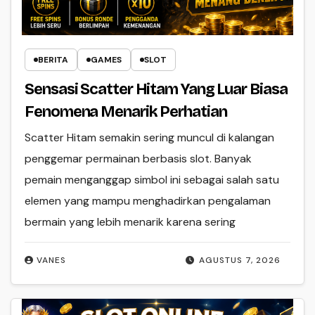
BERITA
GAMES
SLOT
Sensasi Scatter Hitam Yang Luar Biasa
Fenomena Menarik Perhatian
Scatter Hitam semakin sering muncul di kalangan
penggemar permainan berbasis slot. Banyak
pemain menganggap simbol ini sebagai salah satu
elemen yang mampu menghadirkan pengalaman
bermain yang lebih menarik karena sering
VANES
AGUSTUS 7, 2026