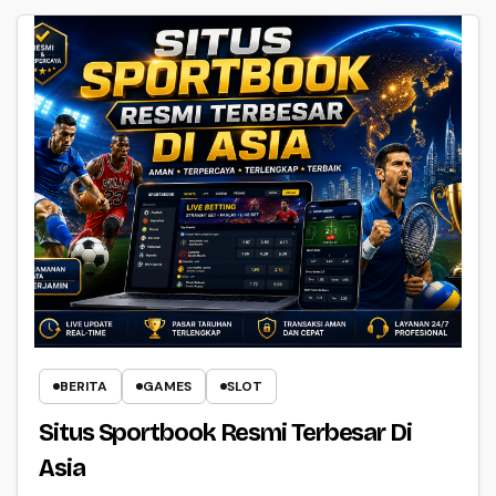
BERITA
GAMES
SLOT
Situs Sportbook Resmi Terbesar Di
Asia