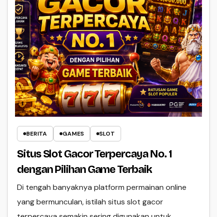
BERITA
GAMES
SLOT
Situs Slot Gacor Terpercaya No. 1
dengan Pilihan Game Terbaik
Di tengah banyaknya platform permainan online
yang bermunculan, istilah situs slot gacor
terpercaya semakin sering digunakan untuk