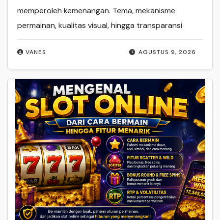
memperoleh kemenangan. Tema, mekanisme
permainan, kualitas visual, hingga transparansi
VANES
AGUSTUS 9, 2026