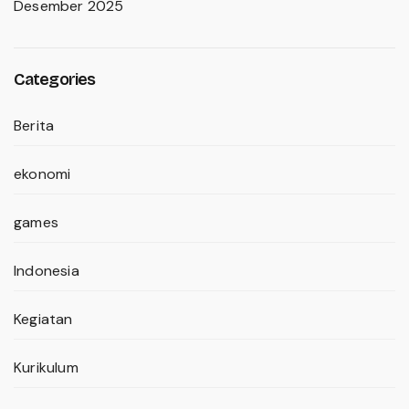
Desember 2025
Categories
Berita
ekonomi
games
Indonesia
Kegiatan
Kurikulum