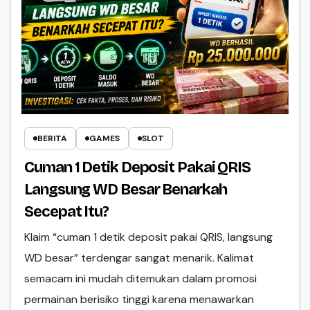
BERITA
GAMES
SLOT
Cuman 1 Detik Deposit Pakai QRIS
Langsung WD Besar Benarkah
Secepat Itu?
Klaim “cuman 1 detik deposit pakai QRIS, langsung
WD besar” terdengar sangat menarik. Kalimat
semacam ini mudah ditemukan dalam promosi
permainan berisiko tinggi karena menawarkan