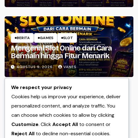
BERITA
GAMES
SLOT
Mengenal Slot Online dari Cara
Bermain hingga Fitur Menarik
AGUSTUS 9, 2026
VANES
We respect your privacy
Cookies help us improve your experience, deliver
personalized content, and analyze traffic. You
can choose which cookies to allow by clicking
Customize
. Click
Accept All
to consent or
Reject All
to decline non-essential cookies.