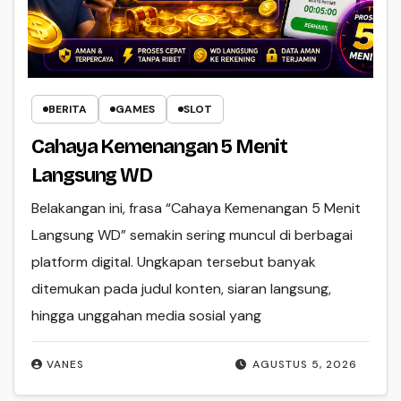
BERITA
GAMES
SLOT
Cahaya Kemenangan 5 Menit
Langsung WD
Belakangan ini, frasa “Cahaya Kemenangan 5 Menit
Langsung WD” semakin sering muncul di berbagai
platform digital. Ungkapan tersebut banyak
ditemukan pada judul konten, siaran langsung,
hingga unggahan media sosial yang
VANES
AGUSTUS 5, 2026