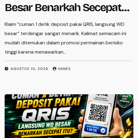
Besar Benarkah Secepat
Itu?
Klaim “cuman 1 detik deposit pakai QRIS, langsung WD
Di
besar” terdengar sangat menarik. Kalimat semacam ini
s
mudah ditemukan dalam promosi permainan berisiko
tr
tinggi karena menawarkan…
ak
AGUSTUS 10, 2026
VANES