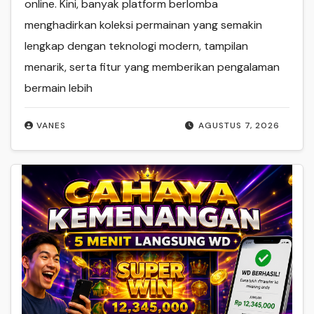
online. Kini, banyak platform berlomba
menghadirkan koleksi permainan yang semakin
lengkap dengan teknologi modern, tampilan
menarik, serta fitur yang memberikan pengalaman
bermain lebih
VANES
AGUSTUS 7, 2026