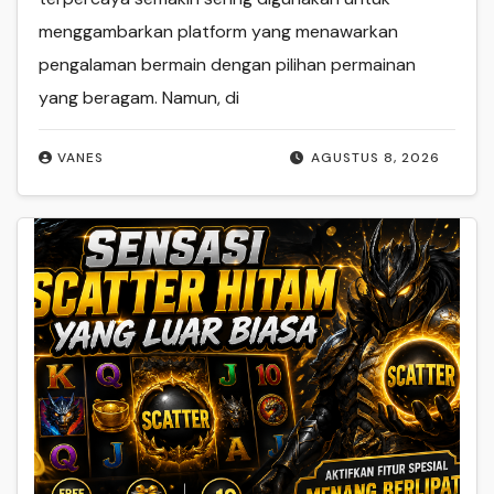
menggambarkan platform yang menawarkan
pengalaman bermain dengan pilihan permainan
yang beragam. Namun, di
VANES
AGUSTUS 8, 2026