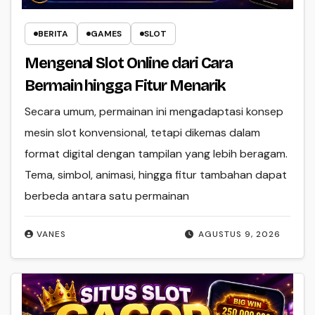
BERITA
GAMES
SLOT
Mengenal Slot Online dari Cara
Bermain hingga Fitur Menarik
Secara umum, permainan ini mengadaptasi konsep
mesin slot konvensional, tetapi dikemas dalam
format digital dengan tampilan yang lebih beragam.
Tema, simbol, animasi, hingga fitur tambahan dapat
berbeda antara satu permainan
VANES
AGUSTUS 9, 2026