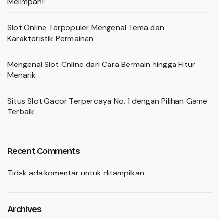
Melimpah!!
Slot Online Terpopuler Mengenal Tema dan
Karakteristik Permainan
Mengenal Slot Online dari Cara Bermain hingga Fitur
Menarik
Situs Slot Gacor Terpercaya No. 1 dengan Pilihan Game
Terbaik
Recent Comments
Tidak ada komentar untuk ditampilkan.
Archives