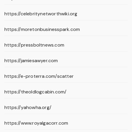
https://celebritynetworthwiki.org
https://moretonbusinesspark.com
https://pressboltnews.com
https://jamiesawyer.com
https://e-proterra.com/scatter
https://theoldlogcabin.com/
https://yahowha.org/
https://www.royalgacorr.com