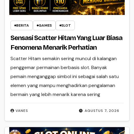
BERITA
GAMES
SLOT
Sensasi Scatter Hitam Yang Luar Biasa
Fenomena Menarik Perhatian
Scatter Hitam semakin sering muncul di kalangan
penggemar permainan berbasis slot. Banyak
pemain menganggap simbol ini sebagai salah satu
elemen yang mampu menghadirkan pengalaman
bermain yang lebih menarik karena sering
VANES
AGUSTUS 7, 2026