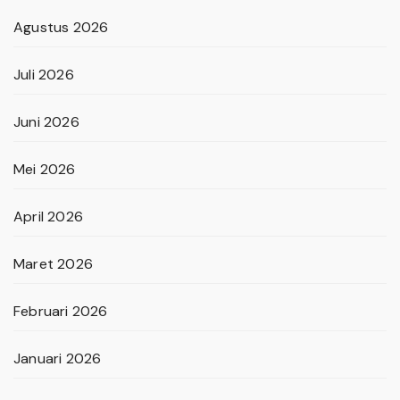
Agustus 2026
Juli 2026
Juni 2026
Mei 2026
April 2026
Maret 2026
Februari 2026
Januari 2026