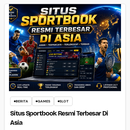
BERITA
GAMES
SLOT
Situs Sportbook Resmi Terbesar Di
Asia