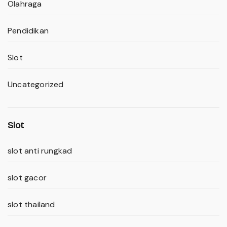
Olahraga
Pendidikan
Slot
Uncategorized
Slot
slot anti rungkad
slot gacor
slot thailand