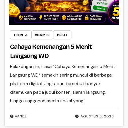
BERITA
GAMES
SLOT
Cahaya Kemenangan 5 Menit
Langsung WD
Belakangan ini, frasa “Cahaya Kemenangan 5 Menit
Langsung WD” semakin sering muncul di berbagai
platform digital. Ungkapan tersebut banyak
ditemukan pada judul konten, siaran langsung,
hingga unggahan media sosial yang
VANES
AGUSTUS 5, 2026