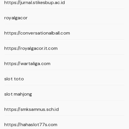
https://jurnal.stikesbup.ac.id
royalgacor
https://conversationalball.com
https://royalgacor.it.com
https://wartaliga.com
slot toto
slot mahjong
https://smksamnus.sch.id
https://hahaslot77s.com