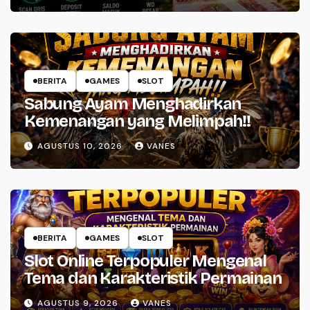
BERITA
GAMES
SLOT
Sabung Ayam Menghadirkan
Kemenangan yang Melimpah!!
AGUSTUS 10, 2026
VANES
BERITA
GAMES
SLOT
Slot Online Terpopuler Mengenal
Tema dan Karakteristik Permainan
AGUSTUS 9, 2026
VANES