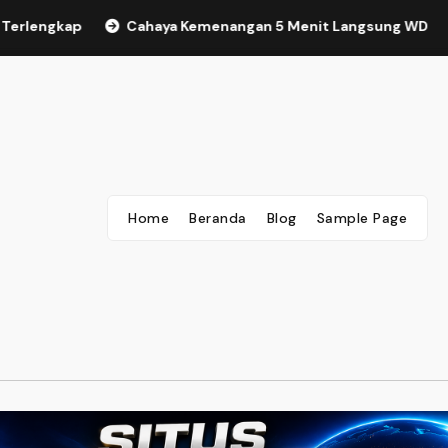
Cahaya Kemenangan 5 Menit Langsung WD
Situs Sport
Home
Beranda
Blog
Sample Page