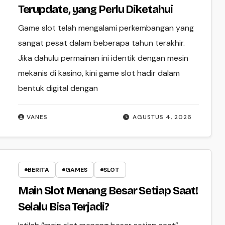
Terupdate, yang Perlu Diketahui
Game slot telah mengalami perkembangan yang
sangat pesat dalam beberapa tahun terakhir.
Jika dahulu permainan ini identik dengan mesin
mekanis di kasino, kini game slot hadir dalam
bentuk digital dengan
VANES
AGUSTUS 4, 2026
BERITA
GAMES
SLOT
Main Slot Menang Besar Setiap Saat!
Selalu Bisa Terjadi?