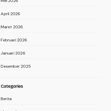
Mei 2026
April 2026
Maret 2026
Februari 2026
Januari 2026
Desember 2025
Categories
Berita