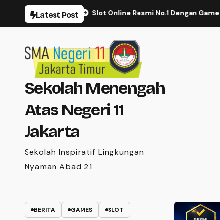
Skip
atian
Slot Online Resmi No.1 Dengan Game Terlengkap
Latest Post
to
content
Sekolah Menengah
Atas Negeri 11
Jakarta
Sekolah Inspiratif Lingkungan
Nyaman Abad 21
BERITA
GAMES
SLOT