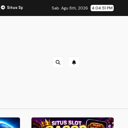
book Resmi Terbesar Di Asia
Situs Slot Gacor Terperca
Sab. Agu 8th, 2026
4:04:53 PM
BERITA
GAMES
SLOT