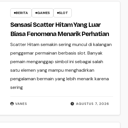
BERITA
GAMES
SLOT
Sensasi Scatter Hitam Yang Luar
Biasa Fenomena Menarik Perhatian
Scatter Hitam semakin sering muncul di kalangan
penggemar permainan berbasis slot. Banyak
pemain menganggap simbol ini sebagai salah
satu elemen yang mampu menghadirkan
pengalaman bermain yang lebih menarik karena
sering
VANES
AGUSTUS 7, 2026