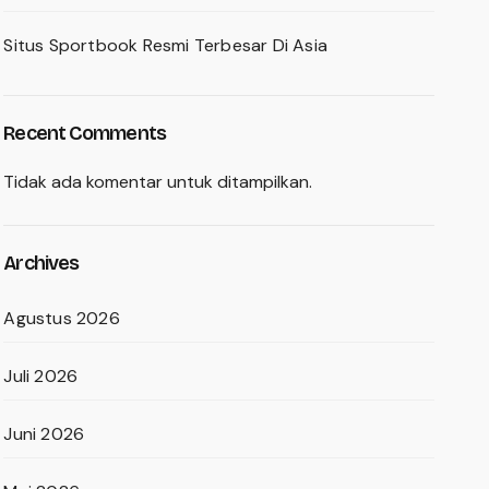
Situs Sportbook Resmi Terbesar Di Asia
Recent Comments
Tidak ada komentar untuk ditampilkan.
Archives
Agustus 2026
Juli 2026
Juni 2026