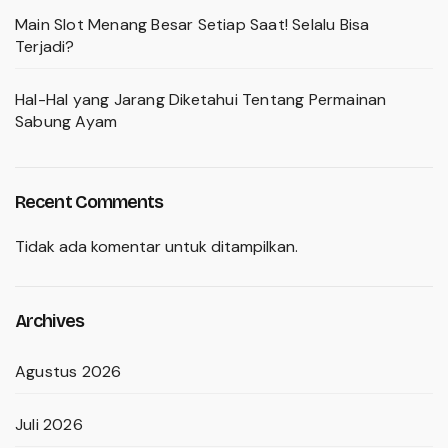
Main Slot Menang Besar Setiap Saat! Selalu Bisa
Terjadi?
Hal-Hal yang Jarang Diketahui Tentang Permainan
Sabung Ayam
Recent Comments
Tidak ada komentar untuk ditampilkan.
Archives
Agustus 2026
Juli 2026