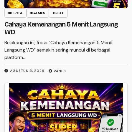
BERITA
GAMES
SLOT
Cahaya Kemenangan 5 Menit Langsung
WD
Belakangan ini, frasa “Cahaya Kemenangan 5 Menit
Langsung WD” semakin sering muncul di berbagai
platform…
AGUSTUS 5, 2026
VANES