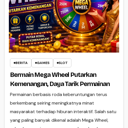
BERITA
GAMES
SLOT
Bermain Mega Wheel Putarkan
Kemenangan, Daya Tarik Permainan
Permainan berbasis roda keberuntungan terus
berkembang seiring meningkatnya minat
masyarakat terhadap hiburan interaktif. Salah satu
yang paling banyak dikenal adalah Mega Wheel,