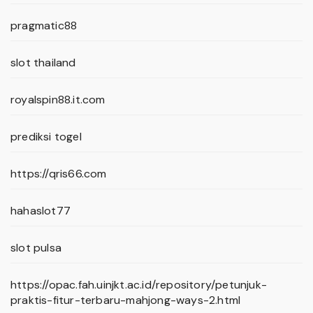
pragmatic88
slot thailand
royalspin88.it.com
prediksi togel
https://qris66.com
hahaslot77
slot pulsa
https://opac.fah.uinjkt.ac.id/repository/petunjuk-
praktis-fitur-terbaru-mahjong-ways-2.html