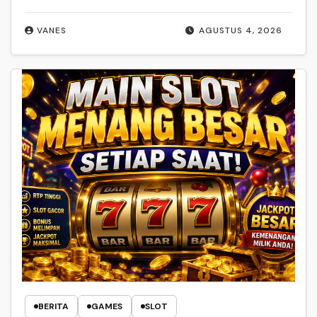
VANES
AGUSTUS 4, 2026
BERITA
GAMES
SLOT