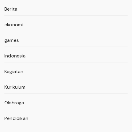
Berita
ekonomi
games
Indonesia
Kegiatan
Kurikulum
Olahraga
Pendidikan