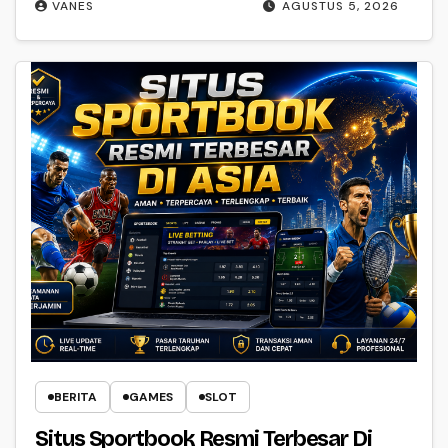
VANES
AGUSTUS 5, 2026
BERITA
GAMES
SLOT
Situs Sportbook Resmi Terbesar Di