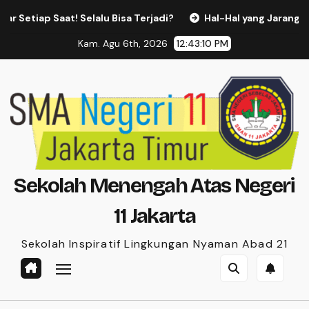
Skip
 Bisa Terjadi?
Hal-Hal yang Jarang Diketahui Tentang Pe
to
Kam. Agu 6th, 2026
12:43:12 PM
content
Sekolah Menengah Atas Negeri
11 Jakarta
Sekolah Inspiratif Lingkungan Nyaman Abad 21