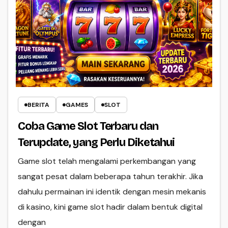
BERITA
GAMES
SLOT
Coba Game Slot Terbaru dan
Terupdate, yang Perlu Diketahui
Game slot telah mengalami perkembangan yang
sangat pesat dalam beberapa tahun terakhir. Jika
dahulu permainan ini identik dengan mesin mekanis
di kasino, kini game slot hadir dalam bentuk digital
dengan