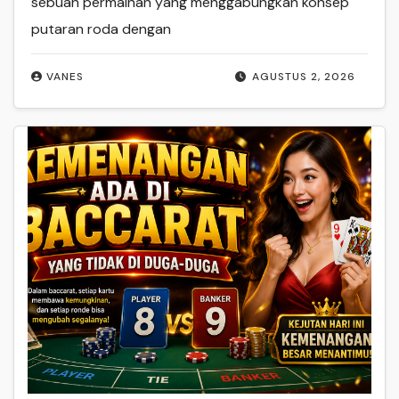
sebuah permainan yang menggabungkan konsep
putaran roda dengan
VANES
AGUSTUS 2, 2026