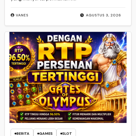
VANES
AGUSTUS 3, 2026
BERITA
GAMES
SLOT