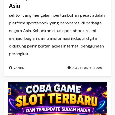
Asia
sektor yang mengalami pertumbuhan pesat adalah
platform sportsbook yang beroperasi di berbagai
negara Asia. Kehadiran situs sportsbook resmi
menjadi bagian dari transformasi industri digital,
didukung peningkatan akses internet, penggunaan
perangkat
VANES
AGUSTUS 5, 2026