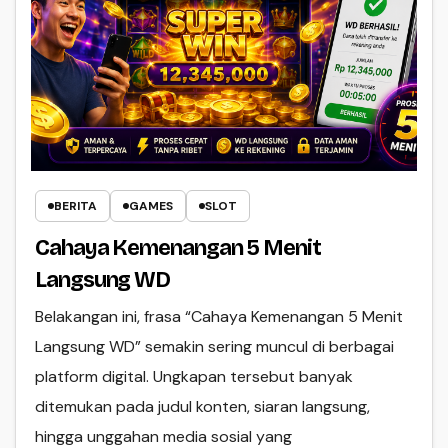
BERITA
GAMES
SLOT
Cahaya Kemenangan 5 Menit
Langsung WD
Belakangan ini, frasa “Cahaya Kemenangan 5 Menit
Langsung WD” semakin sering muncul di berbagai
platform digital. Ungkapan tersebut banyak
ditemukan pada judul konten, siaran langsung,
hingga unggahan media sosial yang