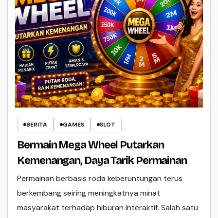
BERITA
GAMES
SLOT
Bermain Mega Wheel Putarkan
Kemenangan, Daya Tarik Permainan
Permainan berbasis roda keberuntungan terus
berkembang seiring meningkatnya minat
masyarakat terhadap hiburan interaktif. Salah satu