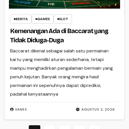
BERITA
GAMES
SLOT
Kemenangan Ada di Baccarat yang
Tidak Diduga-Duga
Baccarat dikenal sebagai salah satu permainan
kartu yang memiliki aturan sederhana, tetapi
mampu menghadirkan pengalaman bermain yang
penuh kejutan. Banyak orang mengira hasil
permainan ini sepenuhnya dapat diprediksi,
padahal kenyataannya
VANES
AGUSTUS 2, 2026