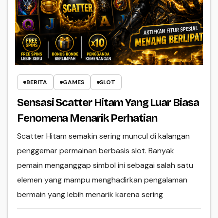
BERITA
GAMES
SLOT
Sensasi Scatter Hitam Yang Luar Biasa
Fenomena Menarik Perhatian
Scatter Hitam semakin sering muncul di kalangan
penggemar permainan berbasis slot. Banyak
pemain menganggap simbol ini sebagai salah satu
elemen yang mampu menghadirkan pengalaman
bermain yang lebih menarik karena sering