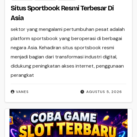
Situs Sportbook Resmi Terbesar Di
Asia
sektor yang mengalami pertumbuhan pesat adalah
platform sportsbook yang beroperasi di berbagai
negara Asia. Kehadiran situs sportsbook resmi
menjadi bagian dari transformasi industri digital,
didukung peningkatan akses internet, penggunaan
perangkat
VANES
AGUSTUS 5, 2026