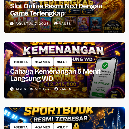
Slot Online Resmi No.1 Dengan
Game Terlengkap
AGUSTUS 7, 2026
VANES
BERITA
GAMES
SLOT
Cahaya Kemenangan 5 Menit
Langsung WD
AGUSTUS 5, 2026
VANES
BERITA
GAMES
SLOT