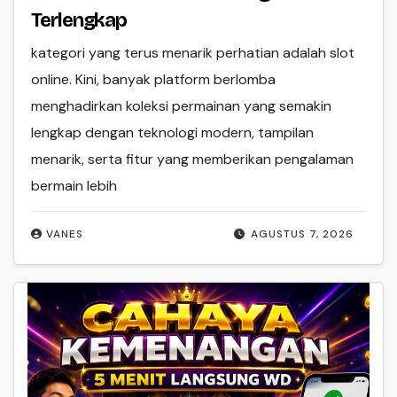
Terlengkap
kategori yang terus menarik perhatian adalah slot
online. Kini, banyak platform berlomba
menghadirkan koleksi permainan yang semakin
lengkap dengan teknologi modern, tampilan
menarik, serta fitur yang memberikan pengalaman
bermain lebih
VANES
AGUSTUS 7, 2026