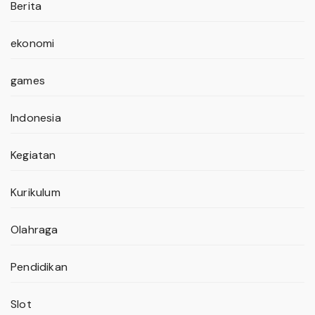
Berita
ekonomi
games
Indonesia
Kegiatan
Kurikulum
Olahraga
Pendidikan
Slot