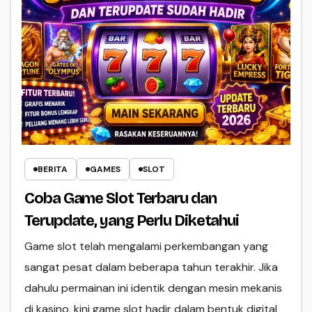
BERITA
GAMES
SLOT
Coba Game Slot Terbaru dan
Terupdate, yang Perlu Diketahui
Game slot telah mengalami perkembangan yang
sangat pesat dalam beberapa tahun terakhir. Jika
dahulu permainan ini identik dengan mesin mekanis
di kasino, kini game slot hadir dalam bentuk digital