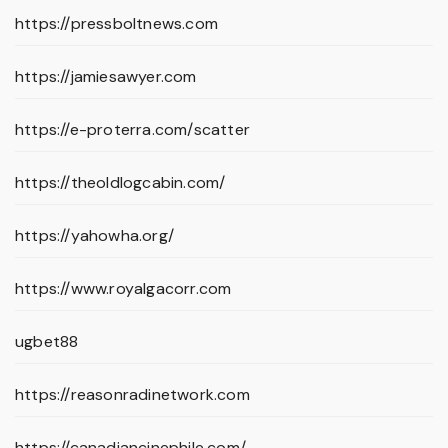
https://pressboltnews.com
https://jamiesawyer.com
https://e-proterra.com/scatter
https://theoldlogcabin.com/
https://yahowha.org/
https://www.royalgacorr.com
ugbet88
https://reasonradinetwork.com
https://canadiancinephile.com/