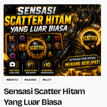
A
GAMES
SLOT
BERITA
sasi Scatter Hitam
Slot 
g Luar Biasa
Deng