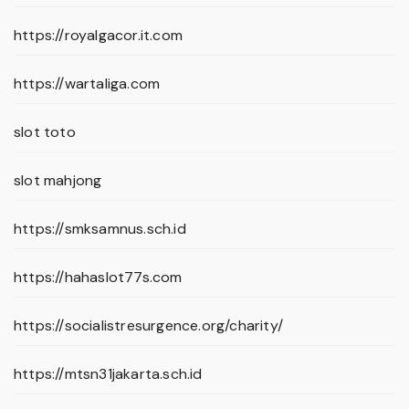
https://royalgacor.it.com
https://wartaliga.com
slot toto
slot mahjong
https://smksamnus.sch.id
https://hahaslot77s.com
https://socialistresurgence.org/charity/
https://mtsn31jakarta.sch.id