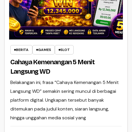
BERITA
GAMES
SLOT
Cahaya Kemenangan 5 Menit
Langsung WD
Belakangan ini, frasa “Cahaya Kemenangan 5 Menit
Langsung WD” semakin sering muncul di berbagai
platform digital. Ungkapan tersebut banyak
ditemukan pada judul konten, siaran langsung,
hingga unggahan media sosial yang