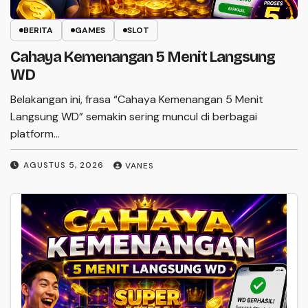
BERITA
GAMES
SLOT
Cahaya Kemenangan 5 Menit Langsung
WD
Belakangan ini, frasa “Cahaya Kemenangan 5 Menit
Langsung WD” semakin sering muncul di berbagai
platform…
AGUSTUS 5, 2026
VANES