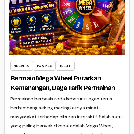
BERITA
GAMES
SLOT
Bermain Mega Wheel Putarkan
Kemenangan, Daya Tarik Permainan
Permainan berbasis roda keberuntungan terus
berkembang seiring meningkatnya minat
masyarakat terhadap hiburan interaktif. Salah satu
yang paling banyak dikenal adalah Mega Wheel,