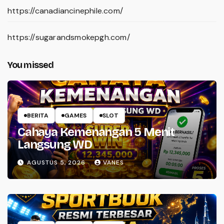
https://canadiancinephile.com/
https://sugarandsmokepgh.com/
You missed
BERITA
GAMES
SLOT
Cahaya Kemenangan 5 Menit
Langsung WD
AGUSTUS 5, 2026
VANES