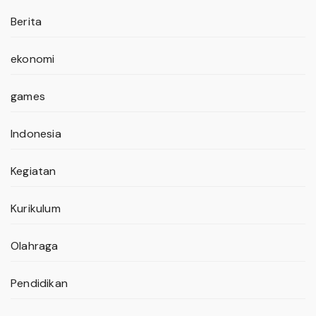
Berita
ekonomi
games
Indonesia
Kegiatan
Kurikulum
Olahraga
Pendidikan