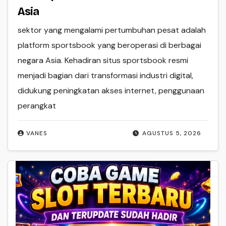
Asia
sektor yang mengalami pertumbuhan pesat adalah
platform sportsbook yang beroperasi di berbagai
negara Asia. Kehadiran situs sportsbook resmi
menjadi bagian dari transformasi industri digital,
didukung peningkatan akses internet, penggunaan
perangkat
VANES
AGUSTUS 5, 2026