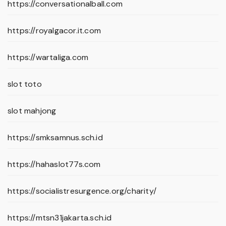
https://conversationalball.com
https://royalgacor.it.com
https://wartaliga.com
slot toto
slot mahjong
https://smksamnus.sch.id
https://hahaslot77s.com
https://socialistresurgence.org/charity/
https://mtsn31jakarta.sch.id