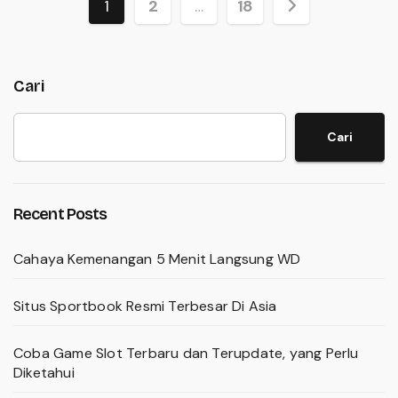
Paginasi
1
2
…
18
pos
Cari
Cari
Recent Posts
Cahaya Kemenangan 5 Menit Langsung WD
Situs Sportbook Resmi Terbesar Di Asia
Coba Game Slot Terbaru dan Terupdate, yang Perlu
Diketahui