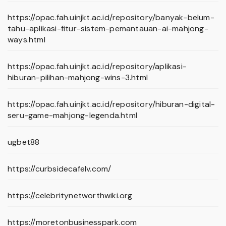
https://opac.fah.uinjkt.ac.id/repository/banyak-belum-
tahu-aplikasi-fitur-sistem-pemantauan-ai-mahjong-
ways.html
https://opac.fah.uinjkt.ac.id/repository/aplikasi-
hiburan-pilihan-mahjong-wins-3.html
https://opac.fah.uinjkt.ac.id/repository/hiburan-digital-
seru-game-mahjong-legenda.html
ugbet88
https://curbsidecafelv.com/
https://celebritynetworthwiki.org
https://moretonbusinesspark.com