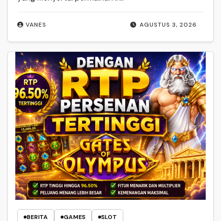
VANES
AGUSTUS 3, 2026
BERITA
GAMES
SLOT