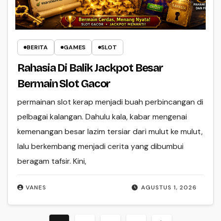
BERITA
GAMES
SLOT
Rahasia Di Balik Jackpot Besar
Bermain Slot Gacor
permainan slot kerap menjadi buah perbincangan di
pelbagai kalangan. Dahulu kala, kabar mengenai
kemenangan besar lazim tersiar dari mulut ke mulut,
lalu berkembang menjadi cerita yang dibumbui
beragam tafsir. Kini,
VANES
AGUSTUS 1, 2026