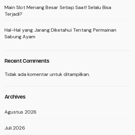
Main Slot Menang Besar Setiap Saat! Selalu Bisa
Terjadi?
Hal-Hal yang Jarang Diketahui Tentang Permainan
Sabung Ayam
Recent Comments
Tidak ada komentar untuk ditampilkan.
Archives
Agustus 2026
Juli 2026