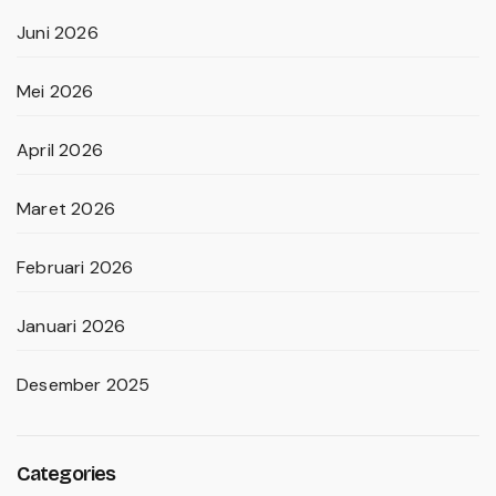
Juni 2026
Mei 2026
April 2026
Maret 2026
Februari 2026
Januari 2026
Desember 2025
Categories