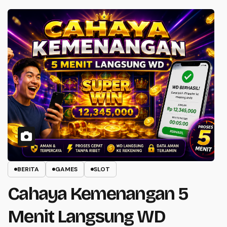
GAMES
SLOT
BERITA
G
ya Kemenangan 5
Situs 
t Langsung WD
Terbes