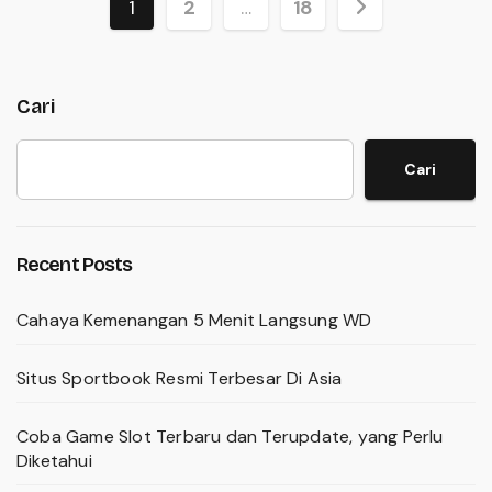
Paginasi
1
2
…
18
pos
Cari
Cari
Recent Posts
Cahaya Kemenangan 5 Menit Langsung WD
Situs Sportbook Resmi Terbesar Di Asia
Coba Game Slot Terbaru dan Terupdate, yang Perlu
Diketahui