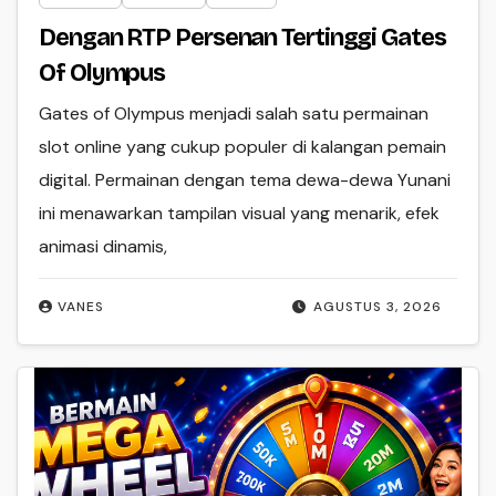
Dengan RTP Persenan Tertinggi Gates
Of Olympus
Gates of Olympus menjadi salah satu permainan
slot online yang cukup populer di kalangan pemain
digital. Permainan dengan tema dewa-dewa Yunani
ini menawarkan tampilan visual yang menarik, efek
animasi dinamis,
VANES
AGUSTUS 3, 2026