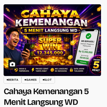
BERITA
GAMES
SLOT
Cahaya Kemenangan 5
Menit Langsung WD