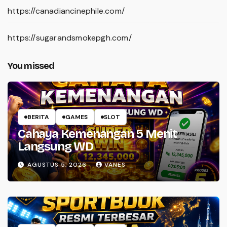
https://canadiancinephile.com/
https://sugarandsmokepgh.com/
You missed
BERITA
GAMES
SLOT
Cahaya Kemenangan 5 Menit
Langsung WD
AGUSTUS 5, 2026
VANES