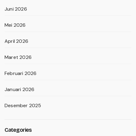
Juni 2026
Mei 2026
April 2026
Maret 2026
Februari 2026
Januari 2026
Desember 2025
Categories