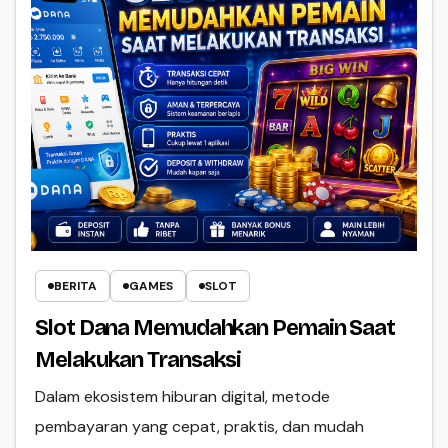
BERITA
GAMES
SLOT
Slot Dana Memudahkan Pemain Saat
Melakukan Transaksi
Dalam ekosistem hiburan digital, metode
pembayaran yang cepat, praktis, dan mudah