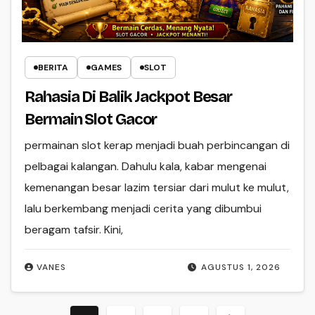
BERITA
GAMES
SLOT
Rahasia Di Balik Jackpot Besar
Bermain Slot Gacor
permainan slot kerap menjadi buah perbincangan di
pelbagai kalangan. Dahulu kala, kabar mengenai
kemenangan besar lazim tersiar dari mulut ke mulut,
lalu berkembang menjadi cerita yang dibumbui
beragam tafsir. Kini,
VANES
AGUSTUS 1, 2026