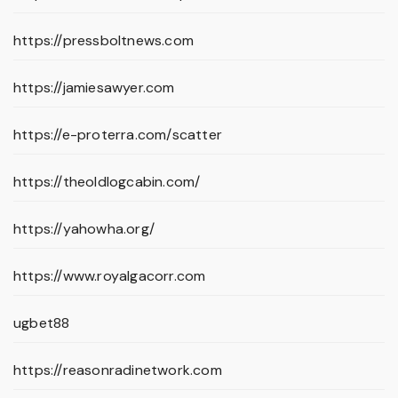
https://pressboltnews.com
https://jamiesawyer.com
https://e-proterra.com/scatter
https://theoldlogcabin.com/
https://yahowha.org/
https://www.royalgacorr.com
ugbet88
https://reasonradinetwork.com