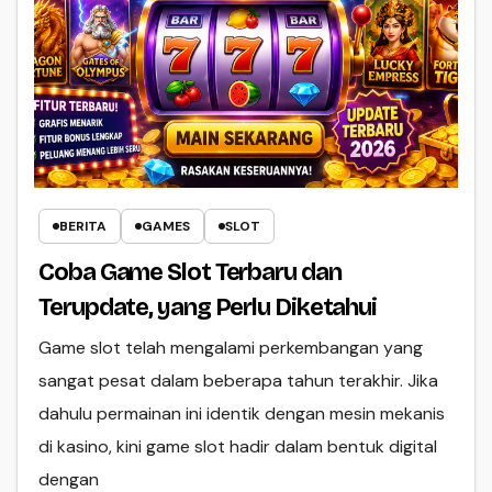
BERITA
GAMES
SLOT
Coba Game Slot Terbaru dan
Terupdate, yang Perlu Diketahui
Game slot telah mengalami perkembangan yang
sangat pesat dalam beberapa tahun terakhir. Jika
dahulu permainan ini identik dengan mesin mekanis
di kasino, kini game slot hadir dalam bentuk digital
dengan