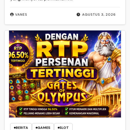
VANES
AGUSTUS 3, 2026
BERITA
GAMES
SLOT