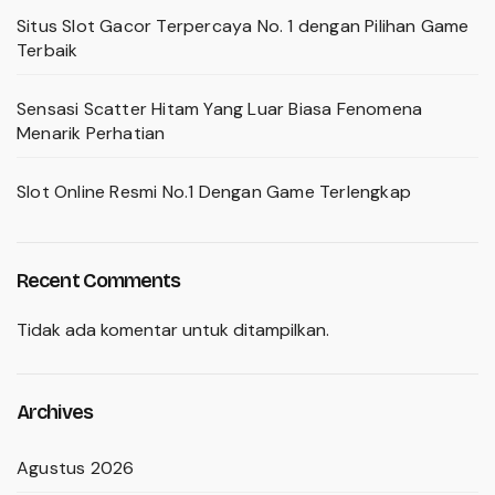
Situs Slot Gacor Terpercaya No. 1 dengan Pilihan Game
Terbaik
Sensasi Scatter Hitam Yang Luar Biasa Fenomena
Menarik Perhatian
Slot Online Resmi No.1 Dengan Game Terlengkap
Recent Comments
Tidak ada komentar untuk ditampilkan.
Archives
Agustus 2026