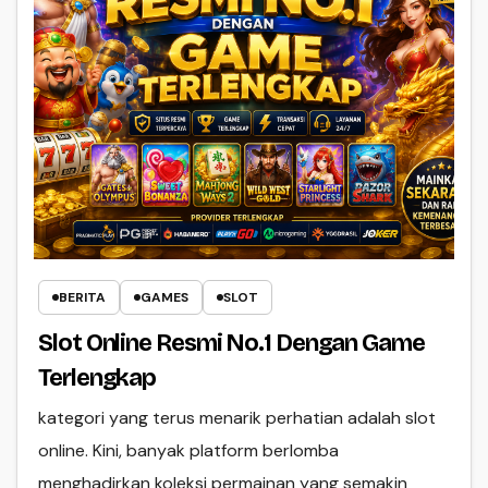
BERITA
GAMES
SLOT
Slot Online Resmi No.1 Dengan Game
Terlengkap
kategori yang terus menarik perhatian adalah slot
online. Kini, banyak platform berlomba
menghadirkan koleksi permainan yang semakin