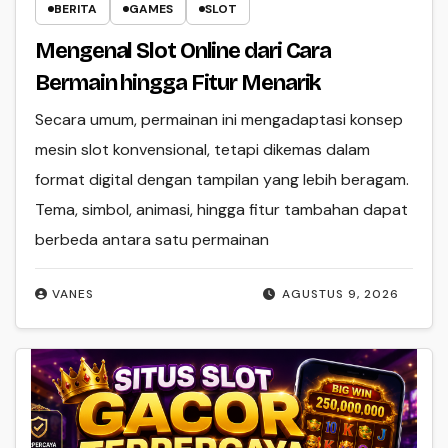
BERITA
GAMES
SLOT
Mengenal Slot Online dari Cara
Bermain hingga Fitur Menarik
Secara umum, permainan ini mengadaptasi konsep
mesin slot konvensional, tetapi dikemas dalam
format digital dengan tampilan yang lebih beragam.
Tema, simbol, animasi, hingga fitur tambahan dapat
berbeda antara satu permainan
VANES
AGUSTUS 9, 2026