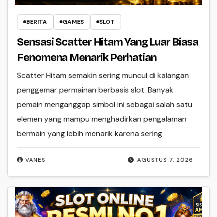
BERITA
GAMES
SLOT
Sensasi Scatter Hitam Yang Luar Biasa
Fenomena Menarik Perhatian
Scatter Hitam semakin sering muncul di kalangan
penggemar permainan berbasis slot. Banyak
pemain menganggap simbol ini sebagai salah satu
elemen yang mampu menghadirkan pengalaman
bermain yang lebih menarik karena sering
VANES
AGUSTUS 7, 2026