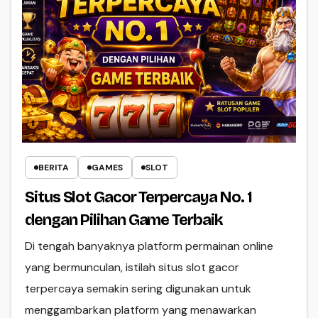
BERITA
GAMES
SLOT
Situs Slot Gacor Terpercaya No. 1
dengan Pilihan Game Terbaik
Di tengah banyaknya platform permainan online
yang bermunculan, istilah situs slot gacor
terpercaya semakin sering digunakan untuk
menggambarkan platform yang menawarkan