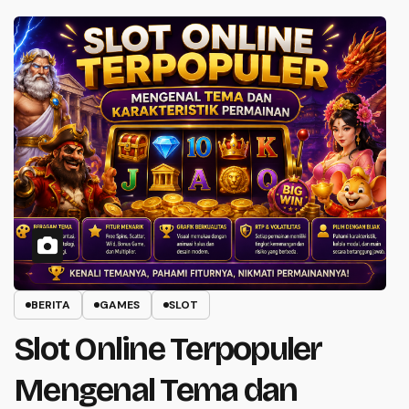
ITA
GAMES
SLOT
BERITA
ot Online Terpopuler
Meng
ngenal Tema dan
Cara