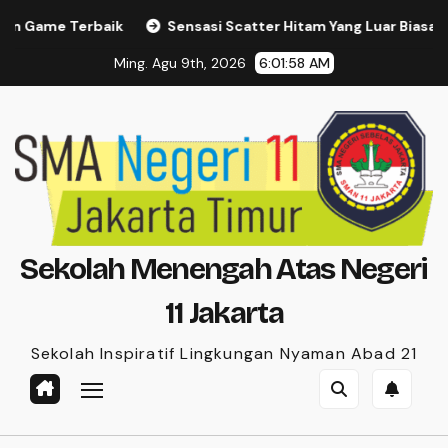
Skip
Sensasi Scatter Hitam Yang Luar Biasa Fenomena Menarik Perh
to
Ming. Agu 9th, 2026
6:02:00 AM
content
Sekolah Menengah Atas Negeri
11 Jakarta
Sekolah Inspiratif Lingkungan Nyaman Abad 21