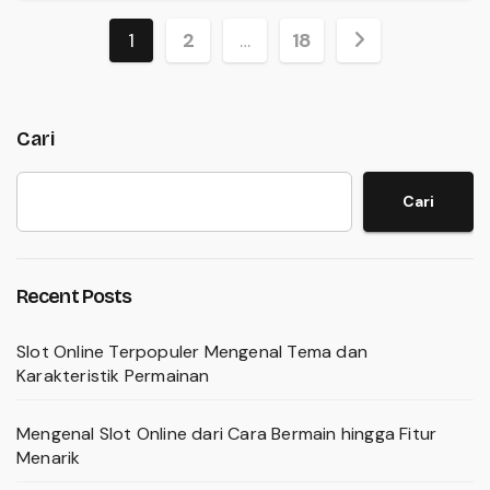
Paginasi
1
2
…
18
pos
Cari
Cari
Recent Posts
Slot Online Terpopuler Mengenal Tema dan
Karakteristik Permainan
Mengenal Slot Online dari Cara Bermain hingga Fitur
Menarik