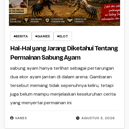
BERITA
GAMES
SLOT
Hal-Hal yang Jarang Diketahui Tentang
Permainan Sabung Ayam
sabung ayam hanya terlihat sebagai pertarungan
dua ekor ayam jantan di dalam arena. Gambaran
tersebut memang tidak sepenuhnya keliru, tetapi
juga belum mampu menjelaskan keseluruhan cerita
yang menyertai permainan ini.
VANES
AGUSTUS 3, 2026