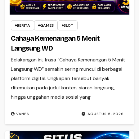
BERITA
GAMES
SLOT
Cahaya Kemenangan 5 Menit
Langsung WD
Belakangan ini, frasa “Cahaya Kemenangan 5 Menit
Langsung WD” semakin sering muncul di berbagai
platform digital. Ungkapan tersebut banyak
ditemukan pada judul konten, siaran langsung,
hingga unggahan media sosial yang
VANES
AGUSTUS 5, 2026