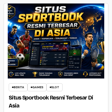
BERITA
GAMES
SLOT
Situs Sportbook Resmi Terbesar Di
Asia