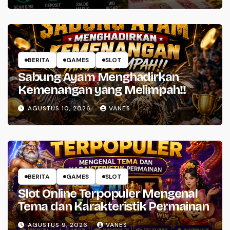
BERITA
GAMES
SLOT
Sabung Ayam Menghadirkan
Kemenangan yang Melimpah!!
AGUSTUS 10, 2026
VANES
BERITA
GAMES
SLOT
Slot Online Terpopuler Mengenal
Tema dan Karakteristik Permainan
AGUSTUS 9, 2026
VANES