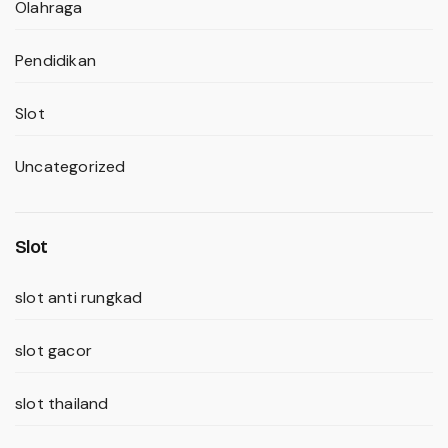
Olahraga
Pendidikan
Slot
Uncategorized
Slot
slot anti rungkad
slot gacor
slot thailand