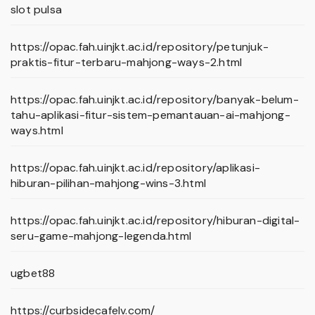
slot pulsa
https://opac.fah.uinjkt.ac.id/repository/petunjuk-
praktis-fitur-terbaru-mahjong-ways-2.html
https://opac.fah.uinjkt.ac.id/repository/banyak-belum-
tahu-aplikasi-fitur-sistem-pemantauan-ai-mahjong-
ways.html
https://opac.fah.uinjkt.ac.id/repository/aplikasi-
hiburan-pilihan-mahjong-wins-3.html
https://opac.fah.uinjkt.ac.id/repository/hiburan-digital-
seru-game-mahjong-legenda.html
ugbet88
https://curbsidecafelv.com/