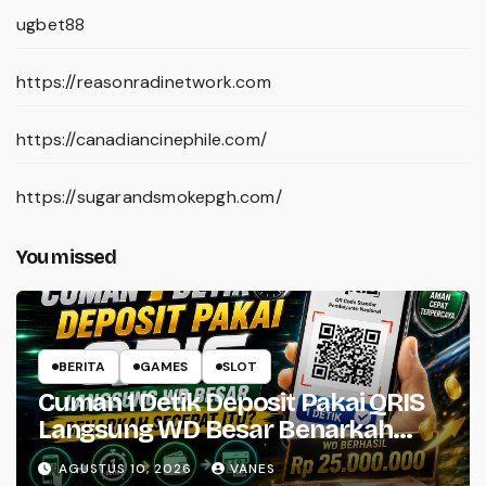
ugbet88
https://reasonradinetwork.com
https://canadiancinephile.com/
https://sugarandsmokepgh.com/
You missed
BERITA
GAMES
SLOT
Cuman 1 Detik Deposit Pakai QRIS
Langsung WD Besar Benarkah
Secepat Itu?
AGUSTUS 10, 2026
VANES