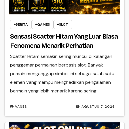
BERITA
GAMES
SLOT
Sensasi Scatter Hitam Yang Luar Biasa
Fenomena Menarik Perhatian
Scatter Hitam semakin sering muncul di kalangan
penggemar permainan berbasis slot. Banyak
pemain menganggap simbol ini sebagai salah satu
elemen yang mampu menghadirkan pengalaman
bermain yang lebih menarik karena sering
VANES
AGUSTUS 7, 2026