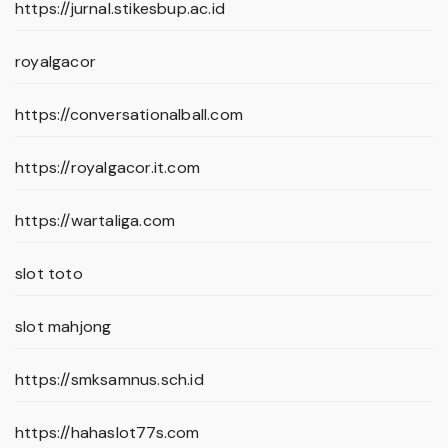
https://jurnal.stikesbup.ac.id
royalgacor
https://conversationalball.com
https://royalgacor.it.com
https://wartaliga.com
slot toto
slot mahjong
https://smksamnus.sch.id
https://hahaslot77s.com