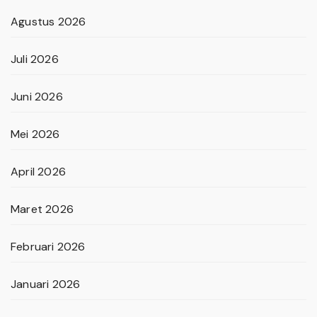
Agustus 2026
Juli 2026
Juni 2026
Mei 2026
April 2026
Maret 2026
Februari 2026
Januari 2026