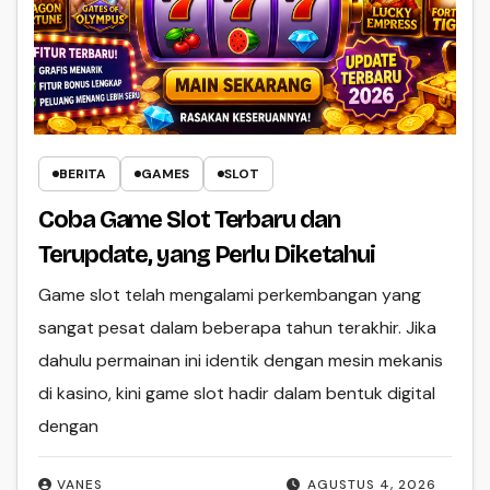
BERITA
GAMES
SLOT
Coba Game Slot Terbaru dan
Terupdate, yang Perlu Diketahui
Game slot telah mengalami perkembangan yang
sangat pesat dalam beberapa tahun terakhir. Jika
dahulu permainan ini identik dengan mesin mekanis
di kasino, kini game slot hadir dalam bentuk digital
dengan
VANES
AGUSTUS 4, 2026