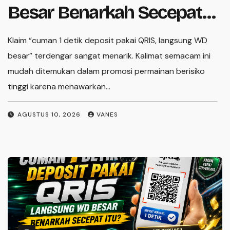
Benarkah Secepat
Kemenan
Melimpah
detik deposit pakai QRIS, langsung WD
Di balik riuh suara
r sangat menarik. Kalimat semacam ini
sabung ayam telah l
n dalam promosi permainan berisiko
tradisi masyarakat 
menawarkan…
aktivitas tersebut…
2026
VANES
AGUSTUS 10, 2026