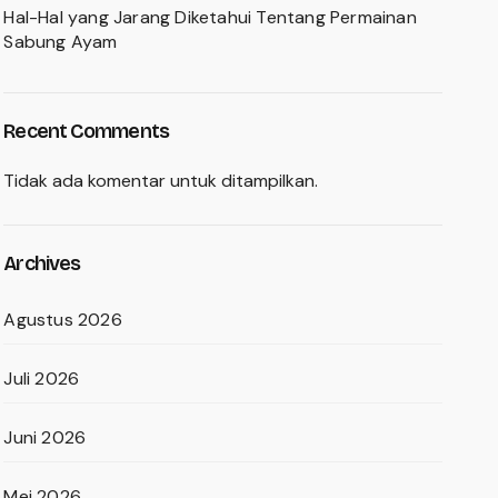
Hal-Hal yang Jarang Diketahui Tentang Permainan
Sabung Ayam
Recent Comments
Tidak ada komentar untuk ditampilkan.
Archives
Agustus 2026
Juli 2026
Juni 2026
Mei 2026