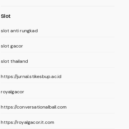
Slot
slot anti rungkad
slot gacor
slot thailand
https://jurnal.stikesbup.ac.id
royalgacor
https://conversationalball.com
https://royalgacor.it.com