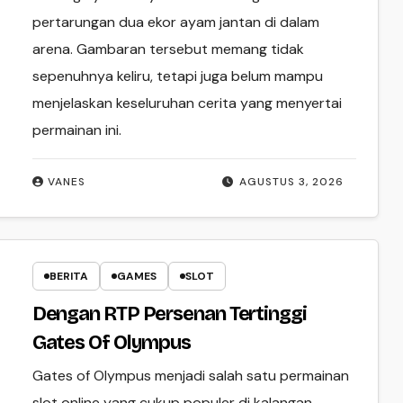
pertarungan dua ekor ayam jantan di dalam
arena. Gambaran tersebut memang tidak
sepenuhnya keliru, tetapi juga belum mampu
menjelaskan keseluruhan cerita yang menyertai
permainan ini.
VANES
AGUSTUS 3, 2026
BERITA
GAMES
SLOT
Dengan RTP Persenan Tertinggi
Gates Of Olympus
Gates of Olympus menjadi salah satu permainan
slot online yang cukup populer di kalangan