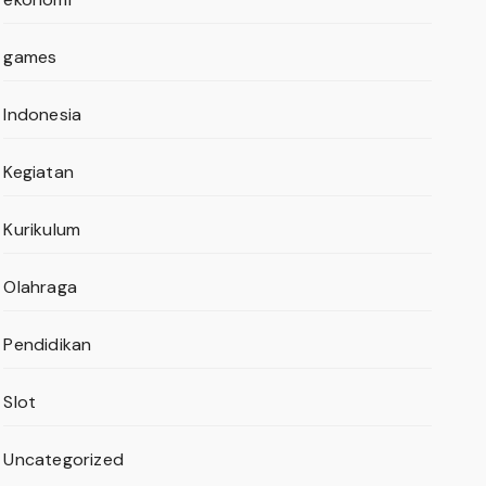
games
Indonesia
Kegiatan
Kurikulum
Olahraga
Pendidikan
Slot
Uncategorized