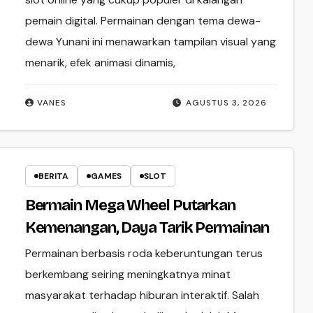
pemain digital. Permainan dengan tema dewa-
dewa Yunani ini menawarkan tampilan visual yang
menarik, efek animasi dinamis,
VANES
AGUSTUS 3, 2026
BERITA
GAMES
SLOT
Bermain Mega Wheel Putarkan
Kemenangan, Daya Tarik Permainan
Permainan berbasis roda keberuntungan terus
berkembang seiring meningkatnya minat
masyarakat terhadap hiburan interaktif. Salah