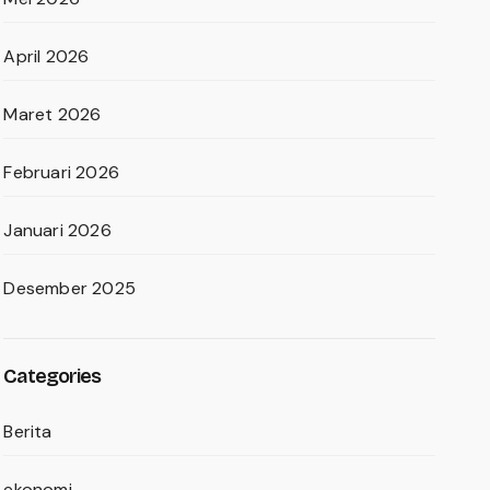
April 2026
Maret 2026
Februari 2026
Januari 2026
Desember 2025
Categories
Berita
ekonomi