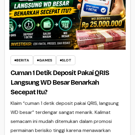
BERITA
GAMES
SLOT
Cuman 1 Detik Deposit Pakai QRIS
Langsung WD Besar Benarkah
Secepat Itu?
Klaim “cuman 1 detik deposit pakai QRIS, langsung
WD besar” terdengar sangat menarik. Kalimat
semacam ini mudah ditemukan dalam promosi
permainan berisiko tinggi karena menawarkan