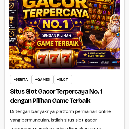
BERITA
GAMES
SLOT
Situs Slot Gacor Terpercaya No. 1
dengan Pilihan Game Terbaik
Di tengah banyaknya platform permainan online
yang bermunculan, istilah situs slot gacor
terpercaya semakin sering digunakan untuk