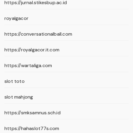
https://jurnal.stikesbup.ac.id
royalgacor
https://conversationalball.com
https://royalgacor.it.com
https://wartaliga.com
slot toto
slot mahjong
https://smksamnus.sch.id
https://hahaslot77s.com