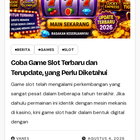
BERITA
GAMES
SLOT
Coba Game Slot Terbaru dan
Terupdate, yang Perlu Diketahui
Game slot telah mengalami perkembangan yang
sangat pesat dalam beberapa tahun terakhir. Jika
dahulu permainan ini identik dengan mesin mekanis
di kasino, kini game slot hadir dalam bentuk digital
dengan
VANES
AGUSTUS 4, 2026