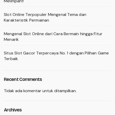
Melimpah!!
Slot Online Terpopuler Mengenal Tema dan
Karakteristik Permainan
Mengenal Slot Online dari Cara Bermain hingga Fitur
Menarik
Situs Slot Gacor Terpercaya No. 1 dengan Pilihan Game
Terbaik
Recent Comments
Tidak ada komentar untuk ditampilkan.
Archives