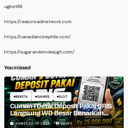
ugbet88
https://reasonradinetwork.com
https://canadiancinephile.com/
https://sugarandsmokepgh.com/
You missed
BERITA
GAMES
SLOT
Cuman 1 Detik Deposit Pakai QRIS
Langsung WD Besar Benarkah
Secepat Itu?
AGUSTUS 10, 2026
VANES