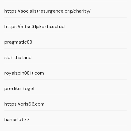
https://socialistresurgence.org/charity/
https://mtsn31jakarta.sch.id
pragmatic88
slot thailand
royalspin88.it.com
prediksi togel
https://qris66.com
hahaslot77