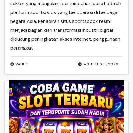
sektor yang mengalami pertumbuhan pesat adalah
platform sportsbook yang beroperasi di berbagai
negara Asia. Kehadiran situs sportsbook resmi
menjadi bagian dari transformasi industri digital,
didukung peningkatan akses internet, penggunaan
perangkat
VANES
AGUSTUS 5, 2026