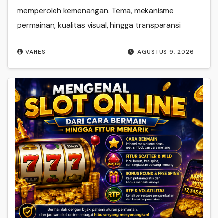
memperoleh kemenangan. Tema, mekanisme
permainan, kualitas visual, hingga transparansi
VANES
AGUSTUS 9, 2026