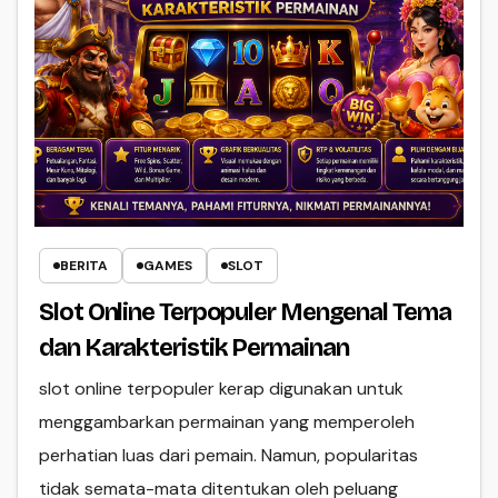
BERITA
GAMES
SLOT
Slot Online Terpopuler Mengenal Tema
dan Karakteristik Permainan
slot online terpopuler kerap digunakan untuk
menggambarkan permainan yang memperoleh
perhatian luas dari pemain. Namun, popularitas
tidak semata-mata ditentukan oleh peluang