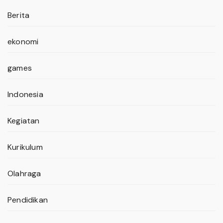
Berita
ekonomi
games
Indonesia
Kegiatan
Kurikulum
Olahraga
Pendidikan