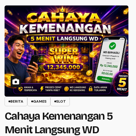
GAMES
SLOT
BERITA
G
ya Kemenangan 5
Situs 
t Langsung WD
Terbes