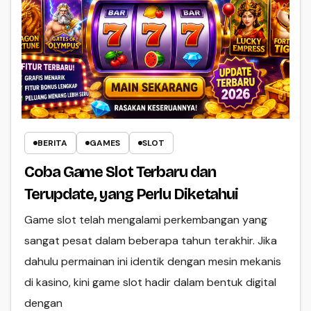
BERITA
GAMES
SLOT
Coba Game Slot Terbaru dan
Terupdate, yang Perlu Diketahui
Game slot telah mengalami perkembangan yang
sangat pesat dalam beberapa tahun terakhir. Jika
dahulu permainan ini identik dengan mesin mekanis
di kasino, kini game slot hadir dalam bentuk digital
dengan