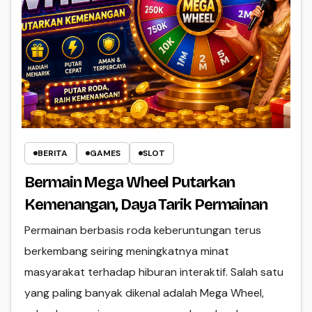
BERITA
GAMES
SLOT
Bermain Mega Wheel Putarkan
Kemenangan, Daya Tarik Permainan
Permainan berbasis roda keberuntungan terus
berkembang seiring meningkatnya minat
masyarakat terhadap hiburan interaktif. Salah satu
yang paling banyak dikenal adalah Mega Wheel,