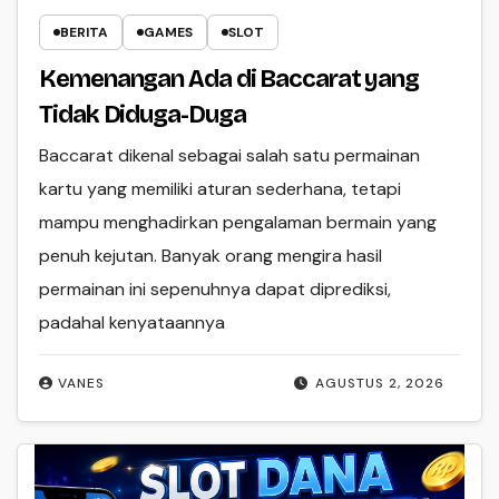
BERITA
GAMES
SLOT
Kemenangan Ada di Baccarat yang
Tidak Diduga-Duga
Baccarat dikenal sebagai salah satu permainan
kartu yang memiliki aturan sederhana, tetapi
mampu menghadirkan pengalaman bermain yang
penuh kejutan. Banyak orang mengira hasil
permainan ini sepenuhnya dapat diprediksi,
padahal kenyataannya
VANES
AGUSTUS 2, 2026