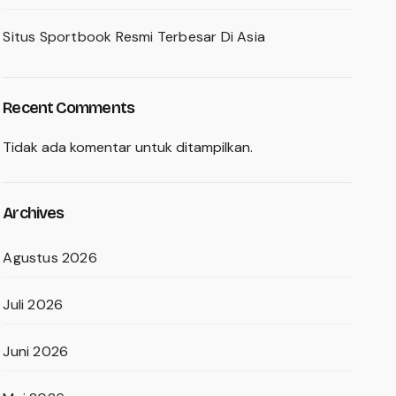
Situs Sportbook Resmi Terbesar Di Asia
Recent Comments
Tidak ada komentar untuk ditampilkan.
Archives
Agustus 2026
Juli 2026
Juni 2026