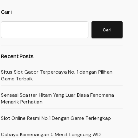
Cari
Cari
Recent Posts
Situs Slot Gacor Terpercaya No. 1 dengan Pilihan
Game Terbaik
Sensasi Scatter Hitam Yang Luar Biasa Fenomena
Menarik Perhatian
Slot Online Resmi No.1 Dengan Game Terlengkap
Cahaya Kemenangan 5 Menit Langsung WD