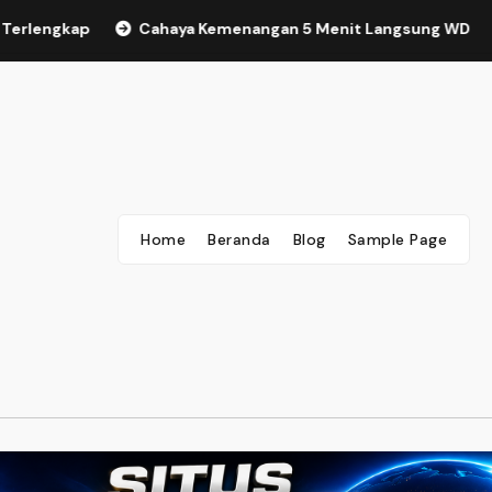
Cahaya Kemenangan 5 Menit Langsung WD
Situs Spor
Home
Beranda
Blog
Sample Page