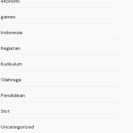
ekonomi
games
Indonesia
Kegiatan
Kurikulum
Olahraga
Pendidikan
Slot
Uncategorized