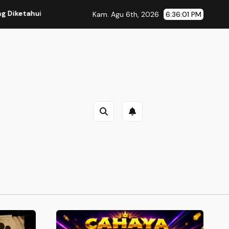
Tentang Permainan Sabung Ayam
Cahaya Kemenangan 5 M
Kam. Agu 6th, 2026
6:36:03 PM
BERITA
GAMES
SLOT