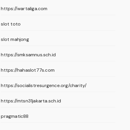
https://wartaliga.com
slot toto
slot mahjong
https://smksamnus.sch.id
https://hahaslot77s.com
https://socialistresurgence.org/charity/
https://mtsn31jakarta.sch.id
pragmatic88