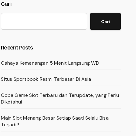
Cari
Cari
Recent Posts
Cahaya Kemenangan 5 Menit Langsung WD
Situs Sportbook Resmi Terbesar Di Asia
Coba Game Slot Terbaru dan Terupdate, yang Perlu
Diketahui
Main Slot Menang Besar Setiap Saat! Selalu Bisa
Terjadi?