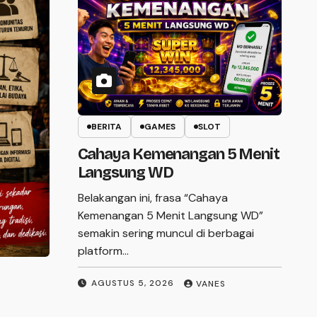
Situs Sportbook
Resmi Terbesar Di
Asia
sektor yang mengalami pertumbuhan
BERITA
GAMES
SLOT
pesat adalah platform sportsbook yang
Cahaya Kemenangan 5 Menit
beroperasi di berbagai negara Asia.
Langsung WD
Kehadiran situs sportsbook resmi menjadi
Belakangan ini, frasa “Cahaya
bagian dari transformasi industri digital,
Kemenangan 5 Menit Langsung WD”
didukung…
semakin sering muncul di berbagai
platform…
AGUSTUS 5, 2026
VANES
AGUSTUS 5, 2026
VANES