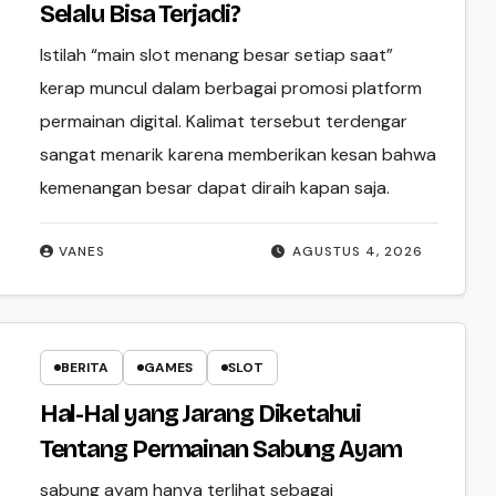
Selalu Bisa Terjadi?
Istilah “main slot menang besar setiap saat”
kerap muncul dalam berbagai promosi platform
permainan digital. Kalimat tersebut terdengar
sangat menarik karena memberikan kesan bahwa
kemenangan besar dapat diraih kapan saja.
VANES
AGUSTUS 4, 2026
BERITA
GAMES
SLOT
Hal-Hal yang Jarang Diketahui
Tentang Permainan Sabung Ayam
sabung ayam hanya terlihat sebagai