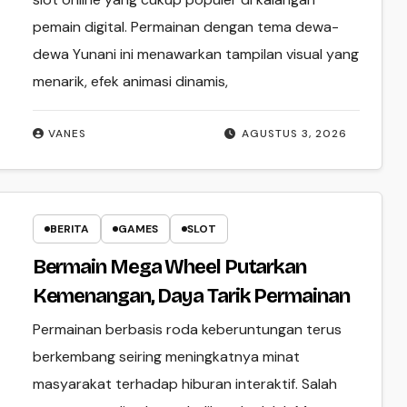
pemain digital. Permainan dengan tema dewa-
dewa Yunani ini menawarkan tampilan visual yang
menarik, efek animasi dinamis,
VANES
AGUSTUS 3, 2026
BERITA
GAMES
SLOT
Bermain Mega Wheel Putarkan
Kemenangan, Daya Tarik Permainan
Permainan berbasis roda keberuntungan terus
berkembang seiring meningkatnya minat
masyarakat terhadap hiburan interaktif. Salah