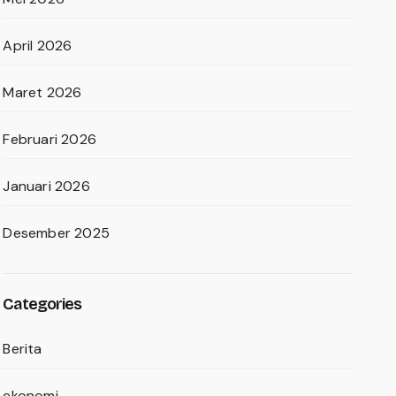
April 2026
Maret 2026
Februari 2026
Januari 2026
Desember 2025
Categories
Berita
ekonomi