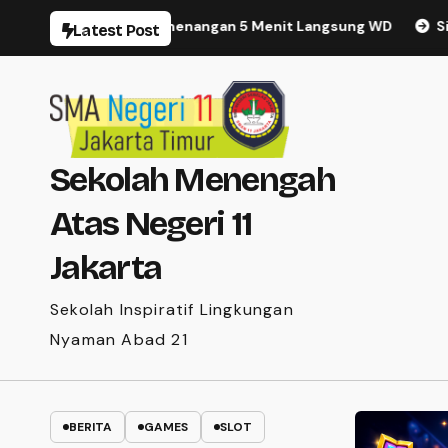
Skip
haya Kemenangan 5 Menit Langsung WD
Situs Sportbook 
Latest Post
to
content
Sekolah Menengah
Atas Negeri 11
Jakarta
Sekolah Inspiratif Lingkungan
Nyaman Abad 21
BERITA
GAMES
SLOT