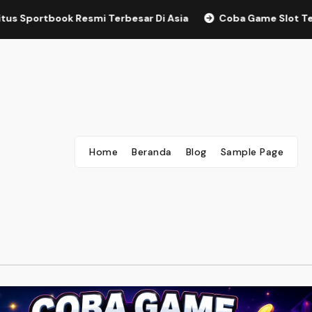
Resmi Terbesar Di Asia
Coba Game Slot Terbaru dan Terup
Home
Beranda
Blog
Sample Page