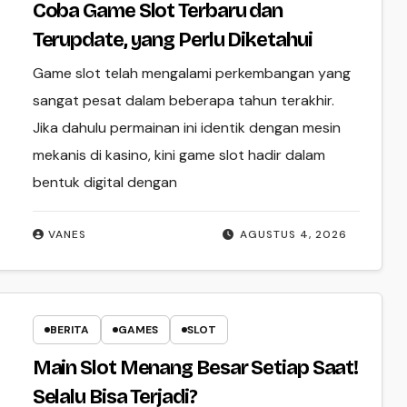
Coba Game Slot Terbaru dan
Terupdate, yang Perlu Diketahui
Game slot telah mengalami perkembangan yang
sangat pesat dalam beberapa tahun terakhir.
Jika dahulu permainan ini identik dengan mesin
mekanis di kasino, kini game slot hadir dalam
bentuk digital dengan
VANES
AGUSTUS 4, 2026
BERITA
GAMES
SLOT
Main Slot Menang Besar Setiap Saat!
Selalu Bisa Terjadi?