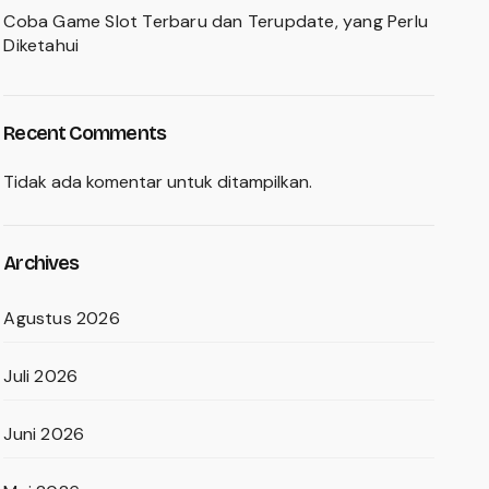
Coba Game Slot Terbaru dan Terupdate, yang Perlu
Diketahui
Recent Comments
Tidak ada komentar untuk ditampilkan.
Archives
Agustus 2026
Juli 2026
Juni 2026