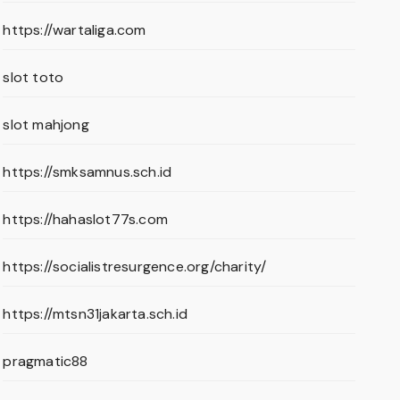
https://wartaliga.com
slot toto
slot mahjong
https://smksamnus.sch.id
https://hahaslot77s.com
https://socialistresurgence.org/charity/
https://mtsn31jakarta.sch.id
pragmatic88