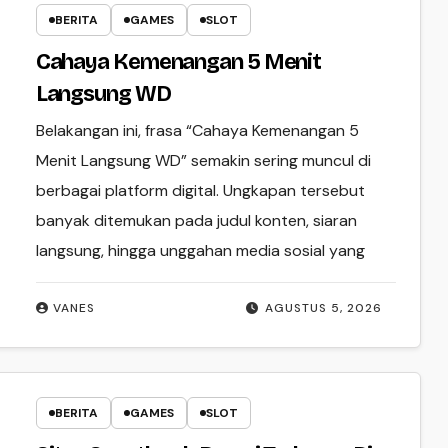
BERITA
GAMES
SLOT
Cahaya Kemenangan 5 Menit
Langsung WD
Belakangan ini, frasa “Cahaya Kemenangan 5
Menit Langsung WD” semakin sering muncul di
berbagai platform digital. Ungkapan tersebut
banyak ditemukan pada judul konten, siaran
langsung, hingga unggahan media sosial yang
VANES
AGUSTUS 5, 2026
BERITA
GAMES
SLOT