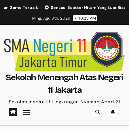
Skip
Sensasi Scatter Hitam Yang Luar Biasa Fenomena Menarik Per
to
Ming. Agu 9th, 2026
7:46:30 AM
content
Sekolah Menengah Atas Negeri
11 Jakarta
Sekolah Inspiratif Lingkungan Nyaman Abad 21