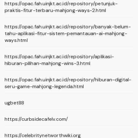
https://opac.fah.uinjkt.ac.id/repository/petunjuk-
praktis-fitur-terbaru-mahjong-ways-2.html
https://opac.fah.uinjkt.ac.id/repository/banyak-belum-
tahu-aplikasi-fitur-sistem-pemantauan-ai-mahjong-
ways.html
https://opac.fah.uinjkt.ac.id/repository/aplikasi-
hiburan-pilihan-mahjong-wins-3.html
https://opac.fah.uinjkt.ac.id/repository/hiburan-digital-
seru-game-mahjong-legenda.html
ugbet88
https://curbsidecafelv.com/
https://celebritynetworthwiki.org