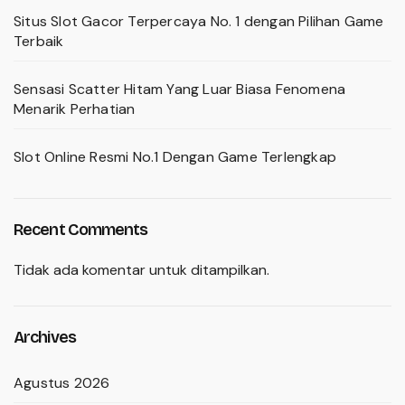
Situs Slot Gacor Terpercaya No. 1 dengan Pilihan Game
Terbaik
Sensasi Scatter Hitam Yang Luar Biasa Fenomena
Menarik Perhatian
Slot Online Resmi No.1 Dengan Game Terlengkap
Recent Comments
Tidak ada komentar untuk ditampilkan.
Archives
Agustus 2026