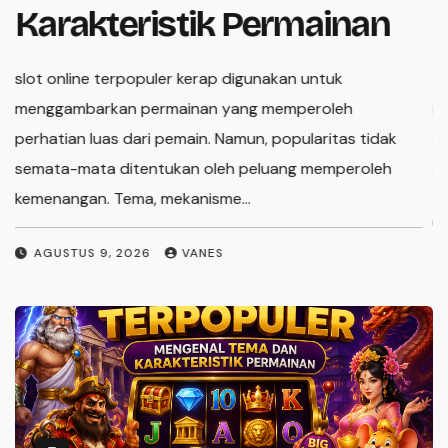
Karakteristik Permainan
slot online terpopuler kerap digunakan untuk
S
menggambarkan permainan yang memperoleh
me
perhatian luas dari pemain. Namun, popularitas tidak
di
semata-mata ditentukan oleh peluang memperoleh
si
kemenangan. Tema, mekanisme…
AGUSTUS 9, 2026
VANES