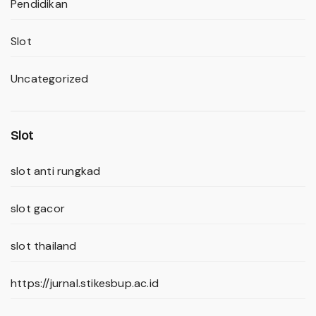
Pendidikan
Slot
Uncategorized
Slot
slot anti rungkad
slot gacor
slot thailand
https://jurnal.stikesbup.ac.id