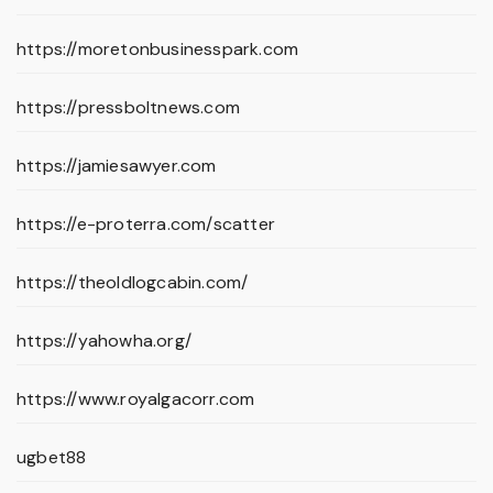
https://moretonbusinesspark.com
https://pressboltnews.com
https://jamiesawyer.com
https://e-proterra.com/scatter
https://theoldlogcabin.com/
https://yahowha.org/
https://www.royalgacorr.com
ugbet88