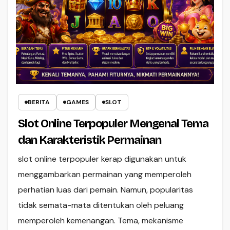
BERITA
GAMES
SLOT
Slot Online Terpopuler Mengenal Tema
dan Karakteristik Permainan
slot online terpopuler kerap digunakan untuk
menggambarkan permainan yang memperoleh
perhatian luas dari pemain. Namun, popularitas
tidak semata-mata ditentukan oleh peluang
memperoleh kemenangan. Tema, mekanisme