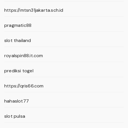
https://mtsn31jakarta.sch.id
pragmatic88
slot thailand
royalspin88.it.com
prediksi togel
https://qris66.com
hahaslot77
slot pulsa