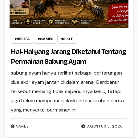
BERITA
GAMES
SLOT
Hal-Hal yang Jarang Diketahui Tentang
Permainan Sabung Ayam
sabung ayam hanya terlihat sebagai pertarungan
dua ekor ayam jantan di dalam arena. Gambaran
tersebut memang tidak sepenuhnya keliru, tetapi
juga belum mampu menjelaskan keseluruhan cerita
yang menyertai permainan ini.
VANES
AGUSTUS 3, 2026