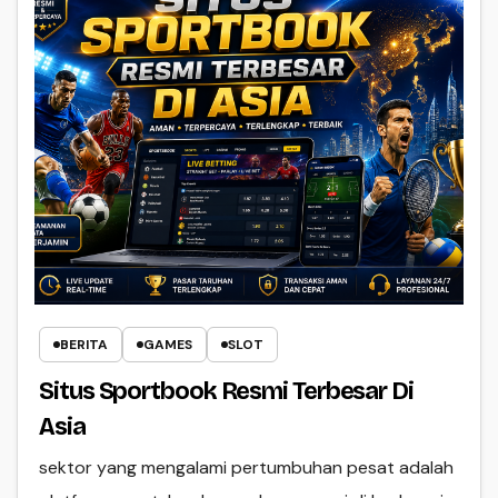
BERITA
GAMES
SLOT
Situs Sportbook Resmi Terbesar Di
Asia
sektor yang mengalami pertumbuhan pesat adalah