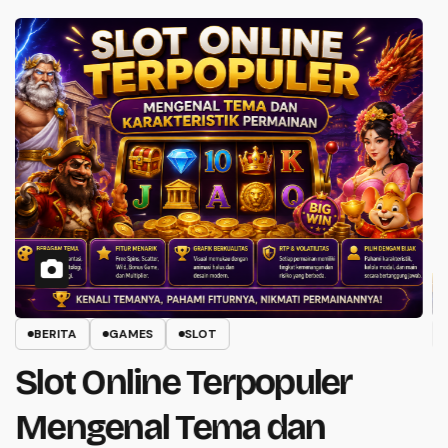
BERITA
GAMES
SLOT
Slot Online Terpopuler
Mengenal Tema dan