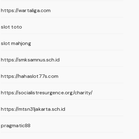
https://wartaliga.com
slot toto
slot mahjong
https://smksamnus.sch.id
https://hahaslot77s.com
https://socialistresurgence.org/charity/
https://mtsn31jakarta.sch.id
pragmatic88