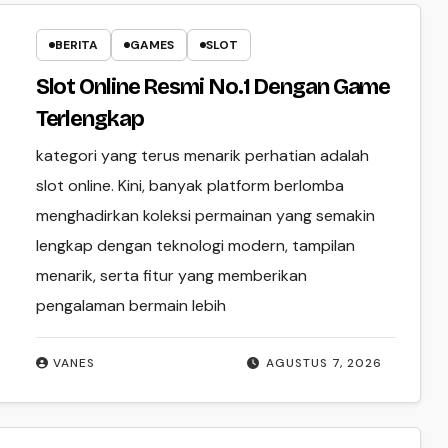
BERITA
GAMES
SLOT
Slot Online Resmi No.1 Dengan Game
Terlengkap
kategori yang terus menarik perhatian adalah
slot online. Kini, banyak platform berlomba
menghadirkan koleksi permainan yang semakin
lengkap dengan teknologi modern, tampilan
menarik, serta fitur yang memberikan
pengalaman bermain lebih
VANES
AGUSTUS 7, 2026