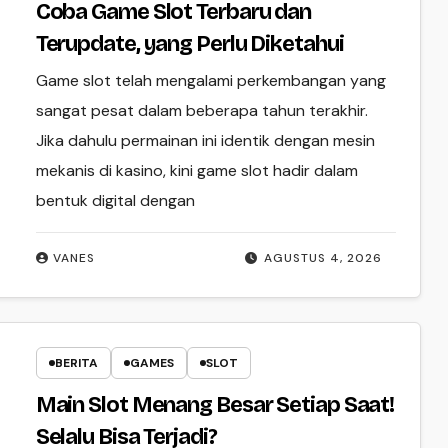
Coba Game Slot Terbaru dan
Terupdate, yang Perlu Diketahui
Game slot telah mengalami perkembangan yang
sangat pesat dalam beberapa tahun terakhir.
Jika dahulu permainan ini identik dengan mesin
mekanis di kasino, kini game slot hadir dalam
bentuk digital dengan
VANES
AGUSTUS 4, 2026
BERITA
GAMES
SLOT
Main Slot Menang Besar Setiap Saat!
Selalu Bisa Terjadi?