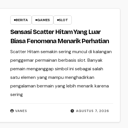
BERITA
GAMES
SLOT
Sensasi Scatter Hitam Yang Luar
Biasa Fenomena Menarik Perhatian
Scatter Hitam semakin sering muncul di kalangan
penggemar permainan berbasis slot. Banyak
pemain menganggap simbol ini sebagai salah
satu elemen yang mampu menghadirkan
pengalaman bermain yang lebih menarik karena
sering
VANES
AGUSTUS 7, 2026