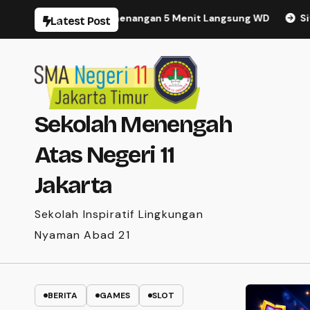
Skip
haya Kemenangan 5 Menit Langsung WD
Situs Sportbook 
Latest Post
to
content
Sekolah Menengah
Atas Negeri 11
Jakarta
Sekolah Inspiratif Lingkungan
Nyaman Abad 21
BERITA
GAMES
SLOT