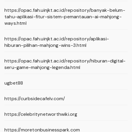
https://opac.fah.uinjkt.ac.id/repository/banyak-belum-
tahu-aplikasi-fitur-sistem-pemantauan-ai-mahjong-
ways.html
https://opac.fah.uinjkt.ac.id/repository/aplikasi-
hiburan-pilihan-mahjong-wins-3.html
https://opac.fah.uinjkt.ac.id/repository/hiburan-digital-
seru-game-mahjong-legenda.html
ugbet88
https://curbsidecafelv.com/
https://celebritynetworthwiki.org
https://moretonbusinesspark.com