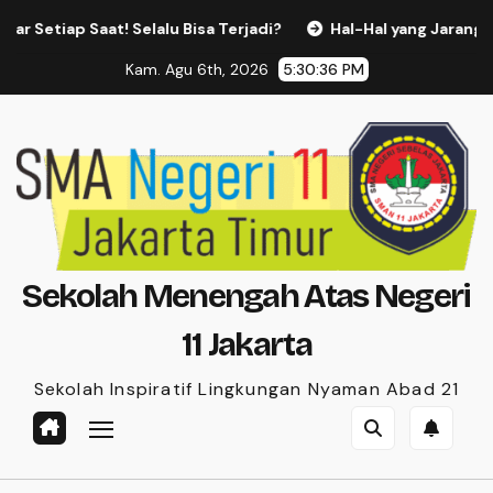
Skip
 Bisa Terjadi?
Hal-Hal yang Jarang Diketahui Tentang Pe
to
Kam. Agu 6th, 2026
5:30:38 PM
content
Sekolah Menengah Atas Negeri
11 Jakarta
Sekolah Inspiratif Lingkungan Nyaman Abad 21