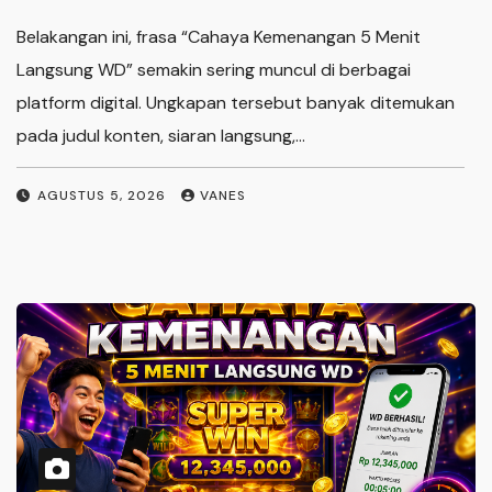
 ini, frasa “Cahaya Kemenangan 5 Menit
sektor yang m
WD” semakin sering muncul di berbagai
platform spor
igital. Ungkapan tersebut banyak ditemukan
negara Asia. K
 konten, siaran langsung,…
bagian dari tra
 5, 2026
VANES
AGUSTUS 5, 