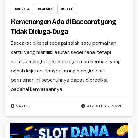
BERITA
GAMES
SLOT
Kemenangan Ada di Baccarat yang
Tidak Diduga-Duga
Baccarat dikenal sebagai salah satu permainan
kartu yang memiliki aturan sederhana, tetapi
mampu menghadirkan pengalaman bermain yang
penuh kejutan. Banyak orang mengira hasil
permainan ini sepenuhnya dapat diprediksi,
padahal kenyataannya
VANES
AGUSTUS 2, 2026