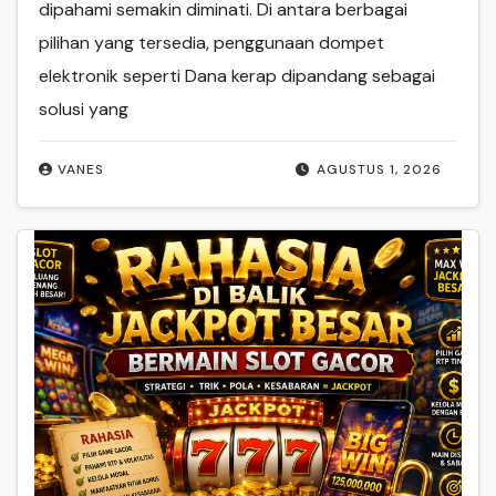
dipahami semakin diminati. Di antara berbagai
pilihan yang tersedia, penggunaan dompet
elektronik seperti Dana kerap dipandang sebagai
solusi yang
VANES
AGUSTUS 1, 2026