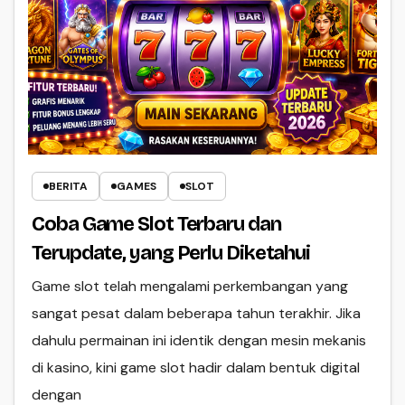
BERITA
GAMES
SLOT
Coba Game Slot Terbaru dan
Terupdate, yang Perlu Diketahui
Game slot telah mengalami perkembangan yang
sangat pesat dalam beberapa tahun terakhir. Jika
dahulu permainan ini identik dengan mesin mekanis
di kasino, kini game slot hadir dalam bentuk digital
dengan