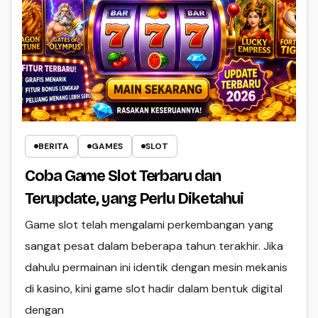
BERITA
GAMES
SLOT
Coba Game Slot Terbaru dan
Terupdate, yang Perlu Diketahui
Game slot telah mengalami perkembangan yang
sangat pesat dalam beberapa tahun terakhir. Jika
dahulu permainan ini identik dengan mesin mekanis
di kasino, kini game slot hadir dalam bentuk digital
dengan