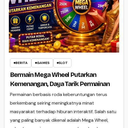
BERITA
GAMES
SLOT
Bermain Mega Wheel Putarkan
Kemenangan, Daya Tarik Permainan
Permainan berbasis roda keberuntungan terus
berkembang seiring meningkatnya minat
masyarakat terhadap hiburan interaktif. Salah satu
yang paling banyak dikenal adalah Mega Wheel,