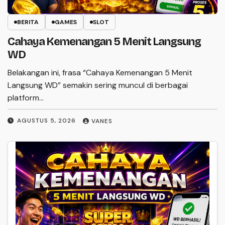
BERITA
GAMES
SLOT
Cahaya Kemenangan 5 Menit Langsung
WD
Belakangan ini, frasa “Cahaya Kemenangan 5 Menit
Langsung WD” semakin sering muncul di berbagai
platform…
AGUSTUS 5, 2026
VANES