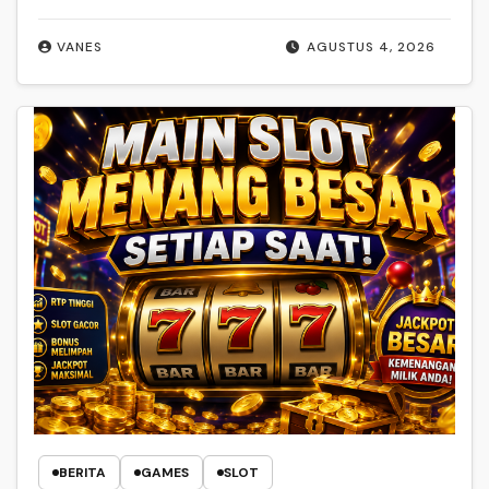
VANES
AGUSTUS 4, 2026
BERITA
GAMES
SLOT