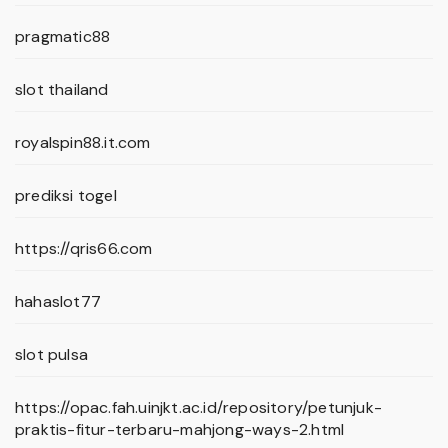
pragmatic88
slot thailand
royalspin88.it.com
prediksi togel
https://qris66.com
hahaslot77
slot pulsa
https://opac.fah.uinjkt.ac.id/repository/petunjuk-
praktis-fitur-terbaru-mahjong-ways-2.html