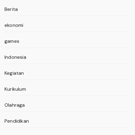
Berita
ekonomi
games
Indonesia
Kegiatan
Kurikulum
Olahraga
Pendidikan