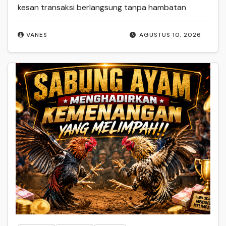
kesan transaksi berlangsung tanpa hambatan
VANES
AGUSTUS 10, 2026