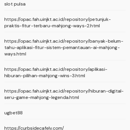
slot pulsa
https://opac.fah.uinjkt.ac.id/repository/petunjuk-
praktis-fitur-terbaru-mahjong-ways-2.html
https://opac.fah.uinjkt.ac.id/repository/banyak-belum-
tahu-aplikasi-fitur-sistem-pemantauan-ai-mahjong-
ways.html
https://opac.fah.uinjkt.ac.id/repository/aplikasi-
hiburan-pilihan-mahjong-wins-3.html
https://opac.fah.uinjkt.ac.id/repository/hiburan-digital-
seru-game-mahjong-legenda.html
ugbet88
https://curbsidecafelv.com/