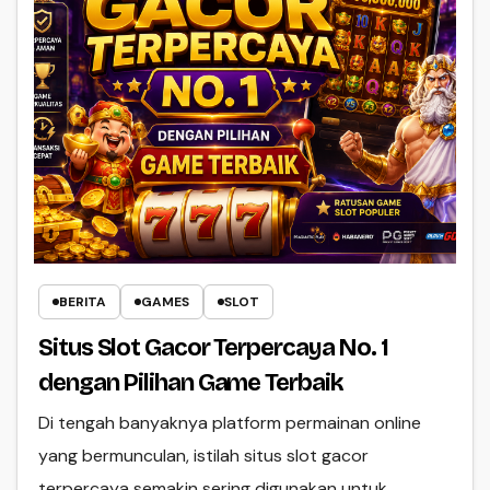
BERITA
GAMES
SLOT
Situs Slot Gacor Terpercaya No. 1
dengan Pilihan Game Terbaik
Di tengah banyaknya platform permainan online
yang bermunculan, istilah situs slot gacor
terpercaya semakin sering digunakan untuk