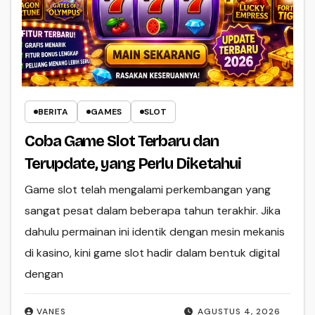
BERITA
GAMES
SLOT
Coba Game Slot Terbaru dan
Terupdate, yang Perlu Diketahui
Game slot telah mengalami perkembangan yang
sangat pesat dalam beberapa tahun terakhir. Jika
dahulu permainan ini identik dengan mesin mekanis
di kasino, kini game slot hadir dalam bentuk digital
dengan
VANES
AGUSTUS 4, 2026