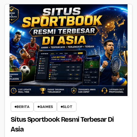
BERITA
GAMES
SLOT
Situs Sportbook Resmi Terbesar Di
Asia