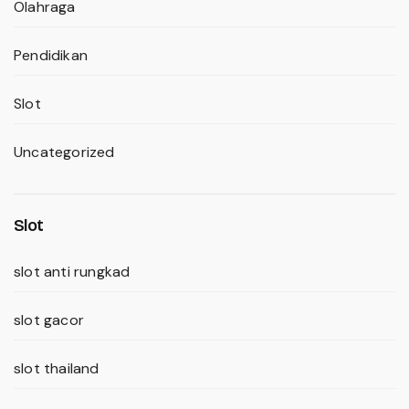
Olahraga
Pendidikan
Slot
Uncategorized
Slot
slot anti rungkad
slot gacor
slot thailand