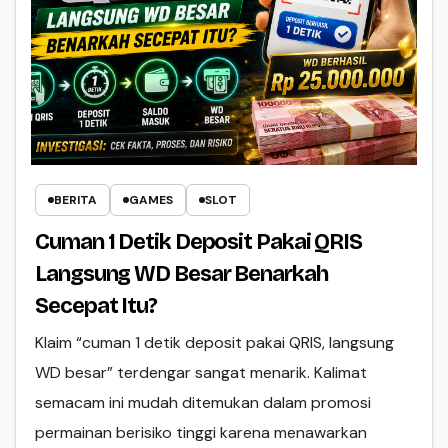
BERITA
GAMES
SLOT
Cuman 1 Detik Deposit Pakai QRIS
Langsung WD Besar Benarkah
Secepat Itu?
Klaim “cuman 1 detik deposit pakai QRIS, langsung
WD besar” terdengar sangat menarik. Kalimat
semacam ini mudah ditemukan dalam promosi
permainan berisiko tinggi karena menawarkan