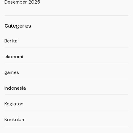
Desember 2025
Categories
Berita
ekonomi
games
Indonesia
Kegiatan
Kurikulum