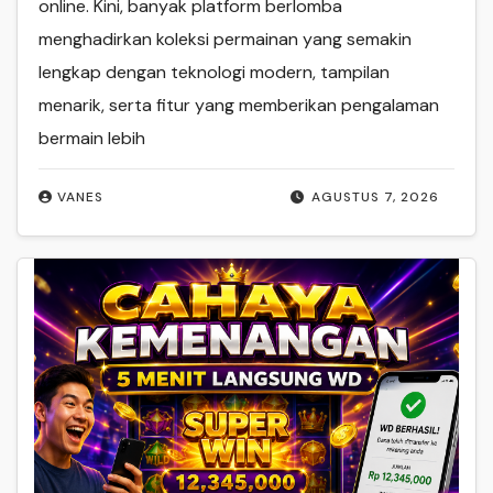
online. Kini, banyak platform berlomba
menghadirkan koleksi permainan yang semakin
lengkap dengan teknologi modern, tampilan
menarik, serta fitur yang memberikan pengalaman
bermain lebih
VANES
AGUSTUS 7, 2026