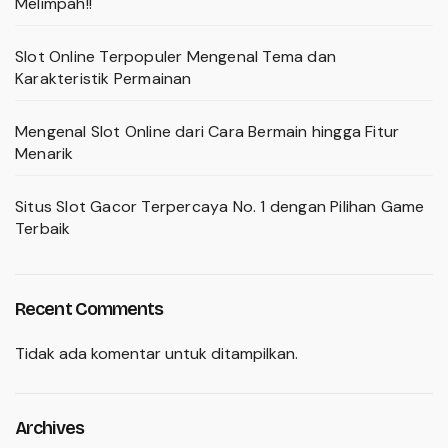
Melimpah!!
Slot Online Terpopuler Mengenal Tema dan
Karakteristik Permainan
Mengenal Slot Online dari Cara Bermain hingga Fitur
Menarik
Situs Slot Gacor Terpercaya No. 1 dengan Pilihan Game
Terbaik
Recent Comments
Tidak ada komentar untuk ditampilkan.
Archives