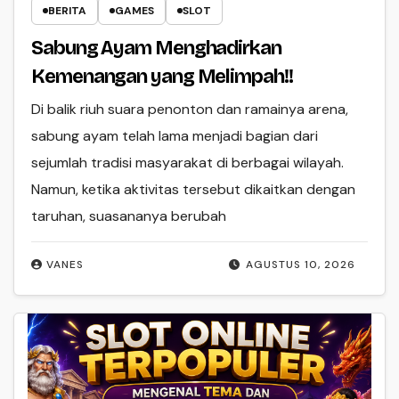
BERITA
GAMES
SLOT
Sabung Ayam Menghadirkan
Kemenangan yang Melimpah!!
Di balik riuh suara penonton dan ramainya arena,
sabung ayam telah lama menjadi bagian dari
sejumlah tradisi masyarakat di berbagai wilayah.
Namun, ketika aktivitas tersebut dikaitkan dengan
taruhan, suasananya berubah
VANES
AGUSTUS 10, 2026