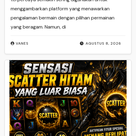
menggambarkan platform yang menawarkan
pengalaman bermain dengan pilihan permainan
yang beragam. Namun, di
VANES
AGUSTUS 8, 2026