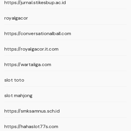
https://jurnal.stikesbup.ac.id
royalgacor
https://conversationalball.com
https://royalgacor.it.com
https://wartaliga.com
slot toto
slot mahjong
https://smksamnus.sch.id
https://hahaslot77s.com