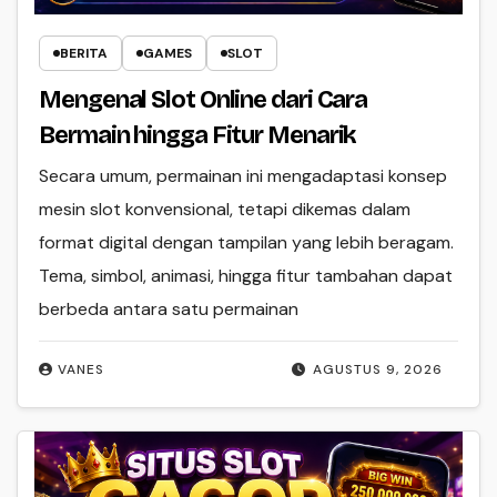
BERITA
GAMES
SLOT
Mengenal Slot Online dari Cara
Bermain hingga Fitur Menarik
Secara umum, permainan ini mengadaptasi konsep
mesin slot konvensional, tetapi dikemas dalam
format digital dengan tampilan yang lebih beragam.
Tema, simbol, animasi, hingga fitur tambahan dapat
berbeda antara satu permainan
VANES
AGUSTUS 9, 2026