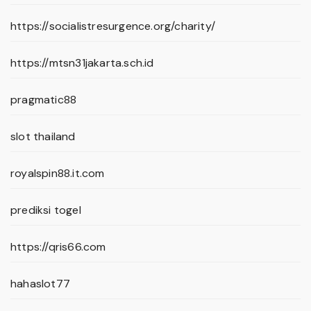
https://socialistresurgence.org/charity/
https://mtsn31jakarta.sch.id
pragmatic88
slot thailand
royalspin88.it.com
prediksi togel
https://qris66.com
hahaslot77