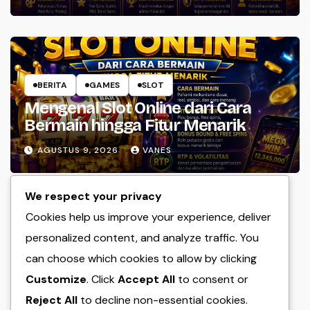
BERITA
GAMES
SLOT
Mengenal Slot Online dari Cara
Bermain hingga Fitur Menarik
AGUSTUS 9, 2026
VANES
We respect your privacy
Cookies help us improve your experience, deliver
personalized content, and analyze traffic. You
can choose which cookies to allow by clicking
Customize
. Click
Accept All
to consent or
Reject All
to decline non-essential cookies.