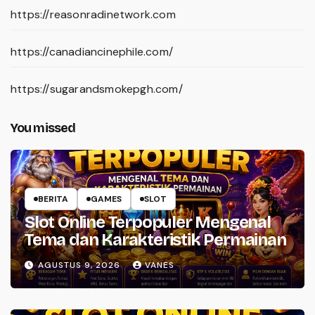
https://reasonradinetwork.com
https://canadiancinephile.com/
https://sugarandsmokepgh.com/
You missed
BERITA
GAMES
SLOT
Slot Online Terpopuler Mengenal
Tema dan Karakteristik Permainan
AGUSTUS 9, 2026
VANES