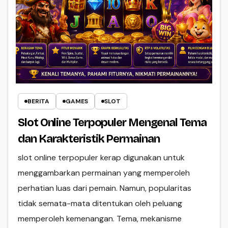
BERITA
GAMES
SLOT
Slot Online Terpopuler Mengenal Tema
dan Karakteristik Permainan
slot online terpopuler kerap digunakan untuk
menggambarkan permainan yang memperoleh
perhatian luas dari pemain. Namun, popularitas
tidak semata-mata ditentukan oleh peluang
memperoleh kemenangan. Tema, mekanisme