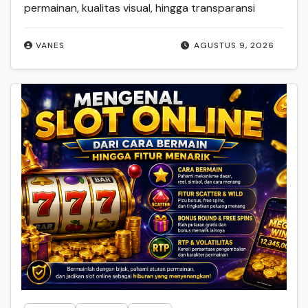
permainan, kualitas visual, hingga transparansi
VANES
AGUSTUS 9, 2026