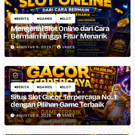
BERITA
GAMES
SLOT
Mengenal Slot Online dari Cara
Bermain hingga Fitur Menarik
AGUSTUS 9, 2026
VANES
BERITA
GAMES
SLOT
Situs Slot Gacor Terpercaya No. 1
dengan Pilihan Game Terbaik
AGUSTUS 8, 2026
VANES