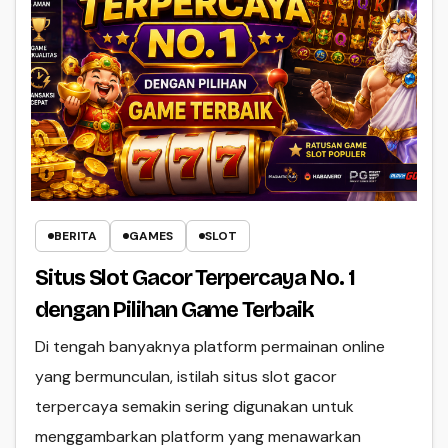
BERITA
GAMES
SLOT
Situs Slot Gacor Terpercaya No. 1
dengan Pilihan Game Terbaik
Di tengah banyaknya platform permainan online
yang bermunculan, istilah situs slot gacor
terpercaya semakin sering digunakan untuk
menggambarkan platform yang menawarkan