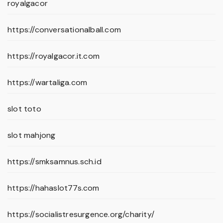
royalgacor
https://conversationalball.com
https://royalgacor.it.com
https://wartaliga.com
slot toto
slot mahjong
https://smksamnus.sch.id
https://hahaslot77s.com
https://socialistresurgence.org/charity/