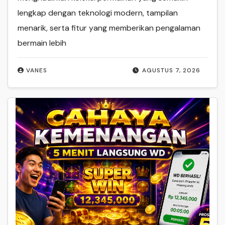
lengkap dengan teknologi modern, tampilan
menarik, serta fitur yang memberikan pengalaman
bermain lebih
VANES
AGUSTUS 7, 2026