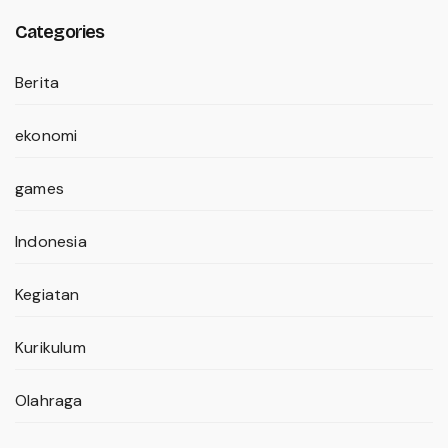
Categories
Berita
ekonomi
games
Indonesia
Kegiatan
Kurikulum
Olahraga