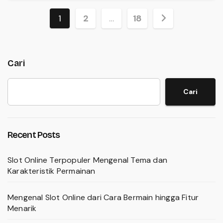
Paginasi
1
2
…
18
pos
Cari
Cari
Recent Posts
Slot Online Terpopuler Mengenal Tema dan
Karakteristik Permainan
Mengenal Slot Online dari Cara Bermain hingga Fitur
Menarik