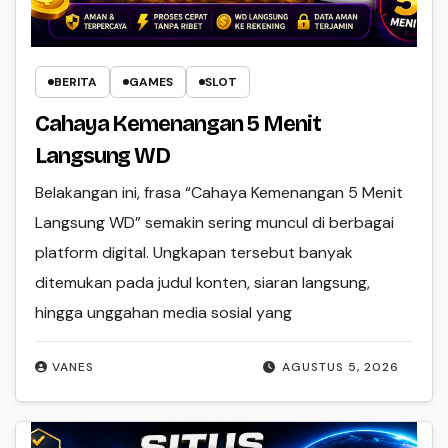
BERITA
GAMES
SLOT
Cahaya Kemenangan 5 Menit
Langsung WD
Belakangan ini, frasa “Cahaya Kemenangan 5 Menit
Langsung WD” semakin sering muncul di berbagai
platform digital. Ungkapan tersebut banyak
ditemukan pada judul konten, siaran langsung,
hingga unggahan media sosial yang
VANES
AGUSTUS 5, 2026