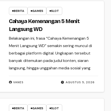
BERITA
GAMES
SLOT
Cahaya Kemenangan 5 Menit
Langsung WD
Belakangan ini, frasa “Cahaya Kemenangan 5
Menit Langsung WD” semakin sering muncul di
berbagai platform digital. Ungkapan tersebut
banyak ditemukan pada judul konten, siaran
langsung, hingga unggahan media sosial yang
VANES
AGUSTUS 5, 2026
BERITA
GAMES
SLOT