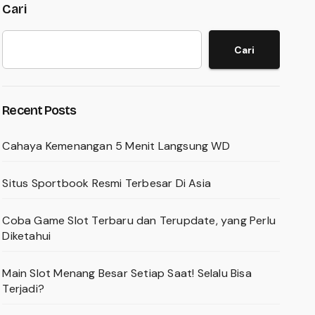
Cari
Cari
Recent Posts
Cahaya Kemenangan 5 Menit Langsung WD
Situs Sportbook Resmi Terbesar Di Asia
Coba Game Slot Terbaru dan Terupdate, yang Perlu
Diketahui
Main Slot Menang Besar Setiap Saat! Selalu Bisa
Terjadi?