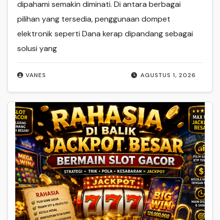
dipahami semakin diminati. Di antara berbagai
pilihan yang tersedia, penggunaan dompet
elektronik seperti Dana kerap dipandang sebagai
solusi yang
VANES
AGUSTUS 1, 2026