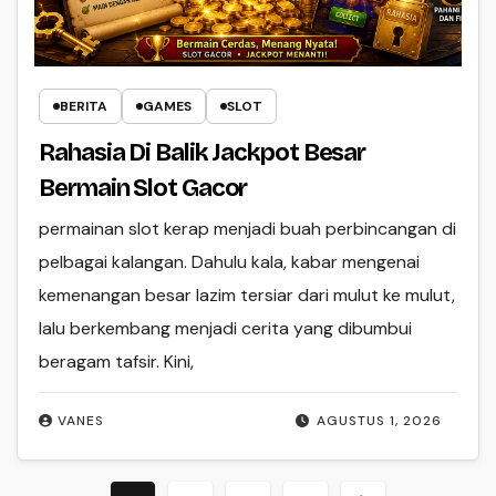
BERITA
GAMES
SLOT
Rahasia Di Balik Jackpot Besar
Bermain Slot Gacor
permainan slot kerap menjadi buah perbincangan di
pelbagai kalangan. Dahulu kala, kabar mengenai
kemenangan besar lazim tersiar dari mulut ke mulut,
lalu berkembang menjadi cerita yang dibumbui
beragam tafsir. Kini,
VANES
AGUSTUS 1, 2026