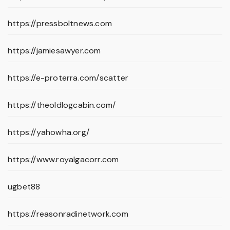
https://pressboltnews.com
https://jamiesawyer.com
https://e-proterra.com/scatter
https://theoldlogcabin.com/
https://yahowha.org/
https://www.royalgacorr.com
ugbet88
https://reasonradinetwork.com