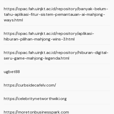
https://opac.fah.uinjkt.ac.id/repository/banyak-belum-
tahu-aplikasi-fitur-sistem-pemantauan-ai-mahjong-
ways.html
https://opac.fah.uinjkt.ac.id/repository/aplikasi-
hiburan-pilihan-mahjong-wins-3.html
https://opac.fah.uinjkt.ac.id/repository/hiburan-digital-
seru-game-mahjong-legenda.html
ugbet88
https://curbsidecafelv.com/
https://celebritynetworthwiki.org
https://moretonbusinesspark.com