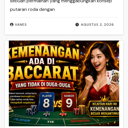
sebuah permainan yang menggabungkan konsep
putaran roda dengan
VANES
AGUSTUS 2, 2026