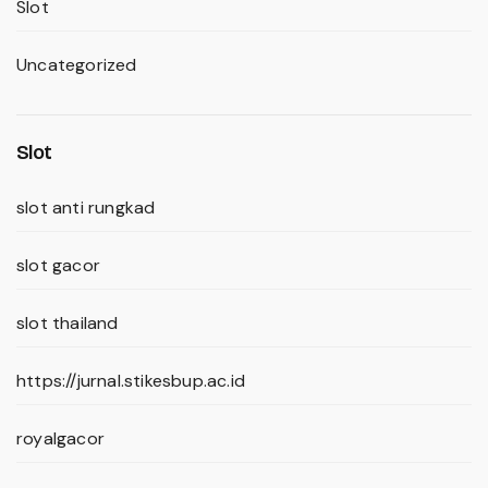
Slot
Uncategorized
Slot
slot anti rungkad
slot gacor
slot thailand
https://jurnal.stikesbup.ac.id
royalgacor