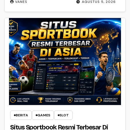
VANES
AGUSTUS 5, 2026
BERITA
GAMES
SLOT
Situs Sportbook Resmi Terbesar Di