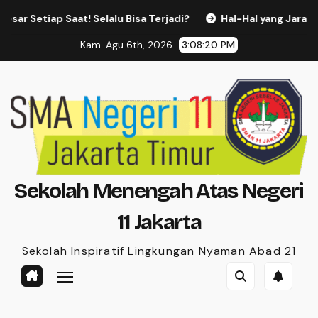
Skip
Selalu Bisa Terjadi?
Hal-Hal yang Jarang Diketahui Tent
to
Kam. Agu 6th, 2026
3:08:22 PM
content
Sekolah Menengah Atas Negeri
11 Jakarta
Sekolah Inspiratif Lingkungan Nyaman Abad 21