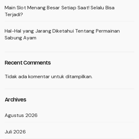
Main Slot Menang Besar Setiap Saat! Selalu Bisa
Terjadi?
Hal-Hal yang Jarang Diketahui Tentang Permainan
Sabung Ayam
Recent Comments
Tidak ada komentar untuk ditampilkan.
Archives
Agustus 2026
Juli 2026