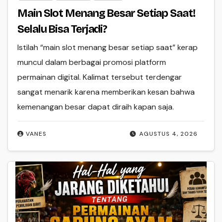
Main Slot Menang Besar Setiap Saat!
Selalu Bisa Terjadi?
Istilah “main slot menang besar setiap saat” kerap
muncul dalam berbagai promosi platform
permainan digital. Kalimat tersebut terdengar
sangat menarik karena memberikan kesan bahwa
kemenangan besar dapat diraih kapan saja.
VANES
AGUSTUS 4, 2026