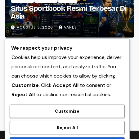
Situs Sportbook Resmi Terbesar Di
Asia
AGUSTUS 5, 2026
VANES
We respect your privacy
Cookies help us improve your experience, deliver
personalized content, and analyze traffic. You
can choose which cookies to allow by clicking
Customize
. Click
Accept All
to consent or
Reject All
to decline non-essential cookies.
Sekolah Menengah Atas
Negeri 11 Jakarta
Customize
Reject All