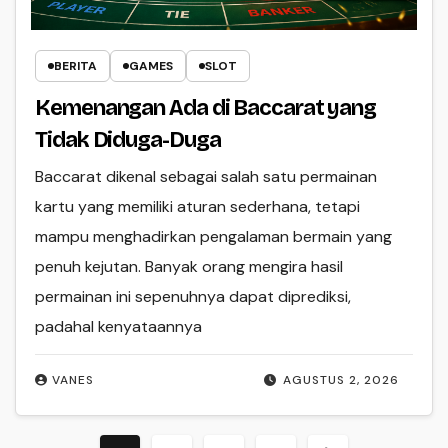
BERITA
GAMES
SLOT
Kemenangan Ada di Baccarat yang
Tidak Diduga-Duga
Baccarat dikenal sebagai salah satu permainan
kartu yang memiliki aturan sederhana, tetapi
mampu menghadirkan pengalaman bermain yang
penuh kejutan. Banyak orang mengira hasil
permainan ini sepenuhnya dapat diprediksi,
padahal kenyataannya
VANES
AGUSTUS 2, 2026