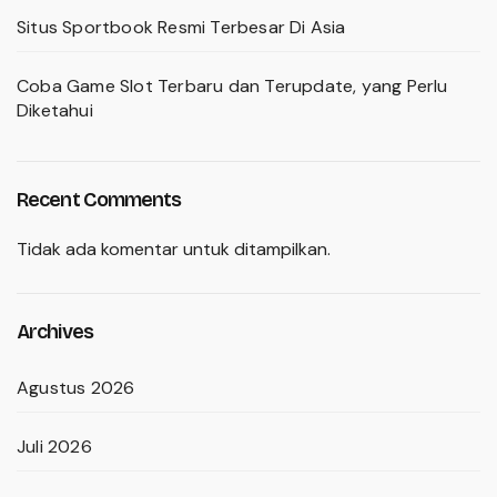
Situs Sportbook Resmi Terbesar Di Asia
Coba Game Slot Terbaru dan Terupdate, yang Perlu
Diketahui
Recent Comments
Tidak ada komentar untuk ditampilkan.
Archives
Agustus 2026
Juli 2026