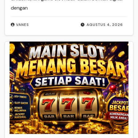
dengan
VANES
AGUSTUS 4, 2026