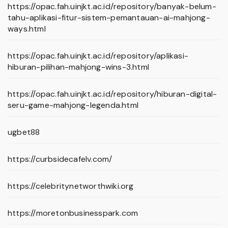
https://opac.fah.uinjkt.ac.id/repository/banyak-belum-
tahu-aplikasi-fitur-sistem-pemantauan-ai-mahjong-
ways.html
https://opac.fah.uinjkt.ac.id/repository/aplikasi-
hiburan-pilihan-mahjong-wins-3.html
https://opac.fah.uinjkt.ac.id/repository/hiburan-digital-
seru-game-mahjong-legenda.html
ugbet88
https://curbsidecafelv.com/
https://celebritynetworthwiki.org
https://moretonbusinesspark.com