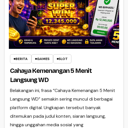
BERITA
GAMES
SLOT
Cahaya Kemenangan 5 Menit
Langsung WD
Belakangan ini, frasa “Cahaya Kemenangan 5 Menit
Langsung WD” semakin sering muncul di berbagai
platform digital. Ungkapan tersebut banyak
ditemukan pada judul konten, siaran langsung,
hingga unggahan media sosial yang