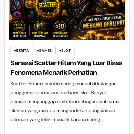
BERITA
GAMES
SLOT
Sensasi Scatter Hitam Yang Luar Biasa
Fenomena Menarik Perhatian
Scatter Hitam semakin sering muncul di kalangan
penggemar permainan berbasis slot. Banyak
pemain menganggap simbol ini sebagai salah satu
elemen yang mampu menghadirkan pengalaman
bermain yang lebih menarik karena sering