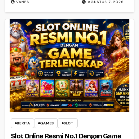
VANES
AGUSTUS 7, 2026
BERITA
GAMES
SLOT
Slot Online Resmi No.1 Dengan Game