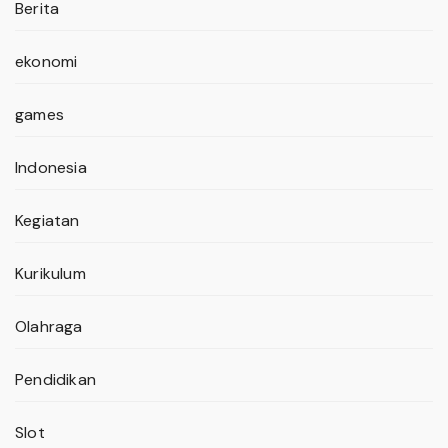
Berita
ekonomi
games
Indonesia
Kegiatan
Kurikulum
Olahraga
Pendidikan
Slot