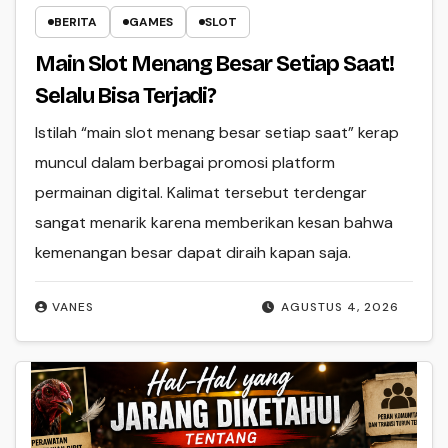
BERITA
GAMES
SLOT
Main Slot Menang Besar Setiap Saat!
Selalu Bisa Terjadi?
Istilah “main slot menang besar setiap saat” kerap
muncul dalam berbagai promosi platform
permainan digital. Kalimat tersebut terdengar
sangat menarik karena memberikan kesan bahwa
kemenangan besar dapat diraih kapan saja.
VANES
AGUSTUS 4, 2026