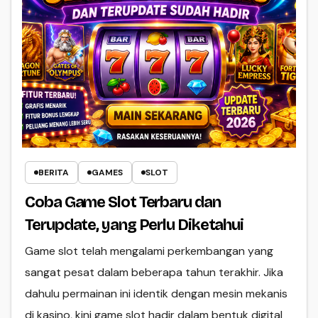
BERITA
GAMES
SLOT
Coba Game Slot Terbaru dan
Terupdate, yang Perlu Diketahui
Game slot telah mengalami perkembangan yang
sangat pesat dalam beberapa tahun terakhir. Jika
dahulu permainan ini identik dengan mesin mekanis
di kasino, kini game slot hadir dalam bentuk digital