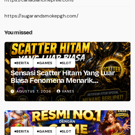
https://sugarandsmokepgh.com/
You missed
BERITA
GAMES
SLOT
Sensasi Scatter Hitam Yang Luar
Biasa Fenomena Menarik
Perhatian
AGUSTUS 7, 2026
VANES
BERITA
GAMES
SLOT