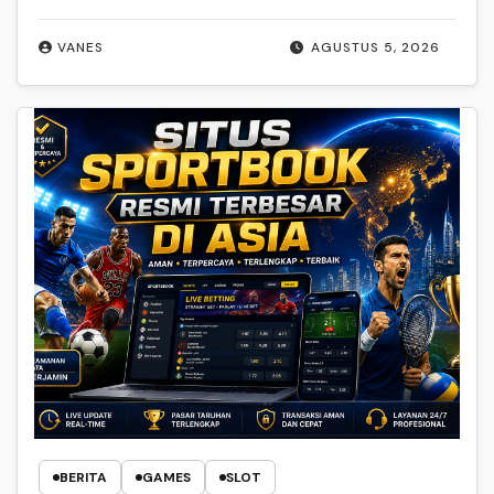
VANES
AGUSTUS 5, 2026
BERITA
GAMES
SLOT