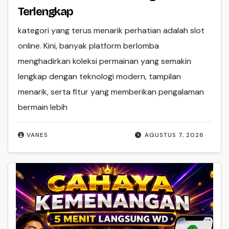
Terlengkap
kategori yang terus menarik perhatian adalah slot
online. Kini, banyak platform berlomba
menghadirkan koleksi permainan yang semakin
lengkap dengan teknologi modern, tampilan
menarik, serta fitur yang memberikan pengalaman
bermain lebih
VANES
AGUSTUS 7, 2026