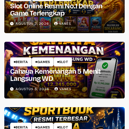
Slot Online Resmi No.1 Dengan
Game Terlengkap
AGUSTUS 7, 2026
VANES
BERITA
GAMES
SLOT
Cahaya Kemenangan 5 Menit
Langsung WD
AGUSTUS 5, 2026
VANES
BERITA
GAMES
SLOT