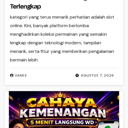
Terlengkap
kategori yang terus menarik perhatian adalah slot
online. Kini, banyak platform berlomba
menghadirkan koleksi permainan yang semakin
lengkap dengan teknologi modern, tampilan
menarik, serta fitur yang memberikan pengalaman
bermain lebih
VANES
AGUSTUS 7, 2026