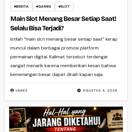
BERITA
GAMES
SLOT
Main Slot Menang Besar Setiap Saat!
Selalu Bisa Terjadi?
Istilah “main slot menang besar setiap saat” kerap
muncul dalam berbagai promosi platform
permainan digital. Kalimat tersebut terdengar
sangat menarik karena memberikan kesan bahwa
kemenangan besar dapat diraih kapan saja.
VANES
AGUSTUS 4, 2026