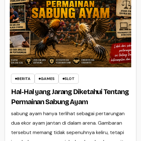
BERITA
GAMES
SLOT
Hal-Hal yang Jarang Diketahui Tentang
Permainan Sabung Ayam
sabung ayam hanya terlihat sebagai pertarungan
dua ekor ayam jantan di dalam arena. Gambaran
tersebut memang tidak sepenuhnya keliru, tetapi