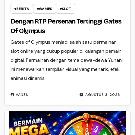
BERITA
GAMES
SLOT
Dengan RTP Persenan Tertinggi Gates
Of Olympus
Gates of Olympus menjadi salah satu permainan
slot online yang cukup populer di kalangan pemain
digital. Permainan dengan tema dewa-dewa Yunani
ini menawarkan tampilan visual yang menarik, efek
animasi dinamis,
VANES
AGUSTUS 3, 2026