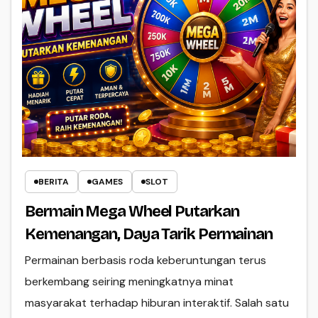
BERITA
GAMES
SLOT
Bermain Mega Wheel Putarkan
Kemenangan, Daya Tarik Permainan
Permainan berbasis roda keberuntungan terus
berkembang seiring meningkatnya minat
masyarakat terhadap hiburan interaktif. Salah satu