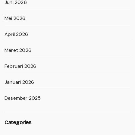
Juni 2026
Mei 2026
April 2026
Maret 2026
Februari 2026
Januari 2026
Desember 2025
Categories