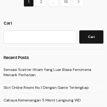
Paginasi
1
2
…
18
pos
Cari
Cari
Recent Posts
Sensasi Scatter Hitam Yang Luar Biasa Fenomena
Menarik Perhatian
Slot Online Resmi No.1 Dengan Game Terlengkap
Cahaya Kemenangan 5 Menit Langsung WD