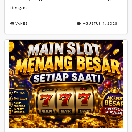
dengan
VANES
AGUSTUS 4, 2026