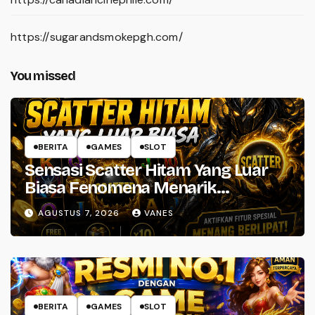
https://sugarandsmokepgh.com/
You missed
BERITA
GAMES
SLOT
Sensasi Scatter Hitam Yang Luar
Biasa Fenomena Menarik
Perhatian
AGUSTUS 7, 2026
VANES
BERITA
GAMES
SLOT