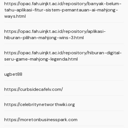
https://opac.fah.uinjkt.ac.id/repository/banyak-belum-
tahu-aplikasi-fitur-sistem-pemantauan-ai-mahjong-
ways.html
https://opac.fah.uinjkt.ac.id/repository/aplikasi-
hiburan-pilihan-mahjong-wins-3.html
https://opac.fah.uinjkt.ac.id/repository/hiburan-digital-
seru-game-mahjong-legenda.html
ugbet88
https://curbsidecafelv.com/
https://celebritynetworthwiki.org
https://moretonbusinesspark.com