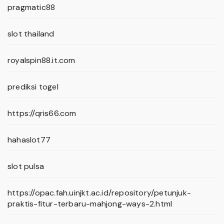
pragmatic88
slot thailand
royalspin88.it.com
prediksi togel
https://qris66.com
hahaslot77
slot pulsa
https://opac.fah.uinjkt.ac.id/repository/petunjuk-
praktis-fitur-terbaru-mahjong-ways-2.html