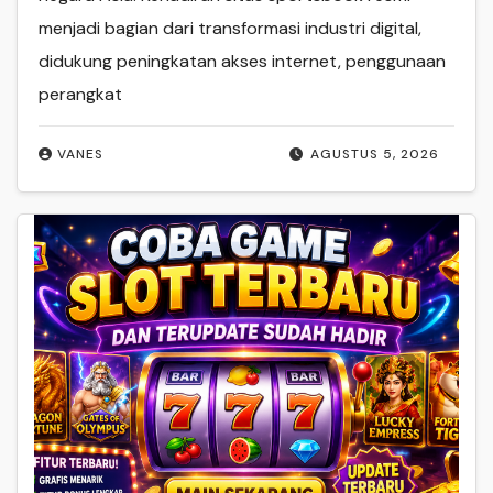
menjadi bagian dari transformasi industri digital,
didukung peningkatan akses internet, penggunaan
perangkat
VANES
AGUSTUS 5, 2026