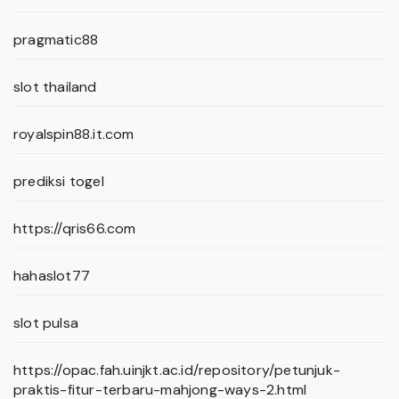
pragmatic88
slot thailand
royalspin88.it.com
prediksi togel
https://qris66.com
hahaslot77
slot pulsa
https://opac.fah.uinjkt.ac.id/repository/petunjuk-
praktis-fitur-terbaru-mahjong-ways-2.html