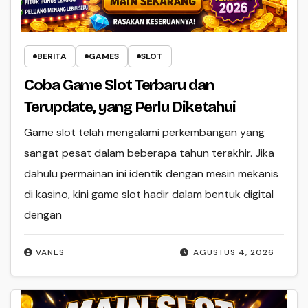
BERITA
GAMES
SLOT
Coba Game Slot Terbaru dan
Terupdate, yang Perlu Diketahui
Game slot telah mengalami perkembangan yang
sangat pesat dalam beberapa tahun terakhir. Jika
dahulu permainan ini identik dengan mesin mekanis
di kasino, kini game slot hadir dalam bentuk digital
dengan
VANES
AGUSTUS 4, 2026