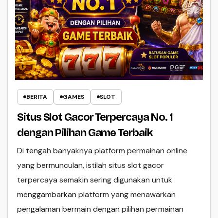
BERITA
GAMES
SLOT
Situs Slot Gacor Terpercaya No. 1
dengan Pilihan Game Terbaik
Di tengah banyaknya platform permainan online
yang bermunculan, istilah situs slot gacor
terpercaya semakin sering digunakan untuk
menggambarkan platform yang menawarkan
pengalaman bermain dengan pilihan permainan