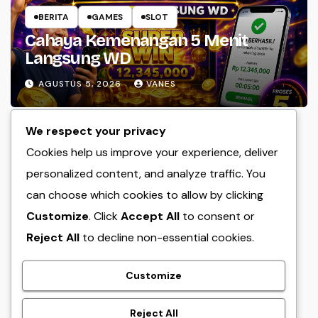
BERITA
GAMES
SLOT
Cahaya Kemenangan 5 Menit
Langsung WD
AGUSTUS 5, 2026
VANES
We respect your privacy
Cookies help us improve your experience, deliver
personalized content, and analyze traffic. You
can choose which cookies to allow by clicking
Customize
. Click
Accept All
to consent or
Reject All
to decline non-essential cookies.
Sekolah Menengah Atas
Negeri 11 Jakarta
Customize
Reject All