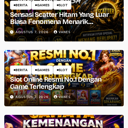
BERITA
GAMES
SLOT
Sensasi Scatter Hitam Yang Luar
Biasa Fenomena Menarik
Perhatian
AGUSTUS 7, 2026
VANES
BERITA
GAMES
SLOT
Slot Online Resmi No.1 Dengan
Game Terlengkap
AGUSTUS 7, 2026
VANES