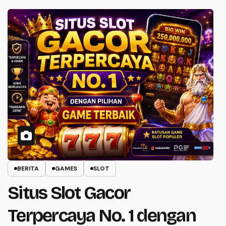
BERITA
GAMES
SLOT
Situs Slot Gacor
Terpercaya No. 1 dengan