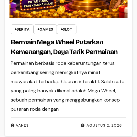
BERITA
GAMES
SLOT
Bermain Mega Wheel Putarkan
Kemenangan, Daya Tarik Permainan
Permainan berbasis roda keberuntungan terus
berkembang seiring meningkatnya minat
masyarakat terhadap hiburan interaktif. Salah satu
yang paling banyak dikenal adalah Mega Wheel,
sebuah permainan yang menggabungkan konsep
putaran roda dengan
VANES
AGUSTUS 2, 2026