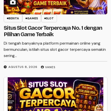
BERITA
GAMES
SLOT
Situs Slot Gacor Terpercaya No. 1 dengan
Pilihan Game Terbaik
Di tengah banyaknya platform permainan online yang
bermunculan, istilah situs slot gacor terpercaya semakin
sering…
AGUSTUS 8, 2026
VANES