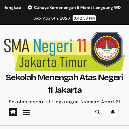
Skip
Cahaya Kemenangan 5 Menit Langsung WD
Situs Sportboo
to
Sab. Agu 8th, 2026
8:42:34 PM
content
Sekolah Menengah Atas Negeri
11 Jakarta
Sekolah Inspiratif Lingkungan Nyaman Abad 21