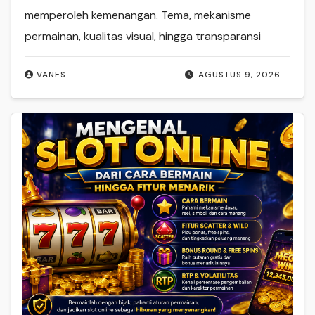
memperoleh kemenangan. Tema, mekanisme
permainan, kualitas visual, hingga transparansi
VANES
AGUSTUS 9, 2026