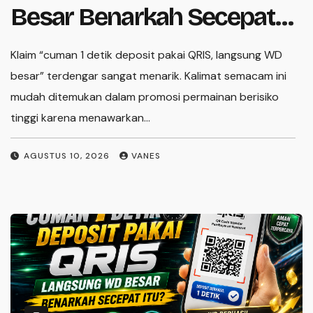
ar Benarkah Secepat
Keme
Melim
cuman 1 detik deposit pakai QRIS, langsung WD
Di balik ri
terdengar sangat menarik. Kalimat semacam ini
sabung ayam
itemukan dalam promosi permainan berisiko
tradisi masy
karena menawarkan…
aktivitas te
US 10, 2026
VANES
AGUSTUS 1