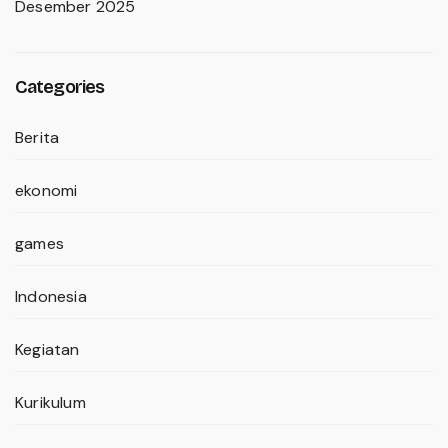
Desember 2025
Categories
Berita
ekonomi
games
Indonesia
Kegiatan
Kurikulum