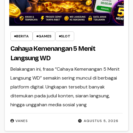
BERITA
GAMES
SLOT
Cahaya Kemenangan 5 Menit
Langsung WD
Belakangan ini, frasa “Cahaya Kemenangan 5 Menit
Langsung WD” semakin sering muncul di berbagai
platform digital. Ungkapan tersebut banyak
ditemukan pada judul konten, siaran langsung,
hingga unggahan media sosial yang
VANES
AGUSTUS 5, 2026