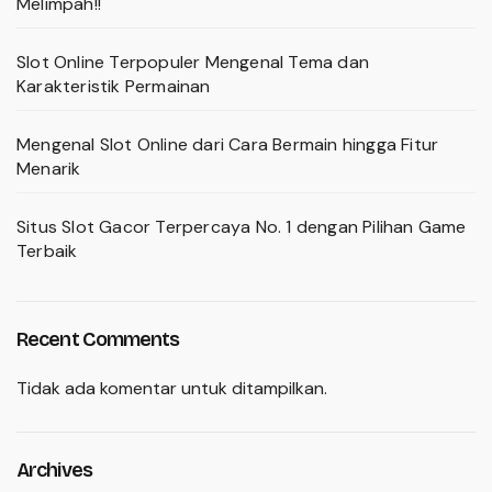
Melimpah!!
Slot Online Terpopuler Mengenal Tema dan
Karakteristik Permainan
Mengenal Slot Online dari Cara Bermain hingga Fitur
Menarik
Situs Slot Gacor Terpercaya No. 1 dengan Pilihan Game
Terbaik
Recent Comments
Tidak ada komentar untuk ditampilkan.
Archives