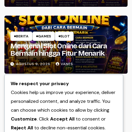
BERITA
GAMES
SLOT
Mengenal Slot Online dari Cara
Bermain hingga Fitur Menarik
AGUSTUS 9, 2026
VANES
We respect your privacy
Cookies help us improve your experience, deliver
personalized content, and analyze traffic. You
can choose which cookies to allow by clicking
Customize
. Click
Accept All
to consent or
Reject All
to decline non-essential cookies.