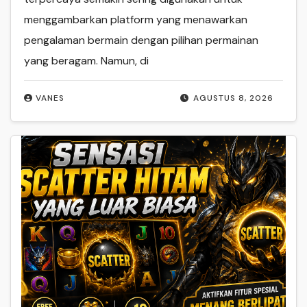
menggambarkan platform yang menawarkan
pengalaman bermain dengan pilihan permainan
yang beragam. Namun, di
VANES
AGUSTUS 8, 2026