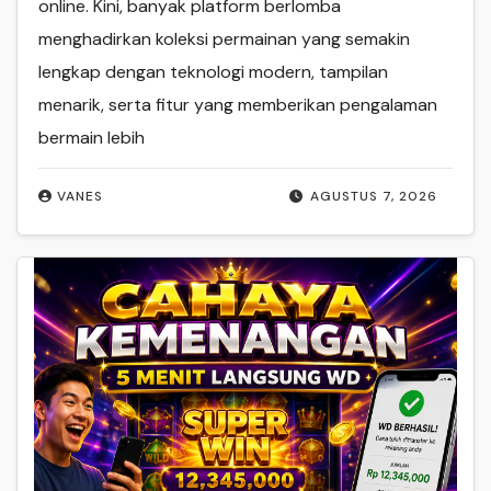
online. Kini, banyak platform berlomba
menghadirkan koleksi permainan yang semakin
lengkap dengan teknologi modern, tampilan
menarik, serta fitur yang memberikan pengalaman
bermain lebih
VANES
AGUSTUS 7, 2026