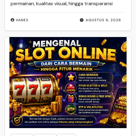
permainan, kualitas visual, hingga transparansi
VANES
AGUSTUS 9, 2026