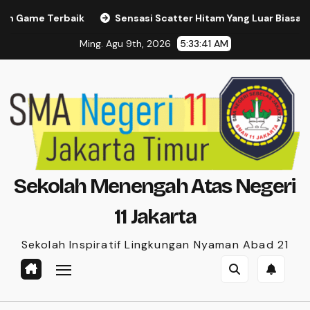
Skip
Sensasi Scatter Hitam Yang Luar Biasa Fenomena Menarik 
to
Ming. Agu 9th, 2026
5:33:42 AM
content
Sekolah Menengah Atas Negeri
11 Jakarta
Sekolah Inspiratif Lingkungan Nyaman Abad 21