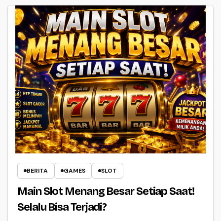
BERITA
GAMES
SLOT
Main Slot Menang Besar Setiap Saat!
Selalu Bisa Terjadi?