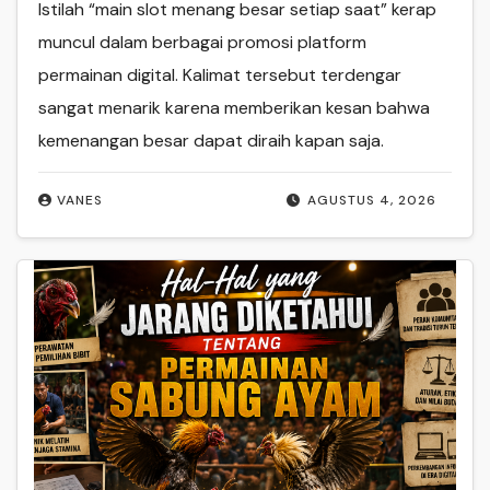
Istilah “main slot menang besar setiap saat” kerap
muncul dalam berbagai promosi platform
permainan digital. Kalimat tersebut terdengar
sangat menarik karena memberikan kesan bahwa
kemenangan besar dapat diraih kapan saja.
VANES
AGUSTUS 4, 2026