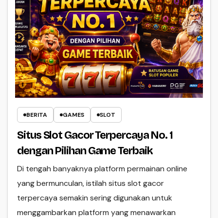
BERITA
GAMES
SLOT
Situs Slot Gacor Terpercaya No. 1
dengan Pilihan Game Terbaik
Di tengah banyaknya platform permainan online
yang bermunculan, istilah situs slot gacor
terpercaya semakin sering digunakan untuk
menggambarkan platform yang menawarkan