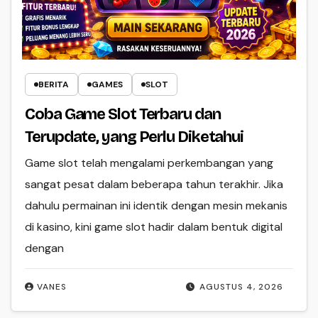
BERITA
GAMES
SLOT
Coba Game Slot Terbaru dan
Terupdate, yang Perlu Diketahui
Game slot telah mengalami perkembangan yang
sangat pesat dalam beberapa tahun terakhir. Jika
dahulu permainan ini identik dengan mesin mekanis
di kasino, kini game slot hadir dalam bentuk digital
dengan
VANES
AGUSTUS 4, 2026