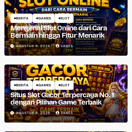
BERITA
GAMES
SLOT
Mengenal Slot Online dari Cara
Bermain hingga Fitur Menarik
AGUSTUS 9, 2026
VANES
BERITA
GAMES
SLOT
Situs Slot Gacor Terpercaya No. 1
dengan Pilihan Game Terbaik
AGUSTUS 8, 2026
VANES