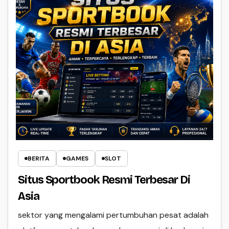
BERITA
GAMES
SLOT
Situs Sportbook Resmi Terbesar Di
Asia
sektor yang mengalami pertumbuhan pesat adalah