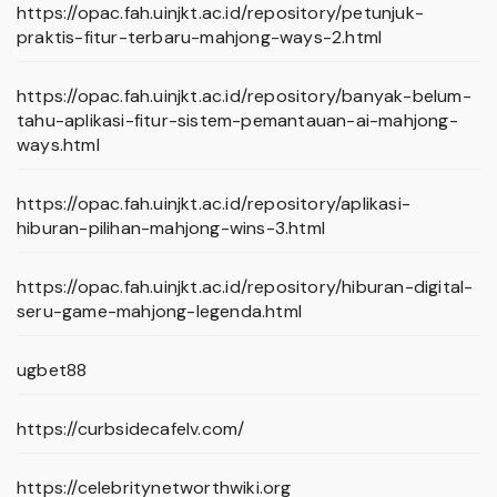
https://opac.fah.uinjkt.ac.id/repository/petunjuk-
praktis-fitur-terbaru-mahjong-ways-2.html
https://opac.fah.uinjkt.ac.id/repository/banyak-belum-
tahu-aplikasi-fitur-sistem-pemantauan-ai-mahjong-
ways.html
https://opac.fah.uinjkt.ac.id/repository/aplikasi-
hiburan-pilihan-mahjong-wins-3.html
https://opac.fah.uinjkt.ac.id/repository/hiburan-digital-
seru-game-mahjong-legenda.html
ugbet88
https://curbsidecafelv.com/
https://celebritynetworthwiki.org