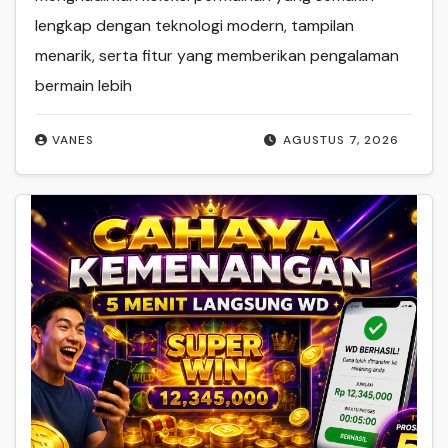
lengkap dengan teknologi modern, tampilan
menarik, serta fitur yang memberikan pengalaman
bermain lebih
VANES
AGUSTUS 7, 2026