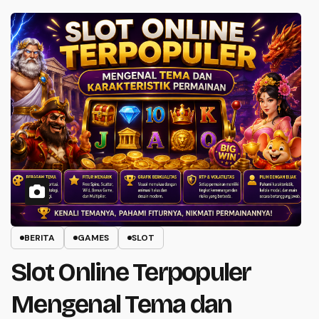
BERITA
GAMES
SLOT
Slot Online Terpopuler
Mengenal Tema dan