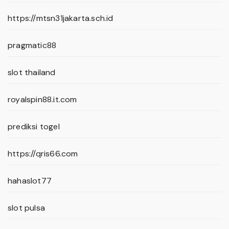
https://mtsn31jakarta.sch.id
pragmatic88
slot thailand
royalspin88.it.com
prediksi togel
https://qris66.com
hahaslot77
slot pulsa