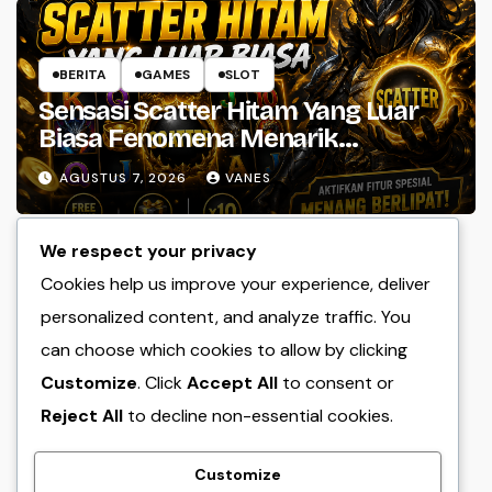
BERITA
GAMES
SLOT
Sensasi Scatter Hitam Yang Luar
Biasa Fenomena Menarik
Perhatian
AGUSTUS 7, 2026
VANES
We respect your privacy
Cookies help us improve your experience, deliver
personalized content, and analyze traffic. You
can choose which cookies to allow by clicking
Customize
. Click
Accept All
to consent or
Reject All
to decline non-essential cookies.
Sekolah Menengah Atas
Negeri 11 Jakarta
Customize