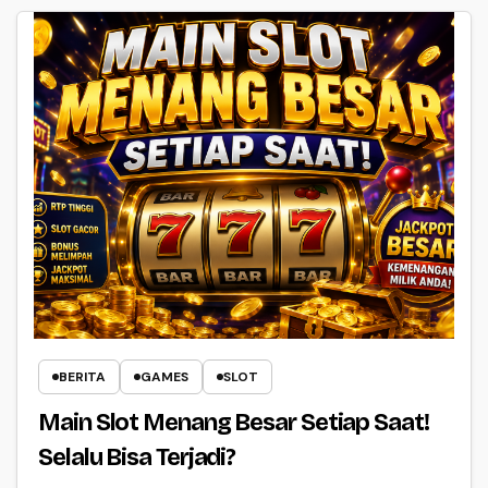
BERITA
GAMES
SLOT
Main Slot Menang Besar Setiap Saat!
Selalu Bisa Terjadi?