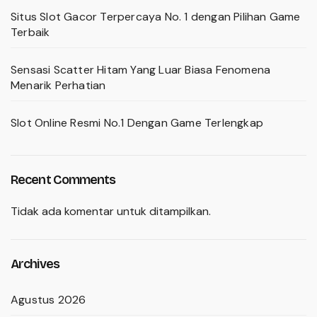
Situs Slot Gacor Terpercaya No. 1 dengan Pilihan Game
Terbaik
Sensasi Scatter Hitam Yang Luar Biasa Fenomena
Menarik Perhatian
Slot Online Resmi No.1 Dengan Game Terlengkap
Recent Comments
Tidak ada komentar untuk ditampilkan.
Archives
Agustus 2026