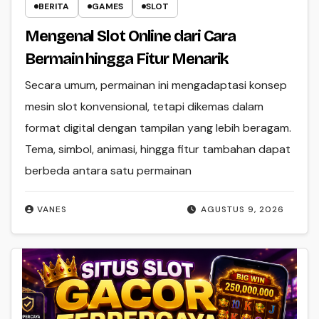
BERITA
GAMES
SLOT
Mengenal Slot Online dari Cara
Bermain hingga Fitur Menarik
Secara umum, permainan ini mengadaptasi konsep
mesin slot konvensional, tetapi dikemas dalam
format digital dengan tampilan yang lebih beragam.
Tema, simbol, animasi, hingga fitur tambahan dapat
berbeda antara satu permainan
VANES
AGUSTUS 9, 2026