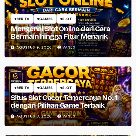
BERITA
GAMES
SLOT
Mengenal Slot Online dari Cara
Bermain hingga Fitur Menarik
AGUSTUS 9, 2026
VANES
BERITA
GAMES
SLOT
Situs Slot Gacor Terpercaya No. 1
dengan Pilihan Game Terbaik
AGUSTUS 8, 2026
VANES