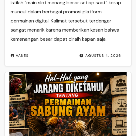
Istilah “main slot menang besar setiap saat” kerap
muncul dalam berbagai promosi platform
permainan digital. Kalimat tersebut terdengar
sangat menarik karena memberikan kesan bahwa
kemenangan besar dapat diraih kapan saja.
VANES
AGUSTUS 4, 2026