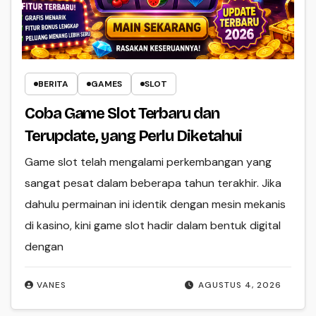
BERITA
GAMES
SLOT
Coba Game Slot Terbaru dan
Terupdate, yang Perlu Diketahui
Game slot telah mengalami perkembangan yang
sangat pesat dalam beberapa tahun terakhir. Jika
dahulu permainan ini identik dengan mesin mekanis
di kasino, kini game slot hadir dalam bentuk digital
dengan
VANES
AGUSTUS 4, 2026