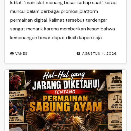
Istilah “main slot menang besar setiap saat” kerap
muncul dalam berbagai promosi platform
permainan digital. Kalimat tersebut terdengar
sangat menarik karena memberikan kesan bahwa
kemenangan besar dapat diraih kapan saja.
VANES
AGUSTUS 4, 2026