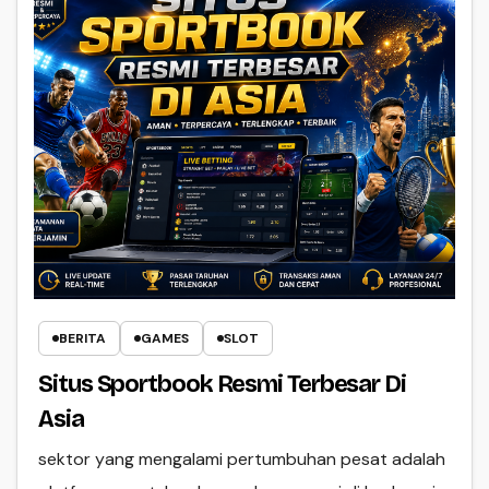
BERITA
GAMES
SLOT
Situs Sportbook Resmi Terbesar Di
Asia
sektor yang mengalami pertumbuhan pesat adalah