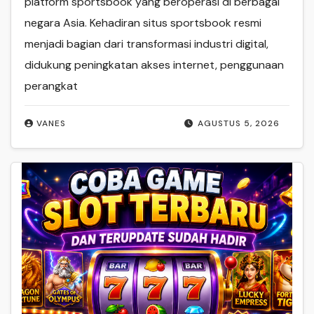
platform sportsbook yang beroperasi di berbagai
negara Asia. Kehadiran situs sportsbook resmi
menjadi bagian dari transformasi industri digital,
didukung peningkatan akses internet, penggunaan
perangkat
VANES
AGUSTUS 5, 2026