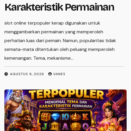
akteristik Permainan
Mena
line terpopuler kerap digunakan untuk
Secara umum
mbarkan permainan yang memperoleh
mesin slot 
n luas dari pemain. Namun, popularitas tidak
digital den
mata ditentukan oleh peluang memperoleh
simbol, anim
ngan. Tema, mekanisme…
AGUSTUS 
US 9, 2026
VANES