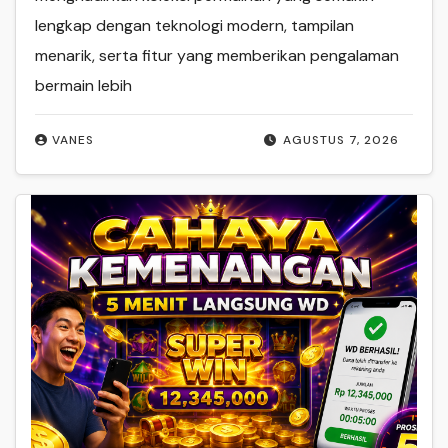
lengkap dengan teknologi modern, tampilan
menarik, serta fitur yang memberikan pengalaman
bermain lebih
VANES
AGUSTUS 7, 2026