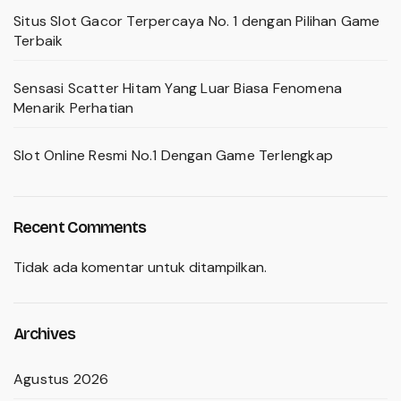
Situs Slot Gacor Terpercaya No. 1 dengan Pilihan Game
Terbaik
Sensasi Scatter Hitam Yang Luar Biasa Fenomena
Menarik Perhatian
Slot Online Resmi No.1 Dengan Game Terlengkap
Recent Comments
Tidak ada komentar untuk ditampilkan.
Archives
Agustus 2026