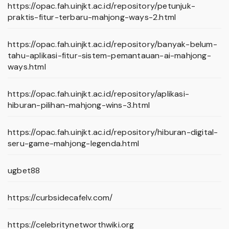
https://opac.fah.uinjkt.ac.id/repository/petunjuk-
praktis-fitur-terbaru-mahjong-ways-2.html
https://opac.fah.uinjkt.ac.id/repository/banyak-belum-
tahu-aplikasi-fitur-sistem-pemantauan-ai-mahjong-
ways.html
https://opac.fah.uinjkt.ac.id/repository/aplikasi-
hiburan-pilihan-mahjong-wins-3.html
https://opac.fah.uinjkt.ac.id/repository/hiburan-digital-
seru-game-mahjong-legenda.html
ugbet88
https://curbsidecafelv.com/
https://celebritynetworthwiki.org