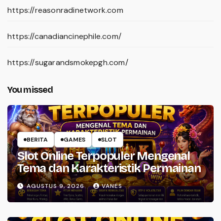
https://reasonradinetwork.com
https://canadiancinephile.com/
https://sugarandsmokepgh.com/
You missed
BERITA
GAMES
SLOT
Slot Online Terpopuler Mengenal
Tema dan Karakteristik Permainan
AGUSTUS 9, 2026
VANES