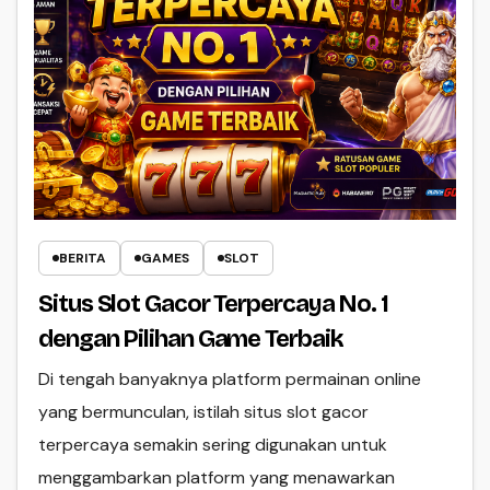
BERITA
GAMES
SLOT
Situs Slot Gacor Terpercaya No. 1
dengan Pilihan Game Terbaik
Di tengah banyaknya platform permainan online
yang bermunculan, istilah situs slot gacor
terpercaya semakin sering digunakan untuk
menggambarkan platform yang menawarkan