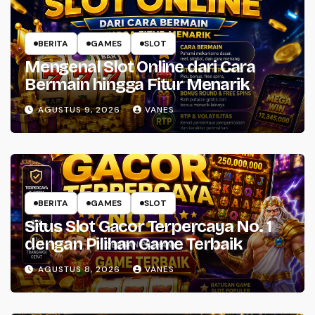
BERITA
GAMES
SLOT
Mengenal Slot Online dari Cara
Bermain hingga Fitur Menarik
AGUSTUS 9, 2026
VANES
BERITA
GAMES
SLOT
Situs Slot Gacor Terpercaya No. 1
dengan Pilihan Game Terbaik
AGUSTUS 8, 2026
VANES