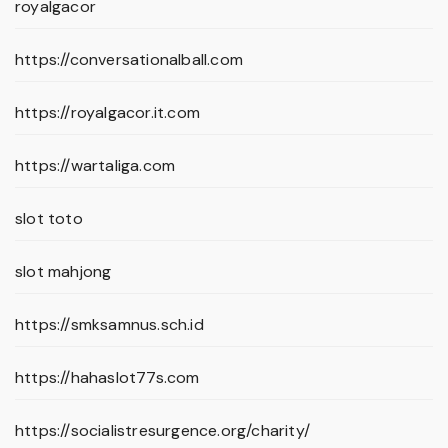
royalgacor
https://conversationalball.com
https://royalgacor.it.com
https://wartaliga.com
slot toto
slot mahjong
https://smksamnus.sch.id
https://hahaslot77s.com
https://socialistresurgence.org/charity/