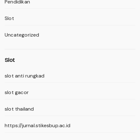
Pendidikan
Slot
Uncategorized
Slot
slot anti rungkad
slot gacor
slot thailand
https://jurnal.stikesbup.ac.id