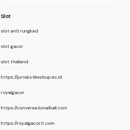
Slot
slot anti rungkad
slot gacor
slot thailand
https://jurnal.stikesbup.ac.id
royalgacor
https://conversationalball.com
https://royalgacor.it.com