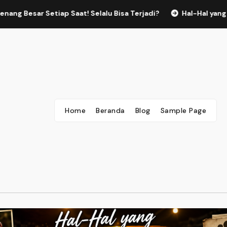
iap Saat! Selalu Bisa Terjadi?
Hal-Hal yang Jarang Diket
Home
Beranda
Blog
Sample Page
BERITA
GAMES
SLOT