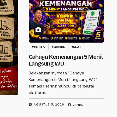
BERITA
GAMES
SLOT
Cahaya Kemenangan 5 Menit
Langsung WD
Belakangan ini, frasa “Cahaya
Kemenangan 5 Menit Langsung WD”
semakin sering muncul di berbagai
platform…
AGUSTUS 5, 2026
VANES