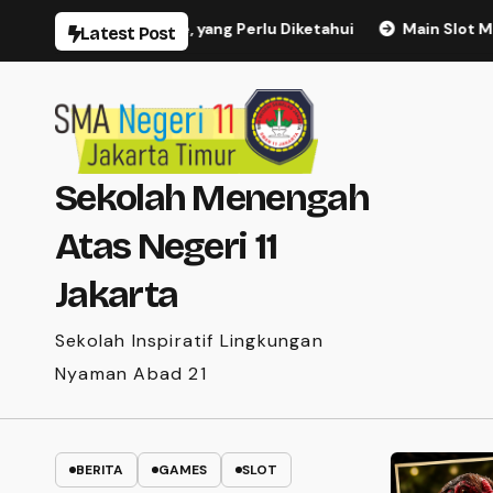
Skip
erupdate, yang Perlu Diketahui
Main Slot Menang Besar Set
Latest Post
to
content
Sekolah Menengah
Atas Negeri 11
Jakarta
Sekolah Inspiratif Lingkungan
Nyaman Abad 21