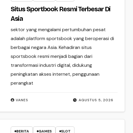
Situs Sportbook Resmi Terbesar Di
Asia
sektor yang mengalami pertumbuhan pesat
adalah platform sportsbook yang beroperasi di
berbagai negara Asia. Kehadiran situs
sportsbook resmi menjadi bagian dari
transformasi industri digital, didukung
peningkatan akses internet, penggunaan
perangkat
VANES
AGUSTUS 5, 2026
BERITA
GAMES
SLOT