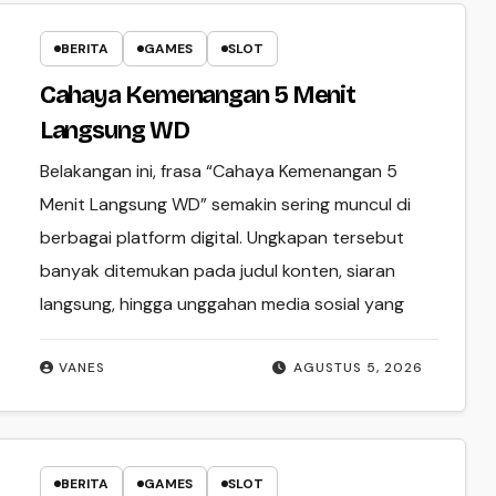
BERITA
GAMES
SLOT
Cahaya Kemenangan 5 Menit
Langsung WD
Belakangan ini, frasa “Cahaya Kemenangan 5
Menit Langsung WD” semakin sering muncul di
berbagai platform digital. Ungkapan tersebut
banyak ditemukan pada judul konten, siaran
langsung, hingga unggahan media sosial yang
VANES
AGUSTUS 5, 2026
BERITA
GAMES
SLOT