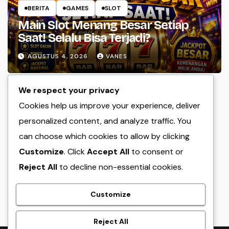
BERITA
GAMES
SLOT
Main Slot Menang Besar Setiap
Saat! Selalu Bisa Terjadi?
AGUSTUS 4, 2026
VANES
We respect your privacy
Cookies help us improve your experience, deliver
personalized content, and analyze traffic. You
can choose which cookies to allow by clicking
Customize
. Click
Accept All
to consent or
Reject All
to decline non-essential cookies.
Sekolah Menengah Atas
Negeri 11 Jakarta
Customize
Reject All