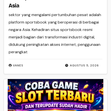
Asia
sektor yang mengalami pertumbuhan pesat adalah
platform sportsbook yang beroperasi di berbagai
negara Asia. Kehadiran situs sportsbook resmi
menjadi bagian dari transformasi industri digital,
didukung peningkatan akses internet, penggunaan
perangkat
VANES
AGUSTUS 5, 2026