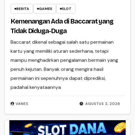
BERITA
GAMES
SLOT
Kemenangan Ada di Baccarat yang
Tidak Diduga-Duga
Baccarat dikenal sebagai salah satu permainan
kartu yang memiliki aturan sederhana, tetapi
mampu menghadirkan pengalaman bermain yang
penuh kejutan. Banyak orang mengira hasil
permainan ini sepenuhnya dapat diprediksi,
padahal kenyataannya
VANES
AGUSTUS 2, 2026