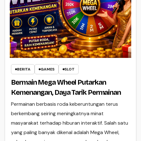
BERITA
GAMES
SLOT
Bermain Mega Wheel Putarkan
Kemenangan, Daya Tarik Permainan
Permainan berbasis roda keberuntungan terus
berkembang seiring meningkatnya minat
masyarakat terhadap hiburan interaktif. Salah satu
yang paling banyak dikenal adalah Mega Wheel,