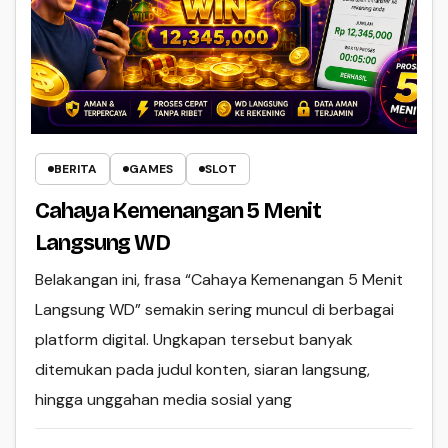
BERITA
GAMES
SLOT
Cahaya Kemenangan 5 Menit
Langsung WD
Belakangan ini, frasa “Cahaya Kemenangan 5 Menit
Langsung WD” semakin sering muncul di berbagai
platform digital. Ungkapan tersebut banyak
ditemukan pada judul konten, siaran langsung,
hingga unggahan media sosial yang