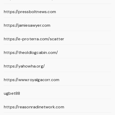
https://pressboltnews.com
https://jamiesawyer.com
https://e-proterra.com/scatter
https://theoldlogcabin.com/
https://yahowha.org/
https://www.royalgacorr.com
ugbet88
https://reasonradinetwork.com