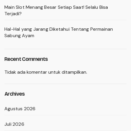
Main Slot Menang Besar Setiap Saat! Selalu Bisa
Terjadi?
Hal-Hal yang Jarang Diketahui Tentang Permainan
Sabung Ayam
Recent Comments
Tidak ada komentar untuk ditampilkan.
Archives
Agustus 2026
Juli 2026