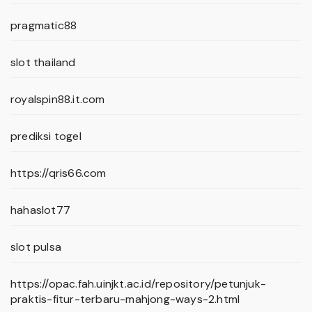
pragmatic88
slot thailand
royalspin88.it.com
prediksi togel
https://qris66.com
hahaslot77
slot pulsa
https://opac.fah.uinjkt.ac.id/repository/petunjuk-
praktis-fitur-terbaru-mahjong-ways-2.html