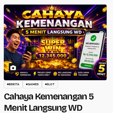
MES
SLOT
BERITA
GAMES
 Kemenangan 5
Situs Sp
Langsung WD
Terbesar 