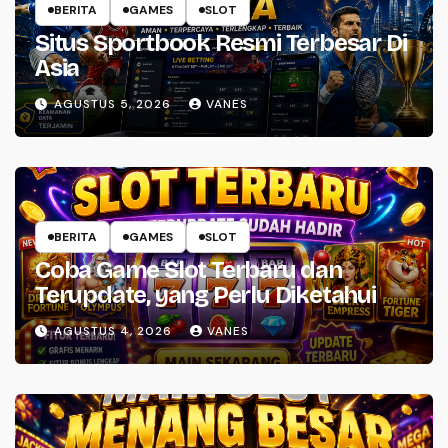
BERITA
GAMES
SLOT
Situs Sportbook Resmi Terbesar Di
Asia
AGUSTUS 5, 2026
VANES
BERITA
GAMES
SLOT
Coba Game Slot Terbaru dan
Terupdate, yang Perlu Diketahui
AGUSTUS 4, 2026
VANES