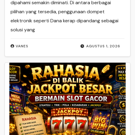
dipahami semakin diminati. Di antara berbagai
pilihan yang tersedia, penggunaan dompet
elektronik seperti Dana kerap dipandang sebagai
solusi yang
VANES
AGUSTUS 1, 2026