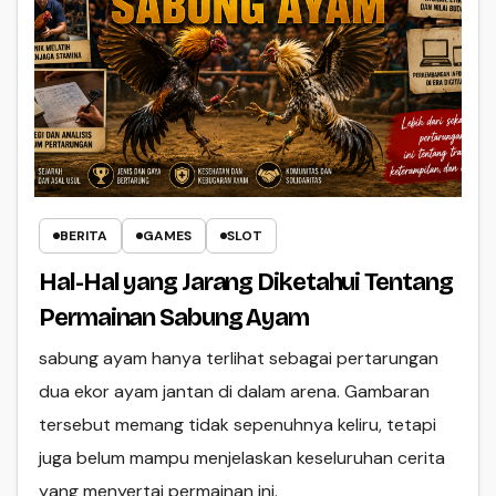
BERITA
GAMES
SLOT
Hal-Hal yang Jarang Diketahui Tentang
Permainan Sabung Ayam
sabung ayam hanya terlihat sebagai pertarungan
dua ekor ayam jantan di dalam arena. Gambaran
tersebut memang tidak sepenuhnya keliru, tetapi
juga belum mampu menjelaskan keseluruhan cerita
yang menyertai permainan ini.