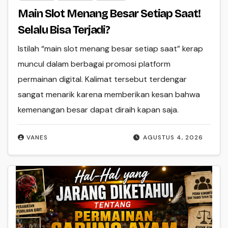
Main Slot Menang Besar Setiap Saat!
Selalu Bisa Terjadi?
Istilah “main slot menang besar setiap saat” kerap
muncul dalam berbagai promosi platform
permainan digital. Kalimat tersebut terdengar
sangat menarik karena memberikan kesan bahwa
kemenangan besar dapat diraih kapan saja.
VANES
AGUSTUS 4, 2026