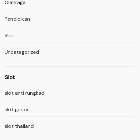
Olahraga
Pendidikan
Slot
Uncategorized
Slot
slot anti rungkad
slot gacor
slot thailand