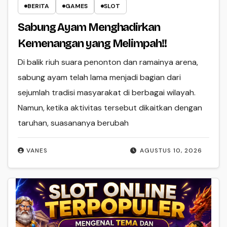
BERITA
GAMES
SLOT
Sabung Ayam Menghadirkan
Kemenangan yang Melimpah!!
Di balik riuh suara penonton dan ramainya arena,
sabung ayam telah lama menjadi bagian dari
sejumlah tradisi masyarakat di berbagai wilayah.
Namun, ketika aktivitas tersebut dikaitkan dengan
taruhan, suasananya berubah
VANES
AGUSTUS 10, 2026