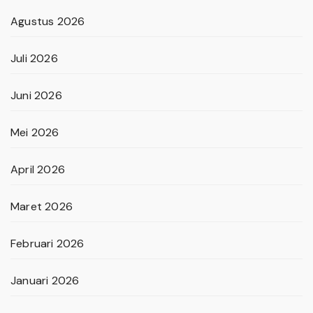
Agustus 2026
Juli 2026
Juni 2026
Mei 2026
April 2026
Maret 2026
Februari 2026
Januari 2026