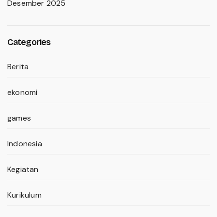
Desember 2025
Categories
Berita
ekonomi
games
Indonesia
Kegiatan
Kurikulum