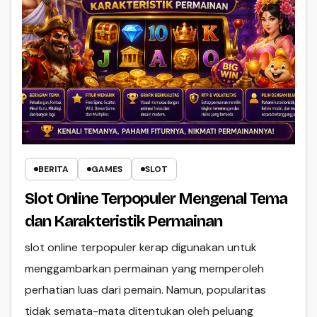
BERITA
GAMES
SLOT
Slot Online Terpopuler Mengenal Tema
dan Karakteristik Permainan
slot online terpopuler kerap digunakan untuk
menggambarkan permainan yang memperoleh
perhatian luas dari pemain. Namun, popularitas
tidak semata-mata ditentukan oleh peluang