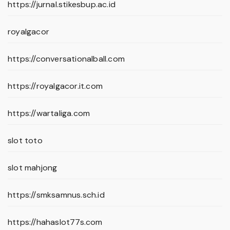
https://jurnal.stikesbup.ac.id
royalgacor
https://conversationalball.com
https://royalgacor.it.com
https://wartaliga.com
slot toto
slot mahjong
https://smksamnus.sch.id
https://hahaslot77s.com