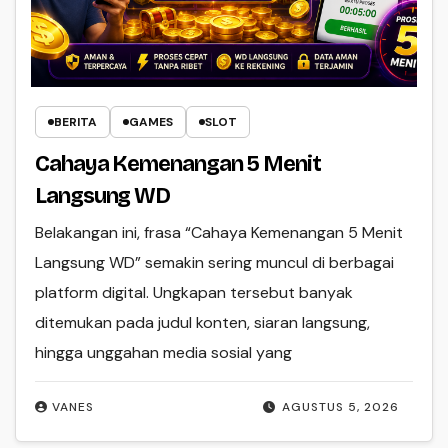
BERITA
GAMES
SLOT
Cahaya Kemenangan 5 Menit
Langsung WD
Belakangan ini, frasa “Cahaya Kemenangan 5 Menit
Langsung WD” semakin sering muncul di berbagai
platform digital. Ungkapan tersebut banyak
ditemukan pada judul konten, siaran langsung,
hingga unggahan media sosial yang
VANES
AGUSTUS 5, 2026