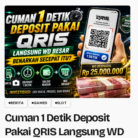
A
GAMES
SLOT
BERITA
an 1 Detik Deposit
Sabu
ai QRIS Langsung WD
Meng