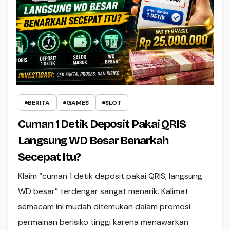
BERITA
GAMES
SLOT
Cuman 1 Detik Deposit Pakai QRIS
Langsung WD Besar Benarkah
Secepat Itu?
Klaim “cuman 1 detik deposit pakai QRIS, langsung
WD besar” terdengar sangat menarik. Kalimat
semacam ini mudah ditemukan dalam promosi
permainan berisiko tinggi karena menawarkan