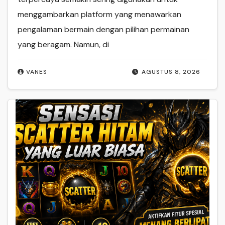
menggambarkan platform yang menawarkan
pengalaman bermain dengan pilihan permainan
yang beragam. Namun, di
VANES
AGUSTUS 8, 2026