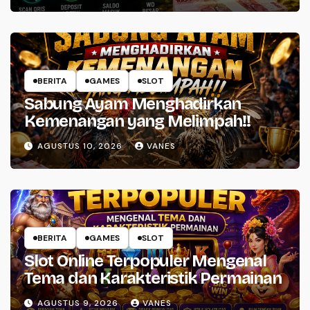
BERITA
GAMES
SLOT
Sabung Ayam Menghadirkan
Kemenangan yang Melimpah!!
AGUSTUS 10, 2026
VANES
BERITA
GAMES
SLOT
Slot Online Terpopuler Mengenal
Tema dan Karakteristik Permainan
AGUSTUS 9, 2026
VANES